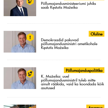
Põllumajandusministeeriumi juhiks
saab Kęstutis Mažeika
Oluline
Demokraadid pakuvad
põllumajandusministri ametikohale
Kęstutis Mažeika
Põllumajanduspoliitika
K. Mažeika: uuel
põllumajandusministril tuleb mitte
ainult rääkida, vaid ka koondada kõik
asutused
Arvamus