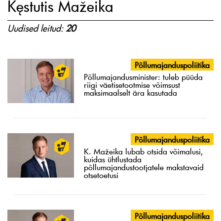
Kęstutis Mažeika
Uudised leitud:
20
Põllumajanduspoliitika
Põllumajandusminister: tuleb püüda
riigi väetisetootmise võimsust
maksimaalselt ära kasutada
Põllumajanduspoliitika
K. Mažeika lubab otsida võimalusi,
kuidas ühtlustada
põllumajandustootjatele makstavaid
otsetoetusi
Põllumajanduspoliitika