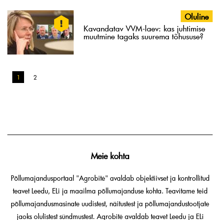
Oluline
Kavandatav VVM-laev: kas juhtimise
muutmine tagaks suurema tõhususe?
1
2
Meie kohta
Põllumajandusportaal "Agrobitė" avaldab objektiivset ja kontrollitud
teavet Leedu, ELi ja maailma põllumajanduse kohta. Teavitame teid
põllumajandusmasinate uudistest, näitustest ja põllumajandustootjate
jaoks olulistest sündmustest. Agrobitė avaldab teavet Leedu ja ELi