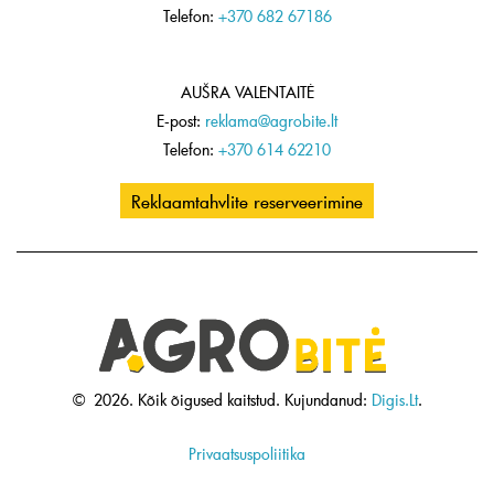
Telefon:
+370 682 67186
AUŠRA VALENTAITĖ
E-post:
reklama@agrobite.lt
Telefon:
+370 614 62210
Reklaamtahvlite reserveerimine
©
2026.
Kõik õigused kaitstud.
Kujundanud:
Digis.Lt
.
Privaatsuspoliitika