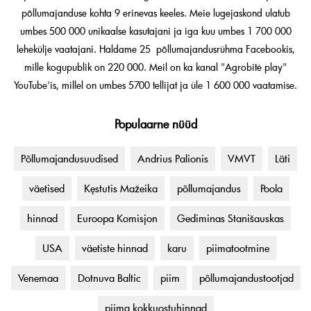
põllumajanduse kohta 9 erinevas keeles. Meie lugejaskond ulatub
umbes 500 000 unikaalse kasutajani ja iga kuu umbes 1 700 000
lehekülje vaatajani. Haldame 25 põllumajandusrühma Facebookis,
mille kogupublik on 220 000. Meil on ka kanal "Agrobitė play"
YouTube'is, millel on umbes 5700 tellijat ja üle 1 600 000 vaatamise.
Populaarne nüüd
Põllumajandusuudised
Andrius Palionis
VMVT
Läti
väetised
Kęstutis Mažeika
põllumajandus
Poola
hinnad
Euroopa Komisjon
Gediminas Stanišauskas
USA
väetiste hinnad
karu
piimatootmine
Venemaa
Dotnuva Baltic
piim
põllumajandustootjad
piima kokkuostuhinnad