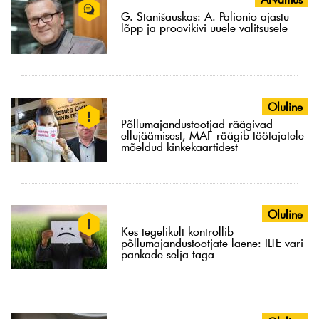
G. Stanišauskas: A. Palionio ajastu
lõpp ja proovikivi uuele valitsusele
Oluline
Põllumajandustootjad räägivad
ellujäämisest, MAF räägib töötajatele
mõeldud kinkekaartidest
Oluline
Kes tegelikult kontrollib
põllumajandustootjate laene: ILTE vari
pankade selja taga