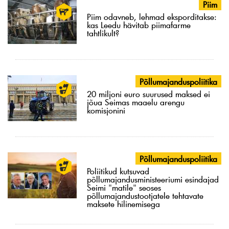
Piim
Piim odavneb, lehmad eksporditakse:
kas Leedu hävitab piimafarme
tahtlikult?
Põllumajanduspoliitika
20 miljoni euro suurused maksed ei
jõua Seimas maaelu arengu
komisjonini
Põllumajanduspoliitika
Poliitikud kutsuvad
põllumajandusministeeriumi esindajad
Seimi "matile" seoses
põllumajandustootjatele tehtavate
maksete hilinemisega