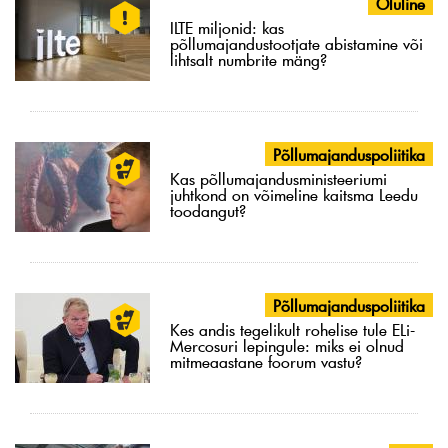
Oluline
ILTE miljonid: kas
põllumajandustootjate abistamine või
lihtsalt numbrite mäng?
Põllumajanduspoliitika
Kas põllumajandusministeeriumi
juhtkond on võimeline kaitsma Leedu
toodangut?
Põllumajanduspoliitika
Kes andis tegelikult rohelise tule ELi-
Mercosuri lepingule: miks ei olnud
mitmeaastane foorum vastu?