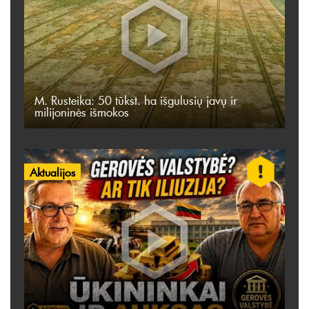
M. Rusteika: 50 tūkst. ha išgulusių javų ir
milijoninės išmokos
Aktualijos