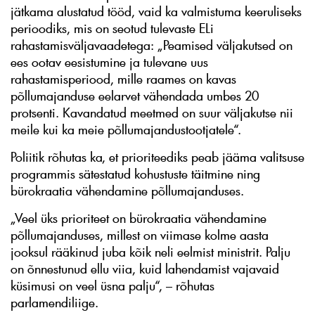
jätkama alustatud tööd, vaid ka valmistuma keeruliseks
perioodiks, mis on seotud tulevaste ELi
rahastamisväljavaadetega: „Peamised väljakutsed on
ees ootav eesistumine ja tulevane uus
rahastamisperiood, mille raames on kavas
põllumajanduse eelarvet vähendada umbes 20
protsenti. Kavandatud meetmed on suur väljakutse nii
meile kui ka meie põllumajandustootjatele“.
Poliitik rõhutas ka, et prioriteediks peab jääma valitsuse
programmis sätestatud kohustuste täitmine ning
bürokraatia vähendamine põllumajanduses.
„Veel üks prioriteet on bürokraatia vähendamine
põllumajanduses, millest on viimase kolme aasta
jooksul rääkinud juba kõik neli eelmist ministrit. Palju
on õnnestunud ellu viia, kuid lahendamist vajavaid
küsimusi on veel üsna palju“, – rõhutas
parlamendiliige.