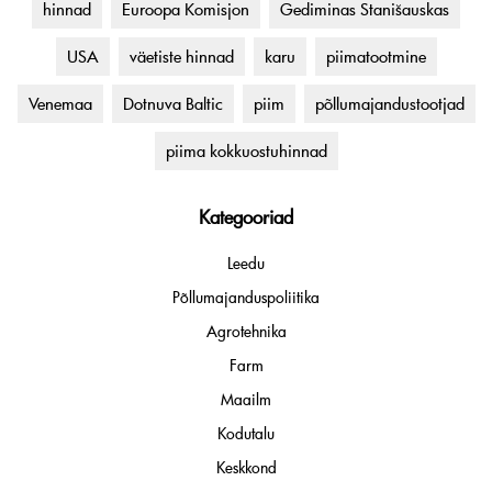
hinnad
Euroopa Komisjon
Gediminas Stanišauskas
USA
väetiste hinnad
karu
piimatootmine
Venemaa
Dotnuva Baltic
piim
põllumajandustootjad
piima kokkuostuhinnad
Kategooriad
Leedu
Põllumajanduspoliitika
Agrotehnika
Farm
Maailm
Kodutalu
Keskkond