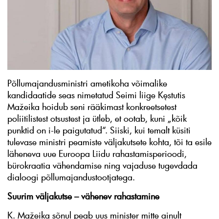
Põllumajandusministri ametikoha võimalike
kandidaatide seas nimetatud Seimi liige Kęstutis
Mažeika hoidub seni rääkimast konkreetsetest
poliitilistest otsustest ja ütleb, et ootab, kuni „kõik
punktid on i-le paigutatud“. Siiski, kui temalt küsiti
tulevase ministri peamiste väljakutsete kohta, tõi ta esile
läheneva uue Euroopa Liidu rahastamisperioodi,
bürokraatia vähendamise ning vajaduse tugevdada
dialoogi põllumajandustootjatega.
Suurim väljakutse – vähenev rahastamine
K. Mažeika sõnul peab uus minister mitte ainult