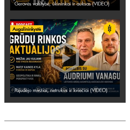
Gerovės valstybė, ūkininkai ir auksas (VIDEO)
Augalininkystė
Pajudėjo miežiai, netrukus ir kviečiai (VIDEO)