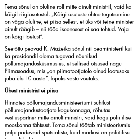
Tema sõnul on oluline roll mitte ainult ministril, vaid ka
kõigil riigiasutustel: „Kõigi asutuste ühtne tegutsemine
on väga oluline, ei piisa sellest, et üks või teine minister
ainult räägib – nii tööd iseenesest ei saa tehtud. Vaja
on kõigi toetust“.
Seetõttu peavad K. Mažeika sõnul nii peaministeril kui
ka presidendil olema tugevad nõunikud
põllumajandusküsimustes, et sellised otsused nagu
Piimaseadus, mis „on piimatootjatele olnud lootuseks
juba üle 10 aasta”, lõpuks vastu võetaks.
Ühest ministrist ei piisa
Hinnates põllumajandusministeeriumi suhtlust
põllumajandustootjate kogukonnaga, rõhutas
vestluspartner mitte ainult ministri, vaid kogu poliitilise
meeskonna tähtsust. Tema sõnul töötab ministeeriumis
palju pädevaid spetsialiste, kuid märkusi on poliitilise