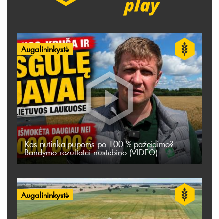
Augalininkystė
Kas nutinka pupoms po 100 % pažeidimo?
Bandymo rezultatai nustebino (VIDEO)
Augalininkystė