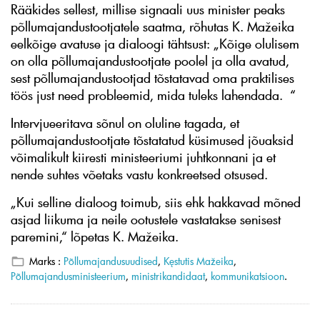
Rääkides sellest, millise signaali uus minister peaks
põllumajandustootjatele saatma, rõhutas K. Mažeika
eelkõige avatuse ja dialoogi tähtsust: „Kõige olulisem
on olla põllumajandustootjate poolel ja olla avatud,
sest põllumajandustootjad tõstatavad oma praktilises
töös just need probleemid, mida tuleks lahendada. “
Intervjueeritava sõnul on oluline tagada, et
põllumajandustootjate tõstatatud küsimused jõuaksid
võimalikult kiiresti ministeeriumi juhtkonnani ja et
nende suhtes võetaks vastu konkreetsed otsused.
„Kui selline dialoog toimub, siis ehk hakkavad mõned
asjad liikuma ja neile ootustele vastatakse senisest
paremini,“ lõpetas K. Mažeika.
Marks :
Põllumajandusuudised
,
Kęstutis Mažeika
,
Põllumajandusministeerium
,
ministrikandidaat
,
kommunikatsioon
.