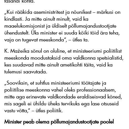
tasandi kohta.
„Kui rääkida aseministritest ja nõunikest – märkusi on
kindlasti. Ja mitte ainult minult, vaid ka
maaelukomisjonist ja üldiselt põllumajandustootjate
ühendustelt. Üks minister ei suuda kõiki töid ära teha,
vaja on tugevat meeskonda“, – ütles ta.
K. Mažeika sõnul on oluline, et ministeeriumi poliitilist
meeskonda moodustaksid oma valdkonna spetsialistid,
kes suudavad mitte ainult ametikohti täita, vaid ka
tulemusi saavutada.
„Sooviksin, et suhtlus ministeeriumi töötajate ja
poliitilise meeskonna vahel oleks professionaalsem,
mitte aga erinevate valdkondade eraldiseisvad kõned,
mis sageli ei ühildu üheks tervikuks ega lase otsuseid
vastu võtta,“ – ütles poliitik.
Minister peab olema põllumajandustootjate poolel