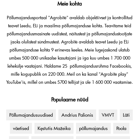
Meie kohta
Põllumajandusportaal "Agrobitė" avaldab objektiivset ja kontrollitud
teavet Leedu, ELi ja maailma põllumajanduse kohta. Teavitame teid
põllumajandusmasinate uudistest, näitustest ja põllumajandustootjate
jaoks olulistest sündmustest. Agrobitė avaldab teavet Leedu ja ELi
põllumajanduse kohta 9 erinevas keeles. Meie lugejaskond ulatub
umbes 500 000 unikaalse kasutajani ja iga kuu umbes 1 700 000
lehekülje vaatajani. Haldame 25 põllumajandusrühma Facebookis,
mille kogupublik on 220 000. Meil on ka kanal "Agrobitė play"
YouTube'is, millel on umbes 5700 tellijat ja üle 1 600 000 vaatamise.
Populaarne nüüd
Põllumajandusuudised
Andrius Palionis
VMVT
Läti
väetised
Kęstutis Mažeika
põllumajandus
Poola