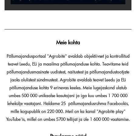
Meie kohta
Põllumajandusportaal "Agrobitė" avaldab objektiivset ja kontrollitud
teavet Leedu, ELi ja maailma põllumajanduse kohta. Teavitame teid
põllumajandusmasinate uudistest, näitustest ja põllumajandustootjate
jaoks olulistest sündmustest. Agrobitė avaldab teavet Leedu ja ELi
põllumajanduse kohta 9 erinevas keeles. Meie lugejaskond ulatub
umbes 500 000 unikaalse kasutajani ja iga kuu umbes 1 700 000
lehekülje vaatajani. Haldame 25 põllumajandusrühma Facebookis,
mille kogupublik on 220 000. Meil on ka kanal "Agrobitė play"
YouTube'is, millel on umbes 5700 tellijat ja üle 1 600 000 vaatamise.