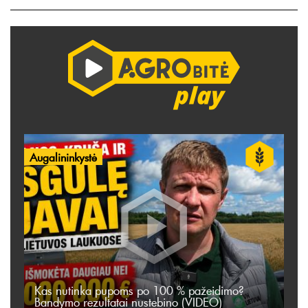
Augalininkystė
Kas nutinka pupoms po 100 % pažeidimo?
Bandymo rezultatai nustebino (VIDEO)