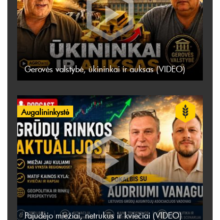
Gerovės valstybė, ūkininkai ir auksas (VIDEO)
Augalininkystė
Pajudėjo miežiai, netrukus ir kviečiai (VIDEO)