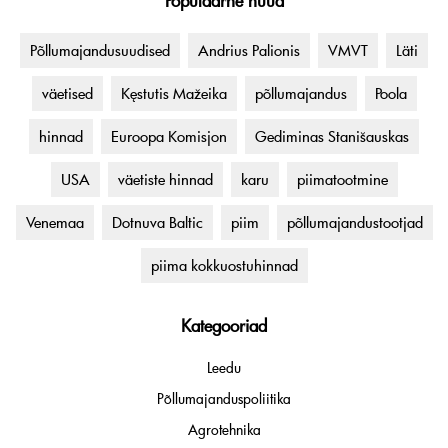
Populaarne nüüd
Põllumajandusuudised
Andrius Palionis
VMVT
Läti
väetised
Kęstutis Mažeika
põllumajandus
Poola
hinnad
Euroopa Komisjon
Gediminas Stanišauskas
USA
väetiste hinnad
karu
piimatootmine
Venemaa
Dotnuva Baltic
piim
põllumajandustootjad
piima kokkuostuhinnad
Kategooriad
Leedu
Põllumajanduspoliitika
Agrotehnika