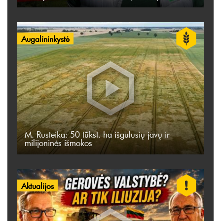
Augalininkystė
M. Rusteika: 50 tūkst. ha išgulusių javų ir
milijoninės išmokos
Aktualijos