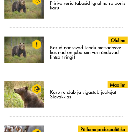
Piirivalvurid tabasid Ignalina rajoonis
karu
Oluline
Karud naasevad Leedu metsadesse:
kas nad on juba siin või rändavad
lihtsalt ringi?
Maailm
Karu ründab ja vigastab jooksjat
Slovakkias
Põllumajanduspoliitika