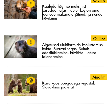
Oluline
Kaaluda hüvitise maksmist
karusloomafarmidele, kes on oma
laenude maksmata jätnud, ja nende
hüvitamist
Oluline
Algatused ulukifarmide keelustamise
kohta jõuavad tagasi Seimi:
edasilükkamine, hüvitiste ulatuse
laiendamine
Maailm
Karu koos poegadega vigastab
Slovakkias jooksjat