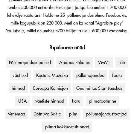
umbes 500 000 unikaalse kasutajani ja iga kuu umbes 1 700 000
lehekülje vaatajani. Haldame 25 põllumajandusrühma Facebookis,
mille kogupublik on 220 000. Meil on ka kanal "Agrobitė play"
YouTube'is, millel on umbes 5700 tellijat ja üle 1 600 000 vaatamise.
Populaarne nüüd
Põllumajandusuudised
Andrius Palionis
VMVT
Läti
väetised
Kęstutis Mažeika
põllumajandus
Poola
hinnad
Euroopa Komisjon
Gediminas Stanišauskas
USA
väetiste hinnad
karu
piimatootmine
Venemaa
Dotnuva Baltic
piim
põllumajandustootjad
piima kokkuostuhinnad