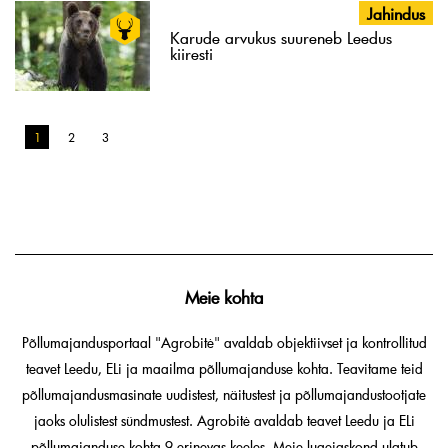
Jahindus
Karude arvukus suureneb Leedus
kiiresti
1
2
3
Meie kohta
Põllumajandusportaal "Agrobitė" avaldab objektiivset ja kontrollitud
teavet Leedu, ELi ja maailma põllumajanduse kohta. Teavitame teid
põllumajandusmasinate uudistest, näitustest ja põllumajandustootjate
jaoks olulistest sündmustest. Agrobitė avaldab teavet Leedu ja ELi
põllumajanduse kohta 9 erinevas keeles. Meie lugejaskond ulatub