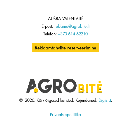
AUŠRA VALENTAITĖ
E-post:
reklama@agrobite.lt
Telefon:
+370 614 62210
Reklaamtahvlite reserveerimine
©
2026.
Kõik õigused kaitstud.
Kujundanud:
Digis.Lt
.
Privaatsuspoliitika