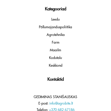
Kategooriad
Leedu
Põllumajanduspoliitika
Agrotehnika
Farm
Maailm
Kodutalu
Keskkond
Kontaktid
GEDIMINAS STANIŠAUSKAS
E-post:
info@agrobite.lt
Telefon:
+370 682 67186