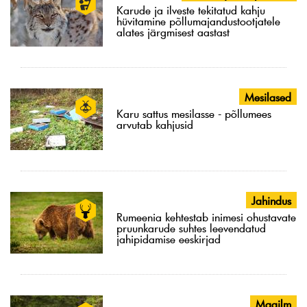
Karude ja ilveste tekitatud kahju
hüvitamine põllumajandustootjatele
alates järgmisest aastast
Mesilased
Karu sattus mesilasse - põllumees
arvutab kahjusid
Jahindus
Rumeenia kehtestab inimesi ohustavate
pruunkarude suhtes leevendatud
jahipidamise eeskirjad
Maailm