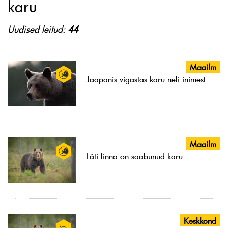
karu
Uudised leitud:
44
Maailm
Jaapanis vigastas karu neli inimest
Maailm
Läti linna on saabunud karu
Keskkond