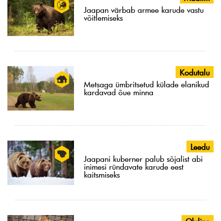
Jaapan värbab armee karude vastu
võitlemiseks
Kodutalu
Metsaga ümbritsetud külade elanikud
kardavad õue minna
Leedu
Jaapani kuberner palub sõjalist abi
inimesi ründavate karude eest
kaitsmiseks