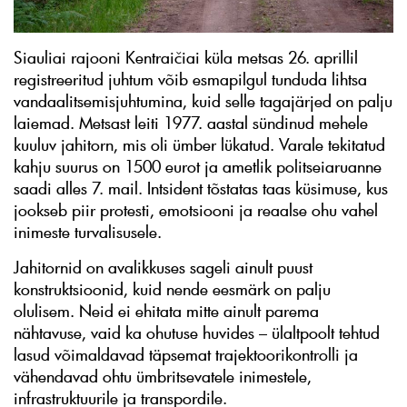
Siauliai rajooni Kentraičiai küla metsas 26. aprillil
registreeritud juhtum võib esmapilgul tunduda lihtsa
vandaalitsemisjuhtumina, kuid selle tagajärjed on palju
laiemad. Metsast leiti 1977. aastal sündinud mehele
kuuluv jahitorn, mis oli ümber lükatud. Varale tekitatud
kahju suurus on 1500 eurot ja ametlik politseiaruanne
saadi alles 7. mail. Intsident tõstatas taas küsimuse, kus
jookseb piir protesti, emotsiooni ja reaalse ohu vahel
inimeste turvalisusele.
Jahitornid on avalikkuses sageli ainult puust
konstruktsioonid, kuid nende eesmärk on palju
olulisem. Neid ei ehitata mitte ainult parema
nähtavuse, vaid ka ohutuse huvides – ülaltpoolt tehtud
lasud võimaldavad täpsemat trajektoorikontrolli ja
vähendavad ohtu ümbritsevatele inimestele,
infrastruktuurile ja transpordile.