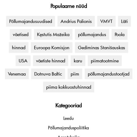
Populaarne nüüd
Põllumajandusuudised
Andrius Palionis
VMVT
Läti
väetised
Kęstutis Mažeika
põllumajandus
Poola
hinnad
Euroopa Komisjon
Gediminas Stanišauskas
USA
väetiste hinnad
karu
piimatootmine
Venemaa
Dotnuva Baltic
piim
põllumajandustootjad
piima kokkuostuhinnad
Kategooriad
Leedu
Põllumajanduspoliitika