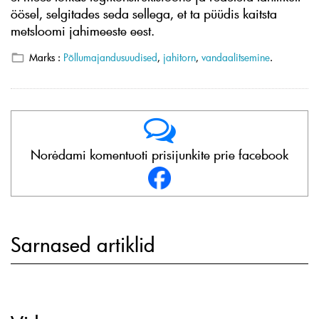
öösel, selgitades seda sellega, et ta püüdis kaitsta
metsloomi jahimeeste eest.
Marks :
Põllumajandusuudised
,
jahitorn
,
vandaalitsemine
.
Norėdami komentuoti prisijunkite prie facebook
Sarnased artiklid