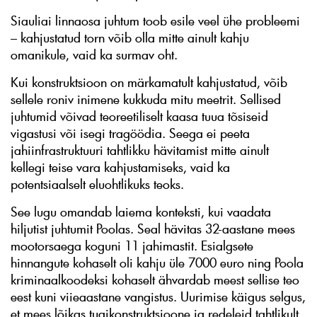
Siauliai linnaosa juhtum toob esile veel ühe probleemi
– kahjustatud torn võib olla mitte ainult kahju
omanikule, vaid ka surmav oht.
Kui konstruktsioon on märkamatult kahjustatud, võib
sellele roniv inimene kukkuda mitu meetrit. Sellised
juhtumid võivad teoreetiliselt kaasa tuua tõsiseid
vigastusi või isegi tragöödia. Seega ei peeta
jahiinfrastruktuuri tahtlikku hävitamist mitte ainult
kellegi teise vara kahjustamiseks, vaid ka
potentsiaalselt eluohtlikuks teoks.
See lugu omandab laiema konteksti, kui vaadata
hiljutist juhtumit Poolas. Seal hävitas 32-aastane mees
mootorsaega koguni 11 jahimastit. Esialgsete
hinnangute kohaselt oli kahju üle 7000 euro ning Poola
kriminaalkoodeksi kohaselt ähvardab meest sellise teo
eest kuni viieaastane vangistus. Uurimise käigus selgus,
et mees lõikas tugikonstruktsioone ja redeleid tahtlikult