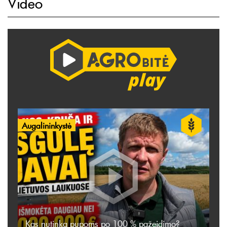
Video
Augalininkystė
Kas nutinka pupoms po 100 % pažeidimo?