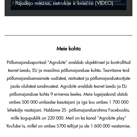
Pajudėjo miežiai, netrukus ir kviečiai (VIDEO)
Meie kohta
Põllumajandusportaal "Agrobitė" avaldab objektiivset ja kontrollitud
teavet Leedu, ELi ja maailma põllumajanduse kohta. Teavitame teid
põllumajandusmasinate uudistest, näitustest ja põllumajandustootjate
jaoks olulistest sündmustest. Agrobitė avaldab teavet Leedu ja ELi
põllumajanduse kohta 9 erinevas keeles. Meie lugejaskond ulatub
umbes 500 000 unikaalse kasutajani ja iga kuu umbes 1 700 000
lehekülje vaatajani. Haldame 25 põllumajandusrühma Facebookis,
mille kogupublik on 220 000. Meil on ka kanal "Agrobitė play"
YouTube'is, millel on umbes 5700 tellijat ja üle 1 600 000 vaatamise.