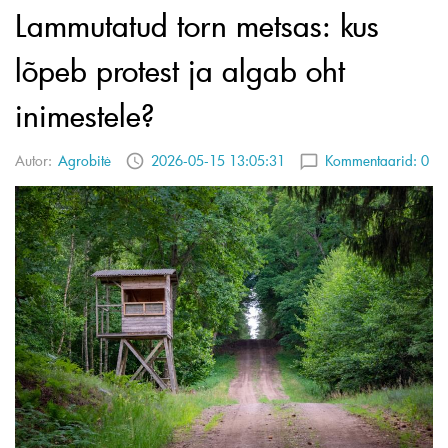
Lammutatud torn metsas: kus
lõpeb protest ja algab oht
inimestele?
Autor:
Agrobitė
2026-05-15 13:05:31
Kommentaarid:
0