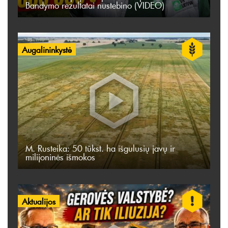
Bandymo rezultatai nustebino (VIDEO)
Augalininkystė
M. Rusteika: 50 tūkst. ha išgulusių javų ir
milijoninės išmokos
Aktualijos