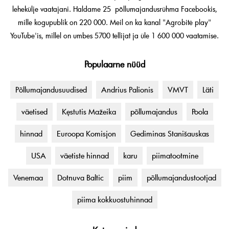
lehekülje vaatajani. Haldame 25 põllumajandusrühma Facebookis,
mille kogupublik on 220 000. Meil on ka kanal "Agrobitė play"
YouTube'is, millel on umbes 5700 tellijat ja üle 1 600 000 vaatamise.
Populaarne nüüd
Põllumajandusuudised
Andrius Palionis
VMVT
Läti
väetised
Kęstutis Mažeika
põllumajandus
Poola
hinnad
Euroopa Komisjon
Gediminas Stanišauskas
USA
väetiste hinnad
karu
piimatootmine
Venemaa
Dotnuva Baltic
piim
põllumajandustootjad
piima kokkuostuhinnad