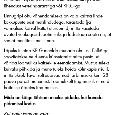
ühendust veterinaararstiga või KPLG-ga.
Linnugripi ohu vähendamiseks on vaja kaitsta linde
kokkupuute eest metslindudega, tarastada (ja
võimaluse korral katta) eluruumid, mitte kasutada
avatud veekogusid jootmiseks ja ladustada sööta nii, et
see ei meelitaks metslinde.
Lõpuks tuletab KPLG meelde munade ohutust. Eelkõige
soovitatakse neid enne küpsetamist mitte pesta, et
vältida loomuliku kaitsekile eemaldamist. Mustus tuleks
kuivaks pühkida ja mune tuleks hoida külmkapis riiulil,
mitte uksel. Tavaliselt sobivad nad tarbimiseks kuni 28
päeva pärast munemist. Loomulikult tingimusel, et neid
hoitakse õigetes tingimustes.
Mida on kõige tähtsam meeles pidada, kui kanade
pidamisel kodus
Kui palju kanu on vaja: