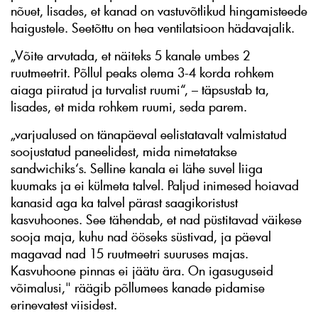
nõuet, lisades, et kanad on vastuvõtlikud hingamisteede
haigustele. Seetõttu on hea ventilatsioon hädavajalik.
„Võite arvutada, et näiteks 5 kanale umbes 2
ruutmeetrit. Põllul peaks olema 3-4 korda rohkem
aiaga piiratud ja turvalist ruumi“, – täpsustab ta,
lisades, et mida rohkem ruumi, seda parem.
„varjualused on tänapäeval eelistatavalt valmistatud
soojustatud paneelidest, mida nimetatakse
sandwichiks‘s. Selline kanala ei lähe suvel liiga
kuumaks ja ei külmeta talvel. Paljud inimesed hoiavad
kanasid aga ka talvel pärast saagikoristust
kasvuhoones. See tähendab, et nad püstitavad väikese
sooja maja, kuhu nad ööseks süstivad, ja päeval
magavad nad 15 ruutmeetri suuruses majas.
Kasvuhoone pinnas ei jäätu ära. On igasuguseid
võimalusi," räägib põllumees kanade pidamise
erinevatest viisidest.