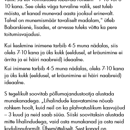
10 kana. See oleks väga turvaline valik, sest tuleb
mõista, et kanad munevad aasta jooksul erinevalt.
Talvel on munemismäär tavaliselt madalam," ütleb
Babarskienė, lisades, et arvesse tuleks võtta ka pere
toitumisvajadusi.
Kui keskmine inimene tarbib 4-5 muna nädalas, siis
oleks 7-10 kana ja üks kukk (eeldusel, et kräunimine ei
ärrita ja ei häiri naabreid) ideaalne.
Kui inimene tarbib 4-5 muna nädalas, oleks 7-10 kana
ja üks kukk (eeldusel, et kräunimine ei häiri naabreid)
ideaalne.
S tegelikult soovitab põllumajandustootja alustada
munakanadega. „Lihalindude kasvatamine nõuab
rohkem hoolt, kuid neil on ka plahvatuslikum kasvujõud
– 3 kuud ja neid saab süüa. Siiski soovitaksin alustada
mitte lihalindudega, vaid osta munakanad ja osta neid
kodulinnufarmilt. Ühemõtteliselt. Sest kanad on