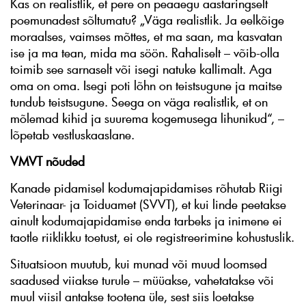
Kas on realistlik, et pere on peaaegu aastaringselt
poemunadest sõltumatu? „Väga realistlik. Ja eelkõige
moraalses, vaimses mõttes, et ma saan, ma kasvatan
ise ja ma tean, mida ma söön. Rahaliselt – võib-olla
toimib see sarnaselt või isegi natuke kallimalt. Aga
oma on oma. Isegi poti lõhn on teistsugune ja maitse
tundub teistsugune. Seega on väga realistlik, et on
mõlemad kihid ja suurema kogemusega lihunikud“, –
lõpetab vestluskaaslane.
VMVT nõuded
Kanade pidamisel kodumajapidamises rõhutab Riigi
Veterinaar- ja Toiduamet (SVVT), et kui linde peetakse
ainult kodumajapidamise enda tarbeks ja inimene ei
taotle riiklikku toetust, ei ole registreerimine kohustuslik.
Situatsioon muutub, kui munad või muud loomsed
saadused viiakse turule – müüakse, vahetatakse või
muul viisil antakse tootena üle, sest siis loetakse