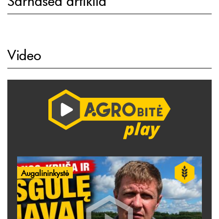
Sarnased artiklid
Video
Augalininkystė