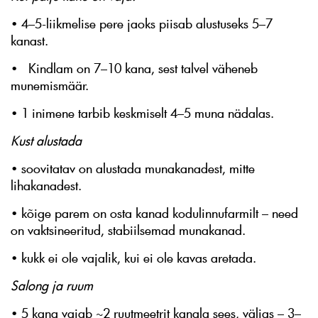
• 4–5-liikmelise pere jaoks piisab alustuseks 5–7
kanast.
• Kindlam on 7–10 kana, sest talvel väheneb
munemismäär.
• 1 inimene tarbib keskmiselt 4–5 muna nädalas.
Kust alustada
• soovitatav on alustada munakanadest, mitte
lihakanadest.
• kõige parem on osta kanad kodulinnufarmilt – need
on vaktsineeritud, stabiilsemad munakanad.
• kukk ei ole vajalik, kui ei ole kavas aretada.
Salong ja ruum
• 5 kana vajab ~2 ruutmeetrit kanala sees, väljas – 3–