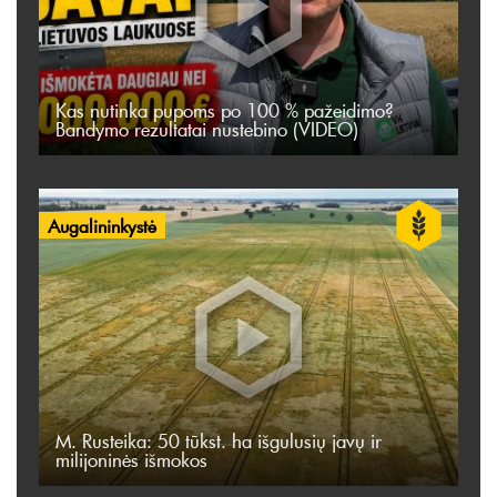
Kas nutinka pupoms po 100 % pažeidimo?
Bandymo rezultatai nustebino (VIDEO)
Augalininkystė
M. Rusteika: 50 tūkst. ha išgulusių javų ir
milijoninės išmokos