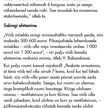
vaktsineeritud vähemalt 4 haiguse vastu ja seega
vähendavad nende riski. See muudab ka munemise
stabiilsemaks," ütleb ta.
Salongi ehitamine
„Võib mõelda mingi minimalistliku variandi peale, mis
maksaks 500-600 eurot. Pikaajalistele lahendustele
mõeldes – võib olla vaja investeerida umbes 1 000
eurot või 1 200 eurot“, – nii palju võib kanala
ehitamine maksma minna, ütleb V. Babarskienė.
Kui palju ruumi kanad vajaksid? „Peaksite arvestama,
et täna võib teil olla ainult 7 kana, kuid kui teil läheb
hästi, siis võib-olla paari aasta pärast soovite seda
arvu kahekordistada. Seega, kui ruumi on olemas,
ärge kramplikult ruumi kasutage. Kõige olulisem
nüanss – ventilatsioon ja kuiv kliima. See võib olla
veidi jahedam, kuid oluline on kuiv ja ventilatsioon, –
põllumajandustootja rõhutab kanade jaoks olulist