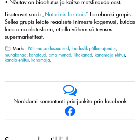
• Nõutav on bioohutus ja kaitse metslindude eest.
Lisateavet saab
„Natūrinis farmais“
Facebooki grupis.
Selles grupis leiate reaalsete inimeste kogemusi, kuidas
luua oma elatusfarm, et olla vähem sõltuvuses
supermarketitest.
Marks :
Põllumajandusuudised
,
looduslik põllumajandus
,
munakanad
,
kanatõud
,
oma munad
,
lihakanad
,
kanamaja ehitus
,
kanala ehitus
,
kanamaja
.
Norėdami komentuoti prisijunkite prie facebook