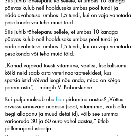
Siis juhib tähelepanu ka sellele, et umbes 10 kanaga
päevas kulub neil hoolduseks umbes pool tundi ja
nädalavahetusel umbes 1,5 tundi, kui on vaja vahetada
pesakonda või teha muid töid.
Siis juhib tähelepanu sellele, et umbes 10 kanaga
päevas kulub neil hoolduseks umbes pool tundi ja
nädalavahetusel umbes 1,5 tundi, kui on vaja vahetada
pesakonda või teha muid töid.
„Kanad vajavad tõesti vitamiine, väetisi, lisakaltsiumi –
kõiki neid saab osta veterinaarapteekidest, kus
spetsialistid võivad isegi nõu anda, mida on kõige
parem osta“, – märgib V. Babarskienė.
Kui palju maksab ühe
hen
pidamine aastas? „Võttes
arvesse erinevaid nüansse (sööt, vitamiinid, võib-olla
isegi allapanu ja muud detailid), võib see summa
varieeruda 30 ja 60 euro vahel aastas," ütleb
põllumajandustootja.