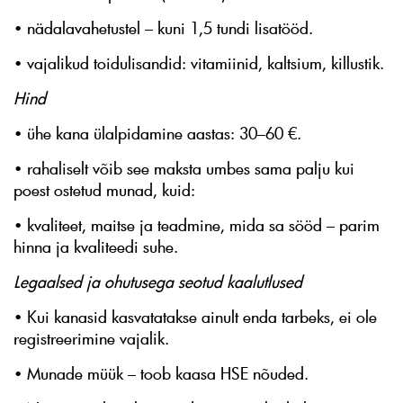
• nädalavahetustel – kuni 1,5 tundi lisatööd.
• vajalikud toidulisandid: vitamiinid, kaltsium, killustik.
Hind
• ühe kana ülalpidamine aastas: 30–60 €.
• rahaliselt võib see maksta umbes sama palju kui
poest ostetud munad, kuid:
• kvaliteet, maitse ja teadmine, mida sa sööd – parim
hinna ja kvaliteedi suhe.
Legaalsed ja ohutusega seotud kaalutlused
• Kui kanasid kasvatatakse ainult enda tarbeks, ei ole
registreerimine vajalik.
• Munade müük – toob kaasa HSE nõuded.