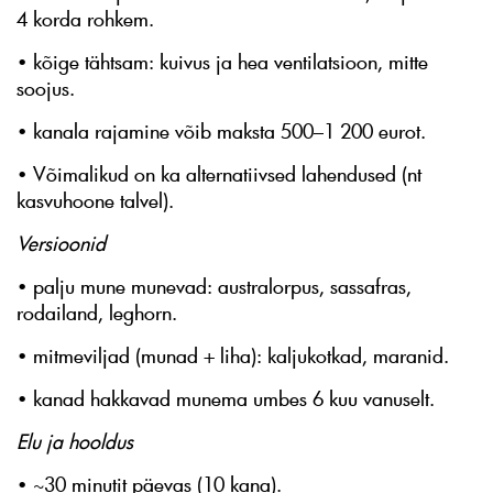
4 korda rohkem.
• kõige tähtsam: kuivus ja hea ventilatsioon, mitte
soojus.
• kanala rajamine võib maksta 500–1 200 eurot.
• Võimalikud on ka alternatiivsed lahendused (nt
kasvuhoone talvel).
Versioonid
• palju mune munevad: australorpus, sassafras,
rodailand, leghorn.
• mitmeviljad (munad + liha): kaljukotkad, maranid.
• kanad hakkavad munema umbes 6 kuu vanuselt.
Elu ja hooldus
• ~30 minutit päevas (10 kana).