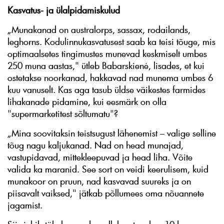
Kasvatus- ja ülalpidamiskulud
„Munakanad on australorps, sassax, rodailands,
leghorns. Kodulinnukasvatusest saab ka teisi tõuge, mis
optimaalsetes tingimustes munevad keskmiselt umbes
250 muna aastas," ütleb Babarskienė, lisades, et kui
ostetakse noorkanad, hakkavad nad munema umbes 6
kuu vanuselt. Kas aga tasub üldse väikestes farmides
lihakanade pidamine, kui eesmärk on olla
"supermarketitest sõltumatu"?
„Mina soovitaksin teistsugust lähenemist – valige selline
tõug nagu kaljukanad. Nad on head munajad,
vastupidavad, mittekleepuvad ja head liha. Võite
valida ka maranid. See sort on veidi keerulisem, kuid
munakoor on pruun, nad kasvavad suureks ja on
piisavalt vaiksed," jätkab põllumees oma nõuannete
jagamist.