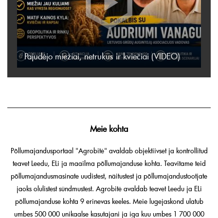
Pajudėjo miežiai, netrukus ir kviečiai (VIDEO)
Meie kohta
Põllumajandusportaal "Agrobitė" avaldab objektiivset ja kontrollitud
teavet Leedu, ELi ja maailma põllumajanduse kohta. Teavitame teid
põllumajandusmasinate uudistest, näitustest ja põllumajandustootjate
jaoks olulistest sündmustest. Agrobitė avaldab teavet Leedu ja ELi
põllumajanduse kohta 9 erinevas keeles. Meie lugejaskond ulatub
umbes 500 000 unikaalse kasutajani ja iga kuu umbes 1 700 000