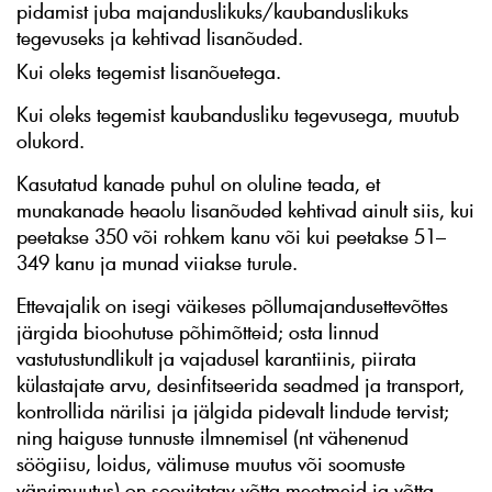
pidamist juba majanduslikuks/kaubanduslikuks
tegevuseks ja kehtivad lisanõuded.
Kui oleks tegemist lisanõuetega.
Kui oleks tegemist kaubandusliku tegevusega, muutub
olukord.
Kasutatud kanade puhul on oluline teada, et
munakanade heaolu lisanõuded kehtivad ainult siis, kui
peetakse 350 või rohkem kanu või kui peetakse 51–
349 kanu ja munad viiakse turule.
Ettevajalik on isegi väikeses põllumajandusettevõttes
järgida bioohutuse põhimõtteid; osta linnud
vastutustundlikult ja vajadusel karantiinis, piirata
külastajate arvu, desinfitseerida seadmed ja transport,
kontrollida närilisi ja jälgida pidevalt lindude tervist;
ning haiguse tunnuste ilmnemisel (nt vähenenud
söögiisu, loidus, välimuse muutus või soomuste
värvimuutus) on soovitatav võtta meetmeid ja võtta