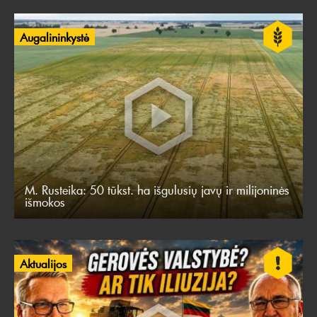
Augalininkystė
M. Rusteika: 50 tūkst. ha išgulusių javų ir milijoninės
išmokos
Aktualijos