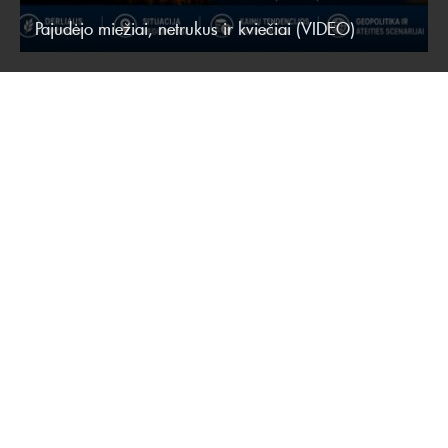
Pajudėjo miežiai, netrukus ir kviečiai (VIDEO)