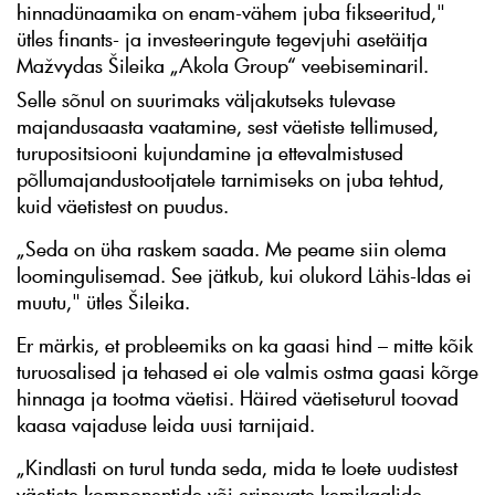
hinnadünaamika on enam-vähem juba fikseeritud,"
ütles finants- ja investeeringute tegevjuhi asetäitja
Mažvydas Šileika „Akola Group“ veebiseminaril.
Selle sõnul on suurimaks väljakutseks tulevase
majandusaasta vaatamine, sest väetiste tellimused,
turupositsiooni kujundamine ja ettevalmistused
põllumajandustootjatele tarnimiseks on juba tehtud,
kuid väetistest on puudus.
„Seda on üha raskem saada. Me peame siin olema
loomingulisemad. See jätkub, kui olukord Lähis-Idas ei
muutu," ütles Šileika.
Er märkis, et probleemiks on ka gaasi hind – mitte kõik
turuosalised ja tehased ei ole valmis ostma gaasi kõrge
hinnaga ja tootma väetisi. Häired väetiseturul toovad
kaasa vajaduse leida uusi tarnijaid.
„Kindlasti on turul tunda seda, mida te loete uudistest
väetiste komponentide või erinevate kemikaalide