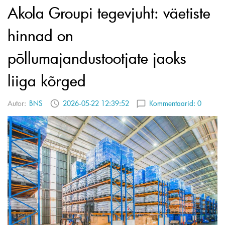
Akola Groupi tegevjuht: väetiste
hinnad on
põllumajandustootjate jaoks
liiga kõrged
Autor:
BNS
2026-05-22 12:39:52
Kommentaarid:
0