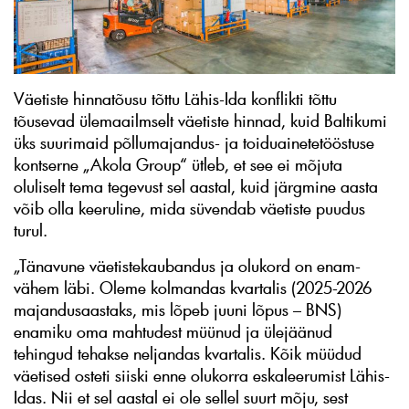
Väetiste hinnatõusu tõttu Lähis-Ida konflikti tõttu
tõusevad ülemaailmselt väetiste hinnad, kuid Baltikumi
üks suurimaid põllumajandus- ja toiduainetetööstuse
kontserne „Akola Group“ ütleb, et see ei mõjuta
oluliselt tema tegevust sel aastal, kuid järgmine aasta
võib olla keeruline, mida süvendab väetiste puudus
turul.
„Tänavune väetistekaubandus ja olukord on enam-
vähem läbi. Oleme kolmandas kvartalis (2025-2026
majandusaastaks, mis lõpeb juuni lõpus – BNS)
enamiku oma mahtudest müünud ja ülejäänud
tehingud tehakse neljandas kvartalis. Kõik müüdud
väetised osteti siiski enne olukorra eskaleerumist Lähis-
Idas. Nii et sel aastal ei ole sellel suurt mõju, sest