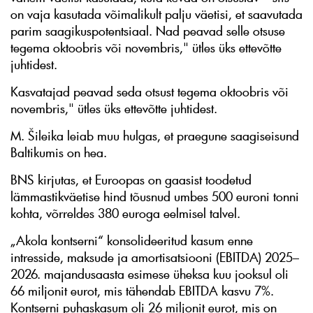
on vaja kasutada võimalikult palju väetisi, et saavutada
parim saagikuspotentsiaal. Nad peavad selle otsuse
tegema oktoobris või novembris," ütles üks ettevõtte
juhtidest.
Kasvatajad peavad seda otsust tegema oktoobris või
novembris," ütles üks ettevõtte juhtidest.
M. Šileika leiab muu hulgas, et praegune saagiseisund
Baltikumis on hea.
BNS kirjutas, et Euroopas on gaasist toodetud
lämmastikväetise hind tõusnud umbes 500 euroni tonni
kohta, võrreldes 380 euroga eelmisel talvel.
„Akola kontserni“ konsolideeritud kasum enne
intresside, maksude ja amortisatsiooni (EBITDA) 2025–
2026. majandusaasta esimese üheksa kuu jooksul oli
66 miljonit eurot, mis tähendab EBITDA kasvu 7%.
Kontserni puhaskasum oli 26 miljonit eurot, mis on