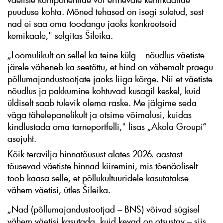
puuduse kohta. Mõned tehased on isegi suletud, sest
nad ei saa oma toodangu jaoks konkreetseid
kemikaale," selgitas Šileika.
„Loomulikult on sellel ka teine külg – nõudlus väetiste
järele väheneb ka seetõttu, et hind on vähemalt praegu
põllumajandustootjate jaoks liiga kõrge. Nii et väetiste
nõudlus ja pakkumine kohtuvad kusagil keskel, kuid
üldiselt saab tulevik olema raske. Me jälgime seda
väga tähelepanelikult ja otsime võimalusi, kuidas
kindlustada oma tarneportfelli," lisas „Akola Groupi“
asejuht.
Kõik teravilja hinnatõusust alates 2026. aastast
tõusevad väetiste hinnad kiiremini, mis tõenäoliselt
toob kaasa selle, et põllukultuuridele kasutatakse
vähem väetisi, ütles Šileika.
„Nad (põllumajandustootjad – BNS) võivad sügisel
vähem väetisi kasutada, kuid kevad on otsustav – siis