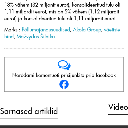
18% vähem (32 miljonit eurot), konsolideeritud tulu oli
1,11 miljardit eurot, mis on 5% vähem (1,12 miljardit
eurot) ja konsolideeritud tulu oli 1,11 miljardit eurot.
Marks :
Põllumajandusuudised
,
Akola Group
,
väetiste
hind
,
Mažvydas Šileika
.
Norėdami komentuoti prisijunkite prie facebook
Video
Sarnased artiklid