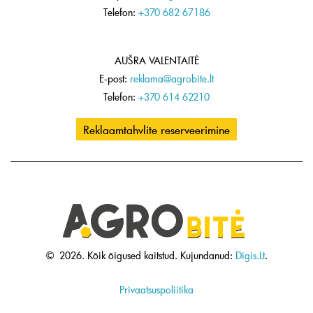
Telefon:
+370 682 67186
AUŠRA VALENTAITĖ
E-post:
reklama@agrobite.lt
Telefon:
+370 614 62210
Reklaamtahvlite reserveerimine
©
2026.
Kõik õigused kaitstud.
Kujundanud:
Digis.Lt
.
Privaatsuspoliitika