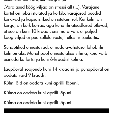
„Varajased köögiviljad on stressi all (...). Varajane
kartul on juba istutatud ja kerkib, varajased peedid
kerkivad ja kapsaistikud on istutamisel. Kui külm on
kerge, on kõik korras, aga kuna ilmateadlased ütlevad,
et see on kuni 10 kraadi, siis ma arvan, et paljud
köögiviljad ei pea sellele vastu," ütles hr Laukaitis.
Sünoptikud ennustavad, et nädalavahetusel läheb ilm
külmemaks. Mõnel pool ennustatakse vihma, kuid võib
esineda ka lörtsi ja kuni 6-kraadist külma.
Laupäeval soojeneb kuni 14 kraadini ja pühapäeval on
oodata vaid 9 kraadi.
Külmi öid on oodata kuni aprilli lõpuni.
Külma on oodata kuni aprilli lõpuni.
Külma on oodata kuni aprilli lõpuni.