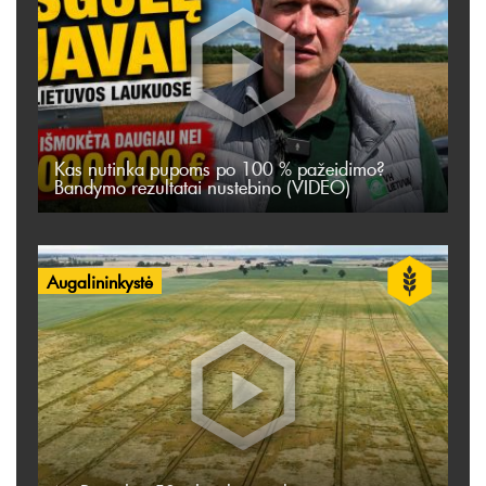
Kas nutinka pupoms po 100 % pažeidimo?
Bandymo rezultatai nustebino (VIDEO)
Augalininkystė