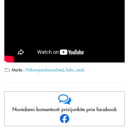
Marks :
Põllumajandusuudised
,
külm
,
saak
.
Norėdami komentuoti prisijunkite prie facebook