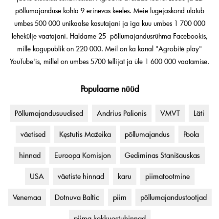
põllumajanduse kohta 9 erinevas keeles. Meie lugejaskond ulatub
umbes 500 000 unikaalse kasutajani ja iga kuu umbes 1 700 000
lehekülje vaatajani. Haldame 25 põllumajandusrühma Facebookis,
mille kogupublik on 220 000. Meil on ka kanal "Agrobitė play"
YouTube'is, millel on umbes 5700 tellijat ja üle 1 600 000 vaatamise.
Populaarne nüüd
Põllumajandusuudised
Andrius Palionis
VMVT
Läti
väetised
Kęstutis Mažeika
põllumajandus
Poola
hinnad
Euroopa Komisjon
Gediminas Stanišauskas
USA
väetiste hinnad
karu
piimatootmine
Venemaa
Dotnuva Baltic
piim
põllumajandustootjad
piima kokkuostuhinnad