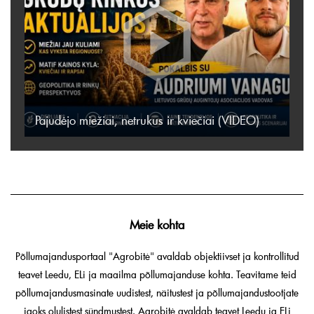
Pajudėjo miežiai, netrukus ir kviečiai (VIDEO)
Meie kohta
Põllumajandusportaal "Agrobitė" avaldab objektiivset ja kontrollitud
teavet Leedu, ELi ja maailma põllumajanduse kohta. Teavitame teid
põllumajandusmasinate uudistest, näitustest ja põllumajandustootjate
jaoks olulistest sündmustest. Agrobitė avaldab teavet Leedu ja ELi