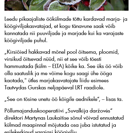
Leedu pikaajaliste öökülmade tõttu kardavad marja- ja
köögiviljakasvatajad, et kogu tänavune saak võib
kannatada nii puuviljade ja marjade kui ka varajaste
köögiviljade puhul.
„Kirsiõied hakkavad mõnel pool õitsema, ploomid,
virsikud õitsevad nüüd, nii et see võib tõesti
hammustada (külm – ELTA) kõike ka. See üks öö võib
olla saatuslik ja me võime kogu saagi ühe ööga
kaotada," ütles marjakasvatajate liidu esimees
Tautvydas Gurskas neljapäeval LRT raadiole.
„See on tõsine unetu öö kõigile aednikele“, – lisas ta.
Põllumajanduskooperatiivi „Suvalkija daržovės“
direktori Martynas Laukaitise sõnul võivad ennustatud
külmad maapinnal mõjutada osa juba istutatud ja
esilekerkinud varajasi köögivilju.