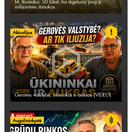
M. Rusteika: 50 tūkst. ha išgulusių javų ir
milijoninės išmokos
Aktualijos
Gerovės valstybė, ūkininkai ir auksas (VIDEO)
Augalininkystė