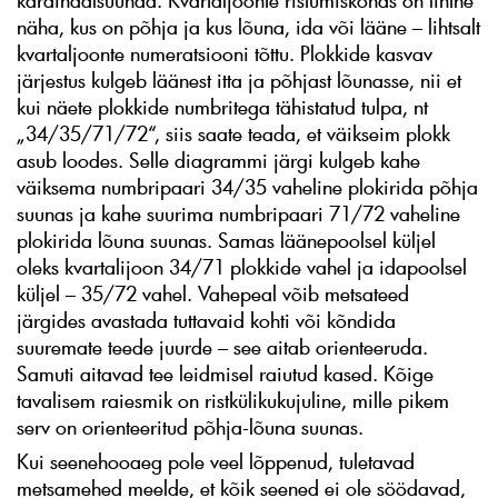
kardinaalsuunad. Kvartaljoonte ristumiskohas on lihtne
näha, kus on põhja ja kus lõuna, ida või lääne – lihtsalt
kvartaljoonte numeratsiooni tõttu. Plokkide kasvav
järjestus kulgeb läänest itta ja põhjast lõunasse, nii et
kui näete plokkide numbritega tähistatud tulpa, nt
„34/35/71/72“, siis saate teada, et väikseim plokk
asub loodes. Selle diagrammi järgi kulgeb kahe
väiksema numbripaari 34/35 vaheline plokirida põhja
suunas ja kahe suurima numbripaari 71/72 vaheline
plokirida lõuna suunas. Samas läänepoolsel küljel
oleks kvartalijoon 34/71 plokkide vahel ja idapoolsel
küljel – 35/72 vahel. Vahepeal võib metsateed
järgides avastada tuttavaid kohti või kõndida
suuremate teede juurde – see aitab orienteeruda.
Samuti aitavad tee leidmisel raiutud kased. Kõige
tavalisem raiesmik on ristkülikukujuline, mille pikem
serv on orienteeritud põhja-lõuna suunas.
Kui seenehooaeg pole veel lõppenud, tuletavad
metsamehed meelde, et kõik seened ei ole söödavad,