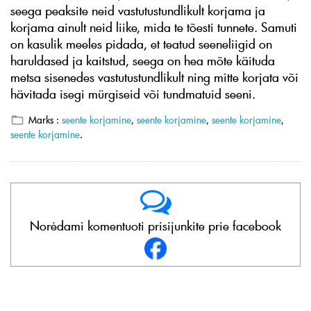
seega peaksite neid vastutustundlikult korjama ja
korjama ainult neid liike, mida te tõesti tunnete. Samuti
on kasulik meeles pidada, et teatud seeneliigid on
haruldased ja kaitstud, seega on hea mõte käituda
metsa sisenedes vastutustundlikult ning mitte korjata või
hävitada isegi mürgiseid või tundmatuid seeni.
Marks :
seente korjamine
,
seente korjamine
,
seente korjamine
,
seente korjamine
.
Norėdami komentuoti prisijunkite prie facebook