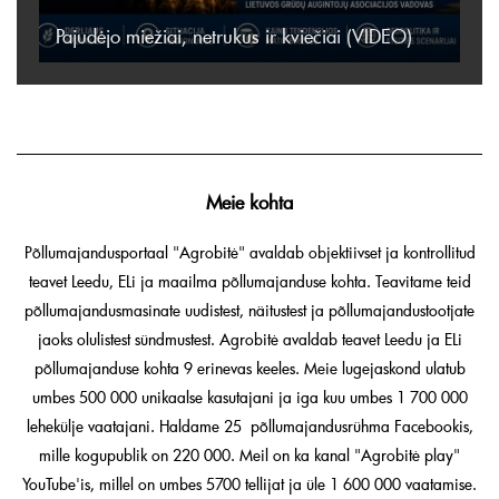
Pajudėjo miežiai, netrukus ir kviečiai (VIDEO)
Meie kohta
Põllumajandusportaal "Agrobitė" avaldab objektiivset ja kontrollitud
teavet Leedu, ELi ja maailma põllumajanduse kohta. Teavitame teid
põllumajandusmasinate uudistest, näitustest ja põllumajandustootjate
jaoks olulistest sündmustest. Agrobitė avaldab teavet Leedu ja ELi
põllumajanduse kohta 9 erinevas keeles. Meie lugejaskond ulatub
umbes 500 000 unikaalse kasutajani ja iga kuu umbes 1 700 000
lehekülje vaatajani. Haldame 25 põllumajandusrühma Facebookis,
mille kogupublik on 220 000. Meil on ka kanal "Agrobitė play"
YouTube'is, millel on umbes 5700 tellijat ja üle 1 600 000 vaatamise.