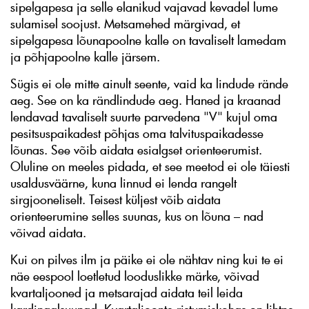
sipelgapesa ja selle elanikud vajavad kevadel lume
sulamisel soojust. Metsamehed märgivad, et
sipelgapesa lõunapoolne kalle on tavaliselt lamedam
ja põhjapoolne kalle järsem.
Sügis ei ole mitte ainult seente, vaid ka lindude rände
aeg. See on ka rändlindude aeg. Haned ja kraanad
lendavad tavaliselt suurte parvedena "V" kujul oma
pesitsuspaikadest põhjas oma talvituspaikadesse
lõunas. See võib aidata esialgset orienteerumist.
Oluline on meeles pidada, et see meetod ei ole täiesti
usaldusväärne, kuna linnud ei lenda rangelt
sirgjooneliselt. Teisest küljest võib aidata
orienteerumine selles suunas, kus on lõuna – nad
võivad aidata.
Kui on pilves ilm ja päike ei ole nähtav ning kui te ei
näe eespool loetletud looduslikke märke, võivad
kvartaljooned ja metsarajad aidata teil leida