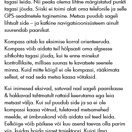
tagasi leida. Nii peaks olema lihtne märgistatud punkti
tagasi jõuda. Siiski ei toimi alati oma telefonile ja selle
GPS-seadmetele tuginemine. Metsas puudub sageli
lihtsalt side – ja katkine navigatsioonisüsteem ainult
suurendab paanikat.
Kompass aitab ka eksimise korral orienteeruda.
Kompass võib aidata teil hõlpsasti oma algsesse
sihtkohta tagasi jõuda, kui te enne minekut
kontrolliksite, millises suunas te kavatsete seenele
minna. Kuid mitte kõigil ei ole kompassi, rääkimata
sellest, et nad seda metsa kaasa võtaksid.
Kui inimesed eksivad, satuvad nad sageli paanikasse
& hakkavad tahtmatult rattaid keerutama ega leia
metsast välja. Kui sul puudub side ja sa ei ole
kompassi kaasa võtnud, tuletavad metsamehed
meelde, et ümbruskond võib aidata sul teed leida.
Eelkõige võib päikese või kuu asend taevas olla parim
viis, kuidas hoida sirget trajektoori. Kuigi ilma