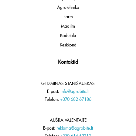
Agrotehnika
Farm
Maailm
Kodutalu
Keskkond
Kontaktid
GEDIMINAS STANIŠAUSKAS
E-post:
info@agrobite.lt
Telefon:
+370 682 67186
AUŠRA VALENTAITĖ
E-post:
reklama@agrobite.lt
Telefon:
+370 614 62210