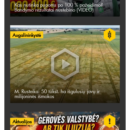
Kas nutinka pupoms po 100 % pažeidimo?
Bandymo rezultatai nustebino (VIDEO)
Augalininkystė
M. Rusteika: 50 tūkst. ha išgulusių javų ir
milijoninės išmokos
Aktualijos