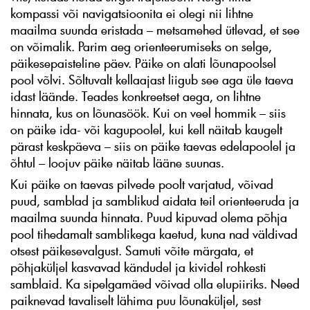
kompassi või navigatsioonita ei olegi nii lihtne
maailma suunda eristada – metsamehed ütlevad, et see
on võimalik. Parim aeg orienteerumiseks on selge,
päikesepaisteline päev. Päike on alati lõunapoolsel
pool võlvi. Sõltuvalt kellaajast liigub see aga üle taeva
idast läände. Teades konkreetset aega, on lihtne
hinnata, kus on lõunasöök. Kui on veel hommik – siis
on päike ida- või kagupoolel, kui kell näitab kaugelt
pärast keskpäeva – siis on päike taevas edelapoolel ja
õhtul – loojuv päike näitab lääne suunas.
Kui päike on taevas pilvede poolt varjatud, võivad
puud, samblad ja samblikud aidata teil orienteeruda ja
maailma suunda hinnata. Puud kipuvad olema põhja
pool tihedamalt samblikega kaetud, kuna nad väldivad
otsest päikesevalgust. Samuti võite märgata, et
põhjaküljel kasvavad kändudel ja kividel rohkesti
samblaid. Ka sipelgamäed võivad olla elupiiriks. Need
paiknevad tavaliselt lähima puu lõunaküljel, sest