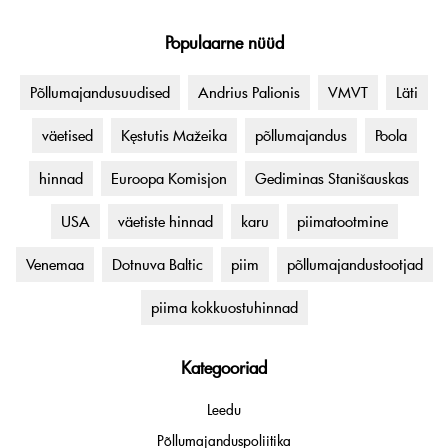
Populaarne nüüd
Põllumajandusuudised
Andrius Palionis
VMVT
Läti
väetised
Kęstutis Mažeika
põllumajandus
Poola
hinnad
Euroopa Komisjon
Gediminas Stanišauskas
USA
väetiste hinnad
karu
piimatootmine
Venemaa
Dotnuva Baltic
piim
põllumajandustootjad
piima kokkuostuhinnad
Kategooriad
Leedu
Põllumajanduspoliitika