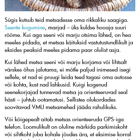
Sügis kutsub teid metsadesse oma rikkaliku saagiga.
Seente kogumine
, marjad – üks kuldse hooaja suuri
rõõme. Kui aga seeni või marju otsima lähed, on hea
meeles pidada, et metsas käituksid vastutustundlikult ja
eksides peaksid meeles pidama paar olulist asja.
Kui lähed metsa seeni või marju korjama või lihtsalt
värskes õhus jalutama, ei mõtle paljud inimesed isegi
sellele, et nad ei pruugi leida teed tagasi oma autosse
või kohta, kust nad lahkusid. Kuigi kogenud
seenekorjajad tunnevad metsa ja orienteeruvad seal
hästi – juhtub ootamatusi. Sellistes olukordades
soovitavad VMU metsamehed jääda rahulikuks.
Või kõigepealt aitab metsas orienteeruda GPS-iga
telefon. Loomulikult on oluline märkida parkimiskoht
või sihtkoht juba kohale jõudes ära, et eksimise korral