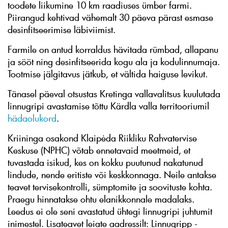
toodete liikumine 10 km raadiuses ümber farmi.
Piirangud kehtivad vähemalt 30 päeva pärast esmase
desinfitseerimise läbiviimist.
Farmile on antud korraldus hävitada rümbad, allapanu
ja sööt ning desinfitseerida kogu ala ja kodulinnumaja.
Tootmise jälgitavus jätkub, et vältida haiguse levikut.
Tänasel päeval otsustas Kretinga vallavalitsus kuulutada
linnugripi avastamise tõttu Kärdla valla territooriumil
hädaolukord
.
Kriininga osakond Klaipėda Riikliku Rahvatervise
Keskuse (NPHC) võtab ennetavaid meetmeid, et
tuvastada isikud, kes on kokku puutunud nakatunud
lindude, nende eritiste või keskkonnaga. Neile antakse
teavet tervisekontrolli, sümptomite ja soovituste kohta.
Praegu hinnatakse ohtu elanikkonnale madalaks.
Leedus ei ole seni avastatud ühtegi linnugripi juhtumit
inimestel. Lisateavet leiate aadressilt: Linnugripp -