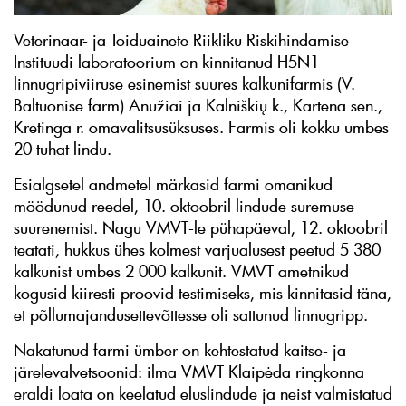
Veterinaar- ja Toiduainete Riikliku Riskihindamise
Instituudi laboratoorium on kinnitanud H5N1
linnugripiviiruse esinemist suures kalkunifarmis (V.
Baltuonise farm) Anužiai ja Kalniškių k., Kartena sen.,
Kretinga r. omavalitsusüksuses. Farmis oli kokku umbes
20 tuhat lindu.
Esialgsetel andmetel märkasid farmi omanikud
möödunud reedel, 10. oktoobril lindude suremuse
suurenemist. Nagu VMVT-le pühapäeval, 12. oktoobril
teatati, hukkus ühes kolmest varjualusest peetud 5 380
kalkunist umbes 2 000 kalkunit. VMVT ametnikud
kogusid kiiresti proovid testimiseks, mis kinnitasid täna,
et põllumajandusettevõttesse oli sattunud linnugripp.
Nakatunud farmi ümber on kehtestatud kaitse- ja
järelevalvetsoonid: ilma VMVT Klaipėda ringkonna
eraldi loata on keelatud eluslindude ja neist valmistatud