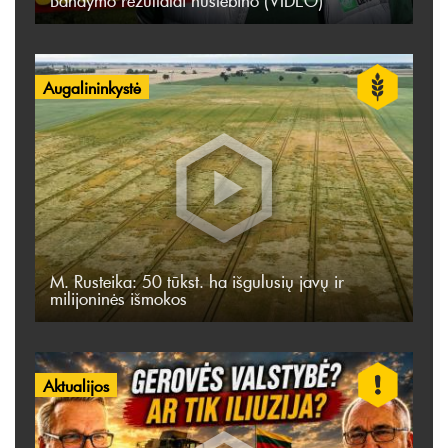
Bandymo rezultatai nustebino (VIDEO)
Augalininkystė
M. Rusteika: 50 tūkst. ha išgulusių javų ir
milijoninės išmokos
Aktualijos