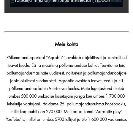
Meie kohta
Põllumajandusportaal "Agrobitė" avaldab objektiivset ja kontrollitud
teavet Leedu, ELi ja maailma põllumajanduse kohta. Teavitame teid
põllumajandusmasinate uudistest, näitustest ja põllumajandustootjate
jaoks olulistest sündmustest. Agrobitė avaldab teavet Leedu ja ELi
põllumajanduse kohta 9 erinevas keeles. Meie lugejaskond ulatub
umbes 500 000 unikaalse kasutajani ja iga kuu umbes 1 700 000
lehekülje vaatajani. Haldame 25 põllumajandusrühma Facebookis,
mille kogupublik on 220 000. Meil on ka kanal "Agrobitė play"
YouTube'is, millel on umbes 5700 tellijat ja üle 1 600 000 vaatamise.