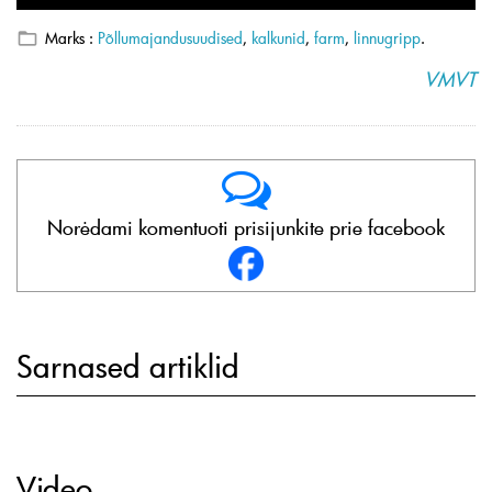
Marks :
Põllumajandusuudised
,
kalkunid
,
farm
,
linnugripp
.
VMVT
Norėdami komentuoti prisijunkite prie facebook
Sarnased artiklid
Video