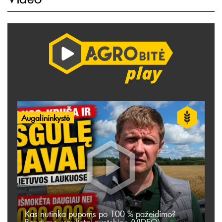
Augalininkystė
Kas nutinka pupoms po 100 % pažeidimo?