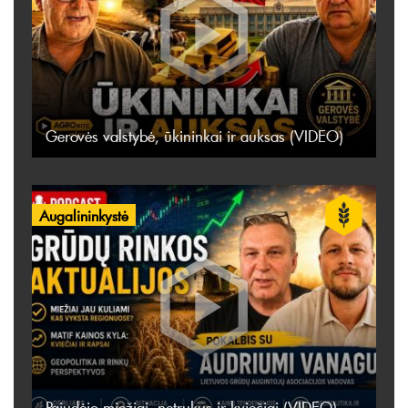
Gerovės valstybė, ūkininkai ir auksas (VIDEO)
Augalininkystė
Pajudėjo miežiai, netrukus ir kviečiai (VIDEO)