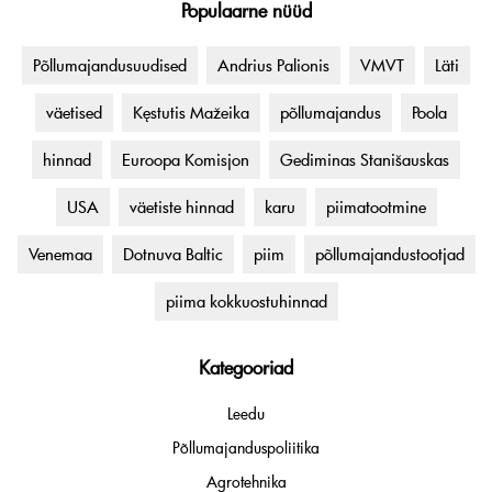
Populaarne nüüd
Põllumajandusuudised
Andrius Palionis
VMVT
Läti
väetised
Kęstutis Mažeika
põllumajandus
Poola
hinnad
Euroopa Komisjon
Gediminas Stanišauskas
USA
väetiste hinnad
karu
piimatootmine
Venemaa
Dotnuva Baltic
piim
põllumajandustootjad
piima kokkuostuhinnad
Kategooriad
Leedu
Põllumajanduspoliitika
Agrotehnika