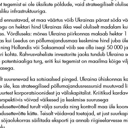
t tegemist ei ole üksikute põldude, vaid strateegiliselt olulis
liku infrastruktuuriga.
d ennustavad, et maa väärtus võib Ukrainas pärast sõda väg
aegu on hektari hind Ukrainas ikka veel oluliselt madalam k
ides. Võrdluseks: mõnes Ukraina piirkonnas maksab hektar 1
as kui Leedus on põllumajandusmaa keskmine hind juba ül
ning Hollandis või Saksamaal võib see olla isegi 50 000 j
ari kohta. Rahvusvaheliste investorite jaoks tundub Ukraina 
e potentsiaaliga turg, eriti kui tegemist on maailma kõige v
nasega.
t suurenevad ka sotsiaalsed pinged. Ukraina ühiskonnas k
le üle, kas strateegilised põllumajandusressursid muutuvad l
uurtest korporatsioonidest ja väliskapitalist. Kriitikud kardav
rspektiivis võivad väikesed ja keskmise suurusega
dusettevõtted turult välja suruda ning kontroll maa üle ko
usettevõtte kätte. Teisalt väidavad toetajad, et just suurkapi
sõjaolukorras säilitada eksporti ja annab riigieelarvesse m
ulu.