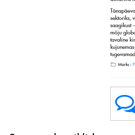
Tänapäeval
sektoriks,
saagikust –
mõju globa
tavaline ki
kujunemas 
tugevamad
Marks :
P