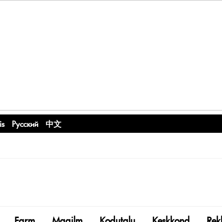
is
Русский
中文
Farm
Maailm
Kodutalu
Keskkond
Rek