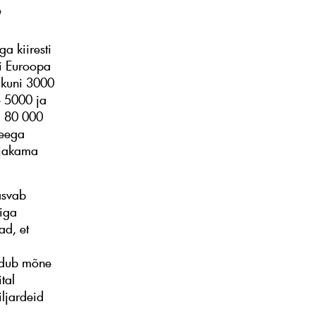
e
a kiiresti
ui Euroopa
 kuni 3000
e 5000 ja
a 80 000
seega
iljakama
asvab
iiga
ad, et
ondub mõne
tal
iljardeid