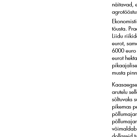
näitavad, e
agrotööstus
Ekonomisti
tõusta. Pr
Liidu riik
eurot, sam
6000 euro 
eurot hekt
pikaajalis
musta pin
Kaasaegsel
arutelu sel
sõltuvaks s
pikemas pe
põllumajan
põllumajand
võimaldab 
dollareid t