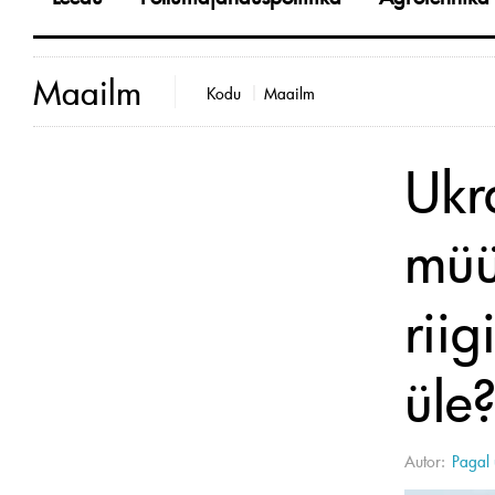
Maailm
Kodu
Maailm
Ukr
müü
rii
üle
Autor:
Pagal 