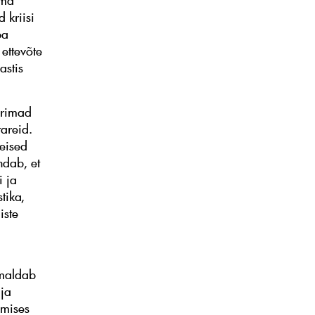
ima
 kriisi
ba
 ettevõte
astis
urimad
areid.
eised
ndab, et
i ja
stika,
iste
imaldab
 ja
umises