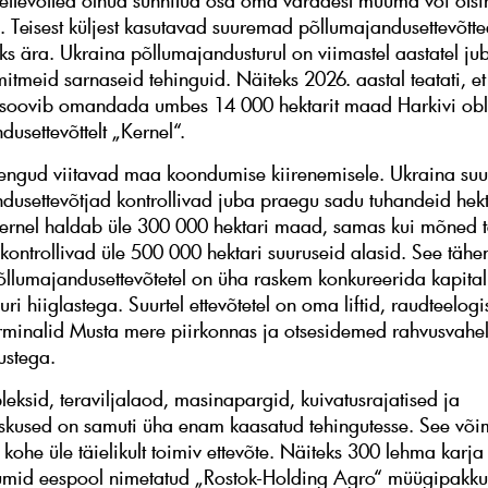
ttevõtted olnud sunnitud osa oma varadest müüma või ots
. Teisest küljest kasutavad suuremad põllumajandusettevõtted
ks ära. Ukraina põllumajandusturul on viimastel aastatel ju
itmeid sarnaseid tehinguid. Näiteks 2026. aastal teatati, et
soovib omandada umbes 14 000 hektarit maad Harkivi obl
usettevõttelt „Kernel“.
rengud viitavad maa koondumise kiirenemisele. Ukraina su
dusettevõtjad kontrollivad juba praegu sadu tuhandeid hekt
ernel haldab üle 300 000 hektari maad, samas kui mõned t
 kontrollivad üle 500 000 hektari suuruseid alasid. See tähe
põllumajandusettevõtetel on üha raskem konkureerida kapital
uuri hiiglastega. Suurtel ettevõtetel on oma liftid, raudteelogi
rminalid Musta mere piirkonnas ja otsesidemed rahvusvahel
ustega.
eksid, teraviljalaod, masinapargid, kuivatusrajatised ja
eskused on samuti üha enam kaasatud tehingutesse. See võ
a kohe üle täielikult toimiv ettevõte. Näiteks 300 lehma karja
umid eespool nimetatud „Rostok-Holding Agro“ müügipakk