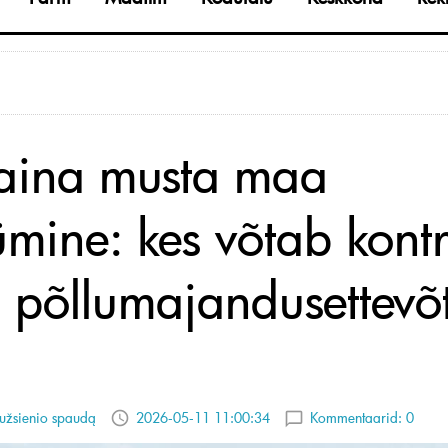
aina musta maa
mine: kes võtab kontro
gi põllumajandusettevõ
?
užsienio spaudą
2026-05-11 11:00:34
Kommentaarid:
0