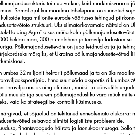
llumajandussektoris toimub vaikne, kuid märkimisväärne j
ine. Samal ajal kui maailma tähelepanu on suunatud sõja
ulisside taga miljonite eurode väärtuses tehingud piirkon
dusettevõtete struktuuri. Üks silmatorkavamaid näiteid on U
tok-Holding Agro“ otsus müüa kolm põllumajandusettevõtet
00 hektari maa, 300 piimalehma ja teravilja ladustamise
uuriga. Põllumajandusettevõte on juba leidnud ostja ja tehin
ärjekordseks märgiks, et Ukraina põllumajandusettevõtted l
dumisfaasi.
n umbes 32 miljonit hektarit põllumaad ja ta on üks maail
teraviljaeksportijaid. Enne suurt sõda eksportis riik umbes 
nni teravilja aastas ning oli nisu-, maisi- ja päevalilleturgu
etõttu muutub iga suurem põllumajandusliku vara müük mitte 
ks, vaid ka strateegilise kontrolli küsimuseks.
märgivad, et sõjaolud on tekitanud enneolematu olukorra:
usettevõtted seisavad silmitsi logistiliste probleemide,
uuduse, finantsvoogude häirete ja laenukoormusega. Selle 