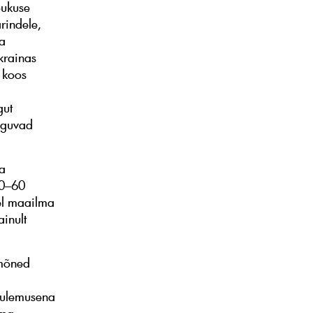
õukuse
rindele,
na
krainas
 koos
gut
iiguvad
ma
50–60
del maailma
ainult
 mõned
tulemusena