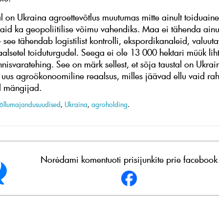
 on Ukraina agroettevõtlus muutumas mitte ainult toiduaine
 vaid ka geopoliitilise võimu vahendiks. Maa ei tähenda ainu
 see tähendab logistilist kontrolli, ekspordikanaleid, valuut
alsetel toiduturgudel. Seega ei ole 13 000 hektari müük liht
nnisvaratehing. See on märk sellest, et sõja taustal on Ukrai
uus agroökonoomiline reaalsus, milles jäävad ellu vaid raha
 mängijad.
õllumajandusuudised
,
Ukraina
,
agroholding
.
Norėdami komentuoti prisijunkite prie facebook