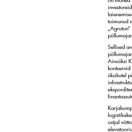
on mõned e
investoreid
laienemise
toimunud m
„Agroton“ 
põllumajand
Sellised a
põllumajan
Ainuüksi K
kontsernid
üksikutel 
infrastrukt
ekspordite
finantsasut
Karjakompl
logistikak
ostjal võtt
elevatoori