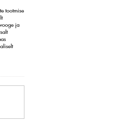
te tootmise
lt
avooge ja
salt
nas
liselt