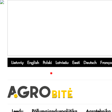
Lietuvių
English
Polski
Latviešu
Eesti
Deutsch
França
Leedu
Põllumajanduspoliitika
Agrotehnika