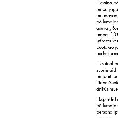
Ukraina põ
ümberjagam
muudavad k
põllumajan
asuva „Ros
umbes 13 0
infrastrukt
peetakse j
uude koon
Ukrainal o
suurimaid 
miljonit to
liider. Se
äriküsimuse
Eksperdid 
põllumajand
personalip