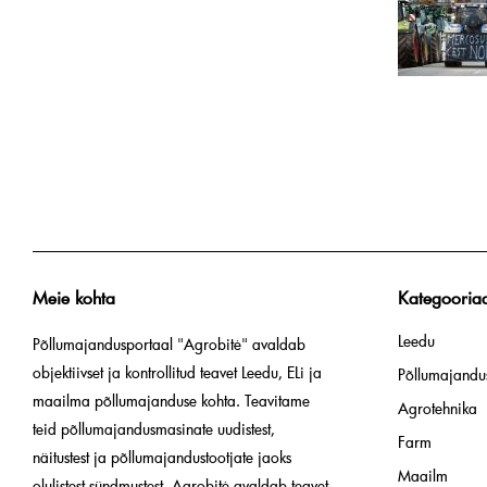
Meie kohta
Kategooria
Leedu
Põllumajandusportaal "Agrobitė" avaldab
objektiivset ja kontrollitud teavet Leedu, ELi ja
Põllumajandus
maailma põllumajanduse kohta. Teavitame
Agrotehnika
teid põllumajandusmasinate uudistest,
Farm
näitustest ja põllumajandustootjate jaoks
Maailm
olulistest sündmustest. Agrobitė avaldab teavet