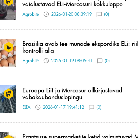
vaidlustavad ELi-Mercosuri kokkuleppe
Agrobitė
2026-01-20 08:39:19
(0)
Brasiilia avab tee munade ekspordiks ELi: ri
kontrolli alla
Agrobitė
2026-01-19 08:05:41
(0)
Euroopa Liit ja Mercosur allkirjastavad
vabakaubanduslepingu
ELTA
2026-01-17 19:41:12
(0)
Prantsuse supermarketite ketid valmistuvad 