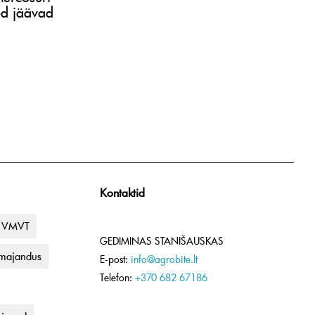
ed jäävad
Kontaktid
VMVT
GEDIMINAS STANIŠAUSKAS
umajandus
E-post:
info@agrobite.lt
Telefon:
+370 682 67186