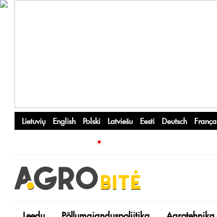
Lietuvių
English
Polski
Latviešu
Eesti
Deutsch
França
Leedu
Põllumajanduspoliitika
Agrotehnika