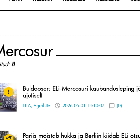
Mercosur
itud:
8
Buldooser: ELi-Mercosuri kaubandusleping j
ajutiselt
ELTA, Agrobitė
2026-05-01 14:10:07
(0)
Pariis mõistab hukka ja Berliin kiidab ELi ots