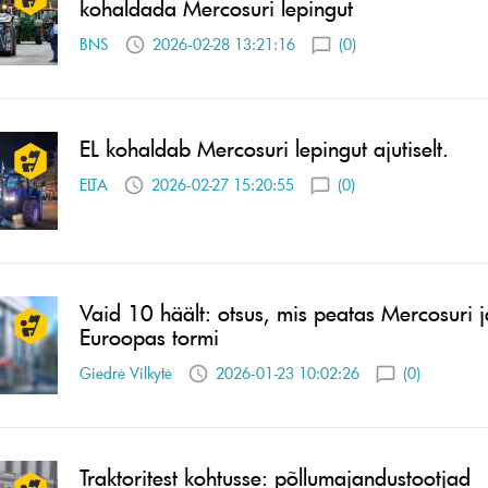
kohaldada Mercosuri lepingut
BNS
2026-02-28 13:21:16
(0)
EL kohaldab Mercosuri lepingut ajutiselt.
ELTA
2026-02-27 15:20:55
(0)
Vaid 10 häält: otsus, mis peatas Mercosuri j
Euroopas tormi
Giedrė Vilkytė
2026-01-23 10:02:26
(0)
Traktoritest kohtusse: põllumajandustootjad