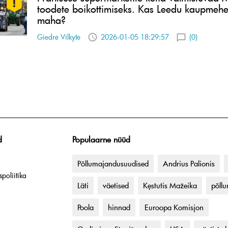
toodete boikottimiseks. Kas Leedu kaupmeh
maha?
Giedrė Vilkytė
2026-01-05 18:29:57
(0)
d
Populaarne nüüd
Põllumajandusuudised
Andrius Palionis
poliitika
Läti
väetised
Kęstutis Mažeika
põll
Poola
hinnad
Euroopa Komisjon