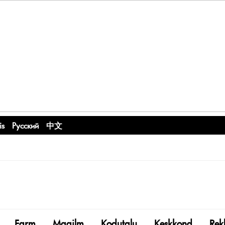
is
Русский
中文
Farm
Maailm
Kodutalu
Keskkond
Rek