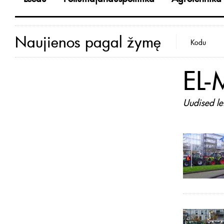
Naujienos pagal žymę
Kodu
EL-
Uudised le