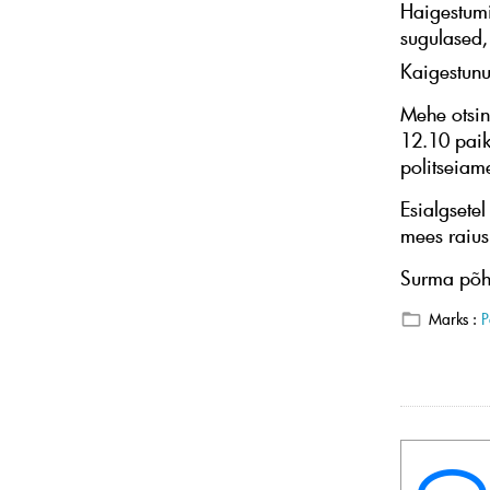
Haigestumis
sugulased, 
Kaigestunu
Mehe otsin
12.10 paik
politseiame
Esialgsete
mees raius
Surma põhj
Marks :
P