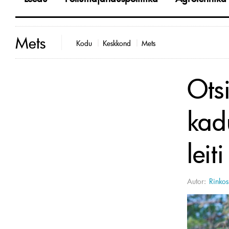
Mets
Kodu
Keskkond
Mets
Ots
kad
leit
Autor:
Rinkos