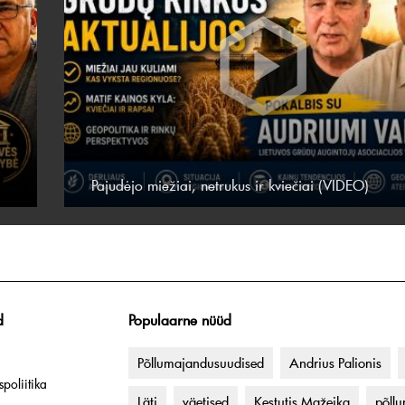
Pajudėjo miežiai, netrukus ir kviečiai (VIDEO)
d
Populaarne nüüd
Põllumajandusuudised
Andrius Palionis
poliitika
Läti
väetised
Kęstutis Mažeika
põll