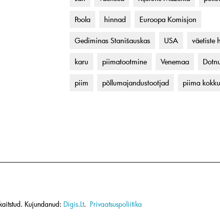
Poola
hinnad
Euroopa Komisjon
Gediminas Stanišauskas
USA
väetiste 
karu
piimatootmine
Venemaa
Dotnu
piim
põllumajandustootjad
piima kokk
aitstud.
Kujundanud:
Digis.Lt
.
Privaatsuspoliitika