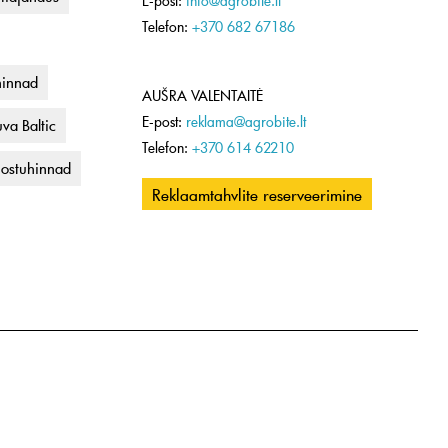
E-post:
info@agrobite.lt
Telefon:
+370 682 67186
hinnad
AUŠRA VALENTAITĖ
E-post:
reklama@agrobite.lt
va Baltic
Telefon:
+370 614 62210
uostuhinnad
Reklaamtahvlite reserveerimine