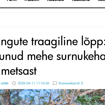
ingute traagiline lõpp
unud mehe surnukeh
i metsast
 aikštė
2026-04-11 11:16:36
Kommentaarid:
0