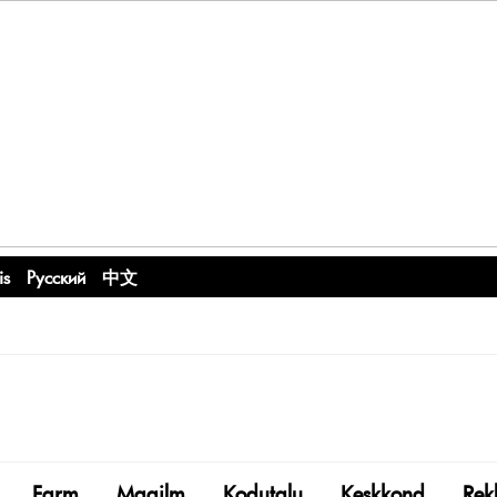
is
Русский
中文
Farm
Maailm
Kodutalu
Keskkond
Rek