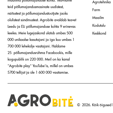
maailma põllumajanduse kohta. Teavitame
Agrotehnika
teid põllumajandusmasinate uudistest,
Farm
näitustest ja põllumajandustootjate jaoks
Maailm
olulistest sündmustest. Agrobitė avaldab teavet
Kodutalu
Leedu ja ELi põllumajanduse kohta 9 erinevas
keeles. Meie lugejaskond ulatub umbes 500
Keskkond
000 unikaalse kasutajani ja iga kuu umbes 1
700 000 lehekülje vaatajani. Haldame
25 põllumajandusrühma Facebookis, mille
kogupublik on 220 000. Meil on ka kanal
"Agrobitė play" YouTube'is, millel on umbes
5700 tellijat ja üle 1 600 000 vaatamise.
©
2026.
Kõik õigused k