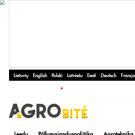
Lietuvių
English
Polski
Latviešu
Eesti
Deutsch
França
Leedu
Põllumajanduspoliitika
Agrotehnika