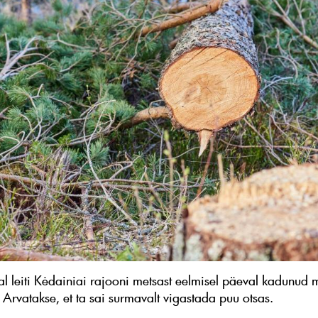
l leiti Kėdainiai rajooni metsast eelmisel päeval kadunud
 Arvatakse, et ta sai surmavalt vigastada puu otsas.