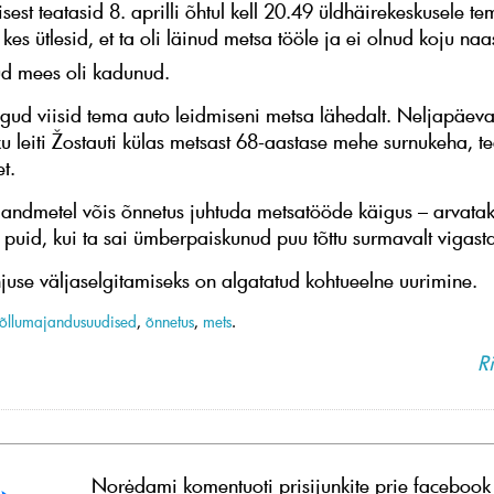
est teatasid 8. aprilli õhtul kell 20.49 üldhäirekeskusele t
kes ütlesid, et ta oli läinud metsa tööle ja ei olnud koju na
d mees oli kadunud.
gud viisid tema auto leidmiseni metsa lähedalt. Neljapäeval
u leiti Žostauti külas metsast 68-aastase mehe surnukeha, te
t.
l andmetel võis õnnetus juhtuda metsatööde käigus – arvatak
 puid, kui ta sai ümberpaiskunud puu tõttu surmavalt vigast
use väljaselgitamiseks on algatatud kohtueelne uurimine.
õllumajandusuudised
,
õnnetus
,
mets
.
Ri
Norėdami komentuoti prisijunkite prie facebook