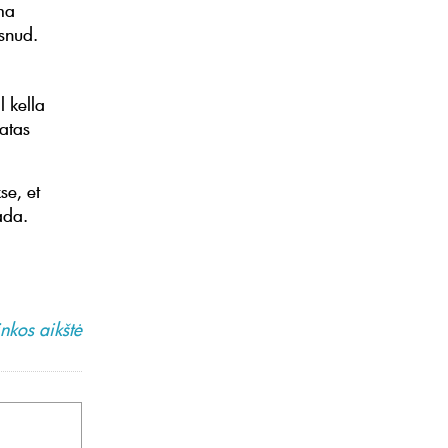
ema
asnud.
 kella
atas
se, et
ada.
nkos aikštė