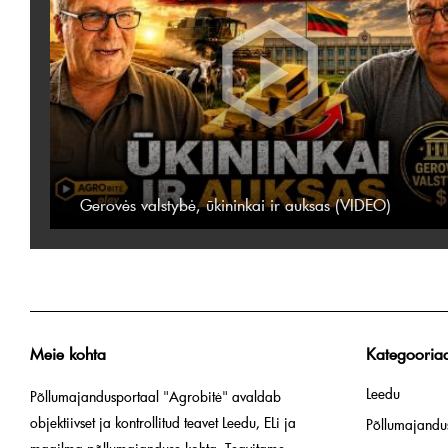
Gerovės valstybė, ūkininkai ir auksas (VIDEO)
Meie kohta
Kategooria
Leedu
Põllumajandusportaal "Agrobitė" avaldab
objektiivset ja kontrollitud teavet Leedu, ELi ja
Põllumajandus