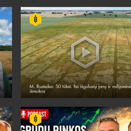
M. Rusteika: 50 tūkst. ha išgulusių javų ir milijonin
išmokos