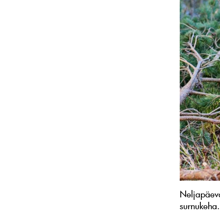
Neljapäeva
surnukeha.