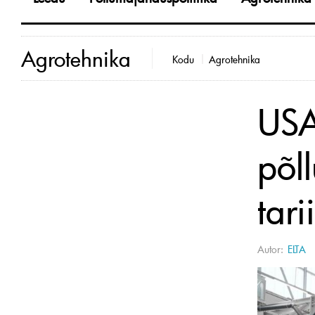
Agrotehnika
Kodu
Agrotehnika
USA
põl
tari
Autor:
ELTA