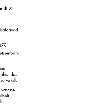
iifi 25
d
sisaldavad
027.
etsembrini
nud
ähis-Idas
surve all.
 vastuse –
liselt
k