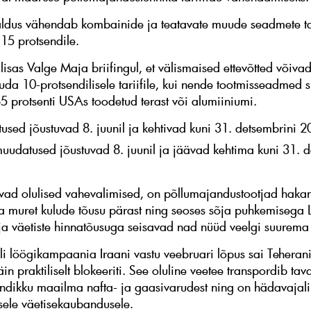
aldus vähendab kombainide ja teatavate muude seadmete tar
 15 protsendile.
 lisas Valge Maja briifingul, et välismaised ettevõtted võiva
ruda 10-protsendilisele tariifile, kui nende tootmisseadmed 
5 protsenti USAs toodetud terast või alumiiniumi.
sed jõustuvad 8. juunil ja kehtivad kuni 31. detsembrini 2
uudatused jõustuvad 8. juunil ja jäävad kehtima kuni 31. d
vad olulised vahevalimised, on põllumajandustootjad haka
 muret kulude tõusu pärast ning seoses sõja puhkemisega L
i ja väetiste hinnatõusuga seisavad nad nüüd veelgi suurema 
li löögikampaania Iraani vastu veebruari lõpus sai Teherani
n praktiliselt blokeeriti. See oluline veetee transpordib tava
ndikku maailma nafta- ja gaasivarudest ning on hädavajali
ele väetisekaubandusele.