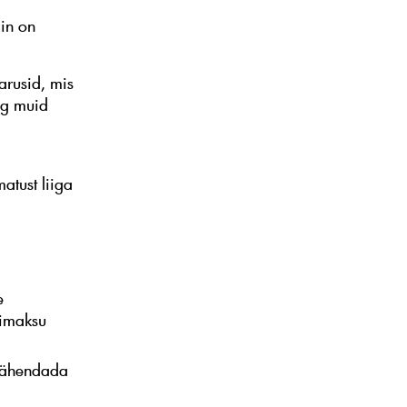
in on
arusid, mis
ng muid
atust liiga
e
limaksu
 vähendada