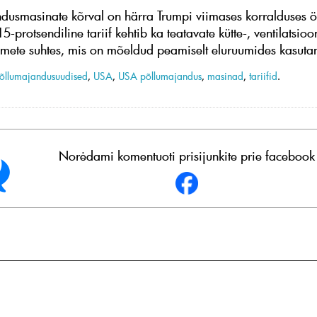
dusmasinate kõrval on härra Trumpi viimases korralduses ö
protsendiline tariif kehtib ka teatavate kütte-, ventilatsioon
mete suhtes, mis on mõeldud peamiselt eluruumides kasuta
õllumajandusuudised
,
USA
,
USA põllumajandus
,
masinad
,
tariifid
.
Norėdami komentuoti prisijunkite prie facebook