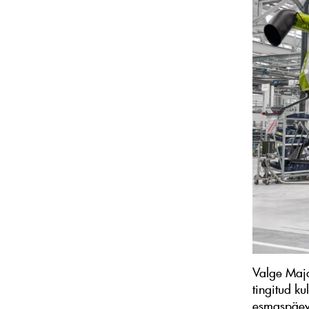
Valge Maja
tingitud ku
esmaspäeva