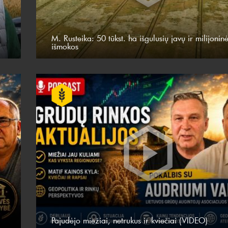
M. Rusteika: 50 tūkst. ha išgulusių javų ir milijonin
išmokos
Pajudėjo miežiai, netrukus ir kviečiai (VIDEO)