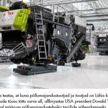
 teatas, et kuna põllumajandustootjad ja tootjad on Lähis-I
lude tõusu tõttu surve all, allkirjastas USA president Donald
l määruse põllumajandustehnika tariifide vähendamiseks.