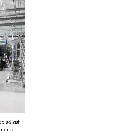
da sõjast
 Trump