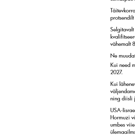
Täitevkorr
protsendilt
Selgitavalt
kvalifitsee
vähemalt 8
Ne muudatu
Kui need m
2027.
Kui lähene
väljendama
ning diisl
USA-Iisrae
Hormuzi väi
umbes viie
ülemaailms