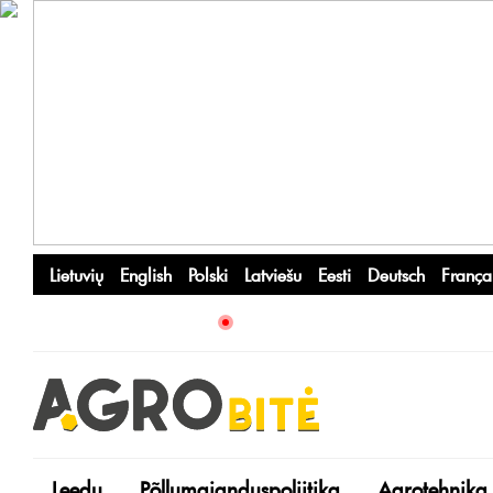
Lietuvių
English
Polski
Latviešu
Eesti
Deutsch
França
Leedu
Põllumajanduspoliitika
Agrotehnika