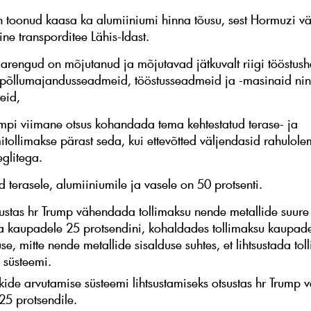
 toonud kaasa ka alumiiniumi hinna tõusu, sest Hormuzi vä
ine transporditee Lähis-Idast.
arengud on mõjutanud ja mõjutavad jätkuvalt riigi tööstush
 põllumajandusseadmeid, tööstusseadmeid ja -masinaid ni
eid,
mpi viimane otsus kohandada tema kehtestatud terase- ja
tollimakse pärast seda, kui ettevõtted väljendasid rahulolem
eglitega.
d terasele, alumiiniumile ja vasele on 50 protsenti.
tsustas hr Trump vähendada tollimaksu nende metallide suure
a kaupadele 25 protsendini, kohaldades tollimaksu kaupad
e, mitte nende metallide sisalduse suhtes, et lihtsustada tol
 süsteemi.
de arvutamise süsteemi lihtsustamiseks otsustas hr Trump
25 protsendile.