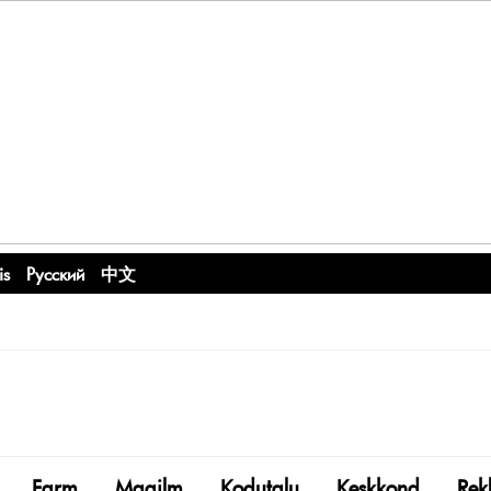
is
Русский
中文
Farm
Maailm
Kodutalu
Keskkond
Rek