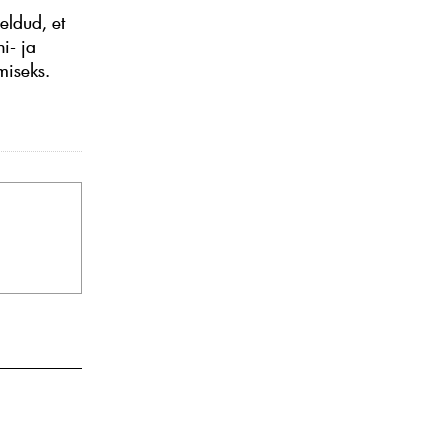
eldud, et
i- ja
miseks.