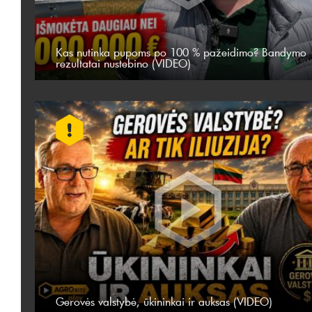
Kas nutinka pupoms po 100 % pažeidimo? Bandymo
rezultatai nustebino (VIDEO)
Gerovės valstybė, ūkininkai ir auksas (VIDEO)