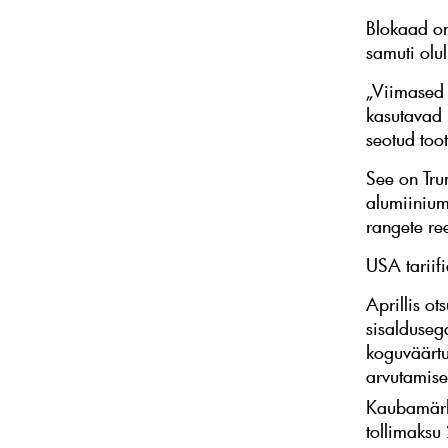
Blokaad on
samuti olul
„Viimased 
kasutavad
seotud toot
See on Tru
alumiiniumi
rangete re
USA tariifi
Aprillis o
sisalduseg
koguväärtus
arvutamise
Kaubamärki
tollimaksu 