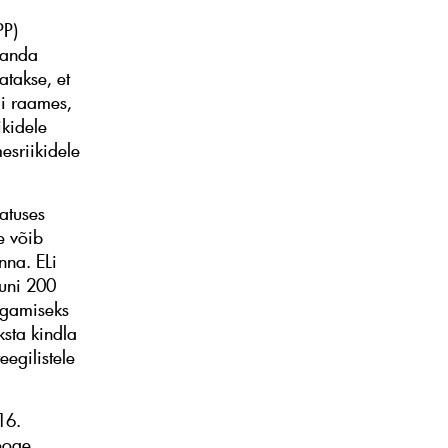
PP)
i anda
atakse, et
i raames,
ikidele
esriikidele
atuses
e võib
na. ELi
kuni 200
tagamiseks
sta kindla
eegilistele
16.
ooge.