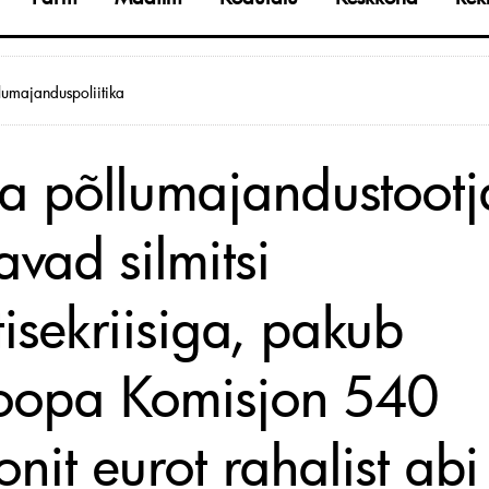
lumajanduspoliitika
a põllumajandustoot
avad silmitsi
tisekriisiga, pakub
oopa Komisjon 540
onit eurot rahalist abi