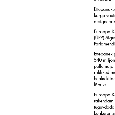
Ettepaneku
kõrge väet
assigneeri
Euroopa Ko
(ÜPP) õigu
Parlamendi
Ettepanek 
540 miljoni
põllumajan
riiklikud m
heaks kiid
lõpuks.
Euroopa Ko
rakendamis
tugevdada n
konkurents