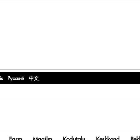
is
Русский
中文
Farm
Maailm
Kodutalu
Keskkond
Rek