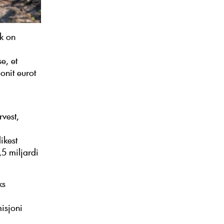
k on
e, et
onit eurot
rvest,
ikest
,5 miljardi
ks
isjoni