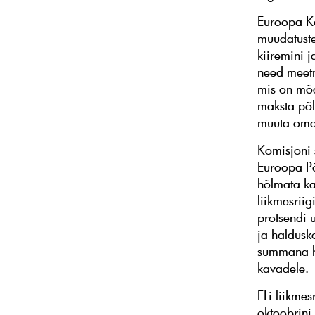
Euroopa Ko
muudatuste
kiiremini j
need meet
mis on mõe
maksta põl
muuta oma 
Komisjoni 
Euroopa Põ
hõlmata k
liikmesrii
protsendi 
ja haldusk
summana he
kavadele.
ELi liikme
oktoobrini