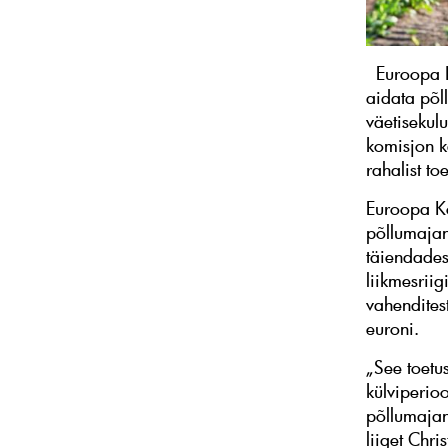
Euroopa Ko
aidata põll
väetisekul
komisjon k
rahalist t
Euroopa Ko
põllumajan
täiendades
liikmesrii
vahenditest
euroni.
„See toetu
külviperioo
põllumajan
liiget Chr