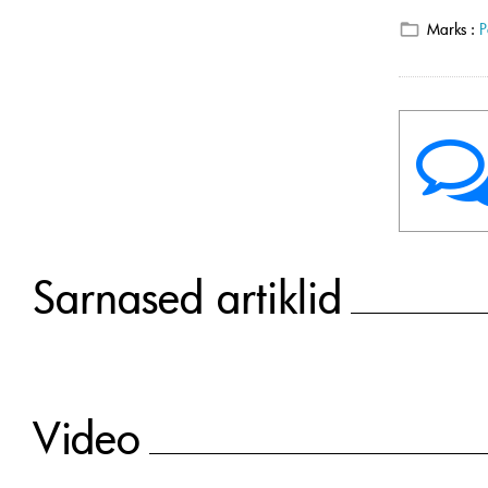
Marks :
P
Sarnased artiklid
Video