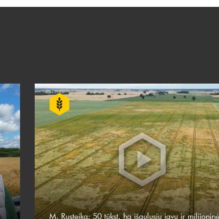
M. Rusteika: 50 tūkst. ha išgulusių javų ir milijonin