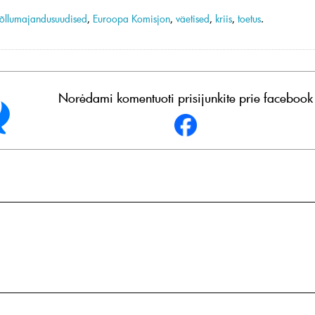
õllumajandusuudised
,
Euroopa Komisjon
,
väetised
,
kriis
,
toetus
.
Norėdami komentuoti prisijunkite prie facebook