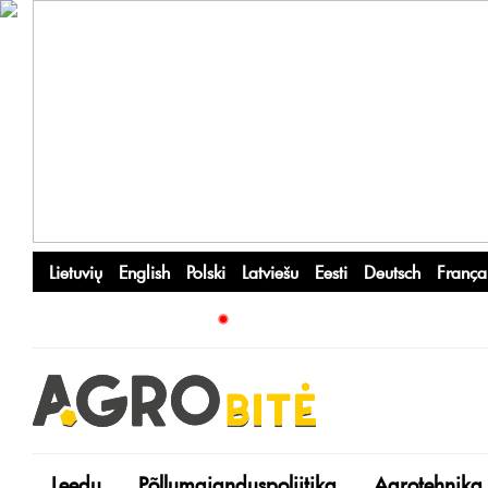
Lietuvių
English
Polski
Latviešu
Eesti
Deutsch
França
Leedu
Põllumajanduspoliitika
Agrotehnika