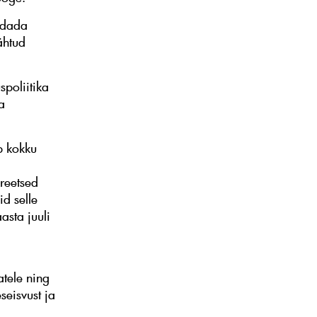
endada
ähtud
poliitika
a
b kokku
reetsed
id selle
asta juuli
atele ning
seisvust ja