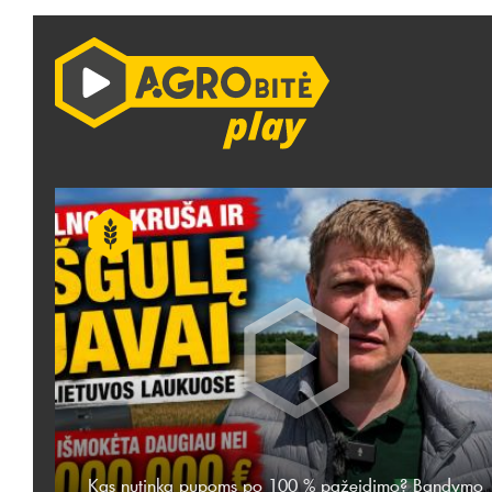
Kas nutinka pupoms po 100 % pažeidimo? Bandymo