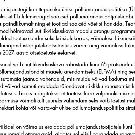
misjon tegi ka ettepaneku ühise põllumajanduspoliitika (Ü
ks, et ELi liikmesriigid saaksid põllumajandustootjatele ab
a paindlikumalt ning et tootjad saaksid väetisi hankida. Teat
med hõlmavad uut likviidsuskava maaelu arengu programm
ldud toetuse andmiseks kriisiolukorras, võimaluse liikmesri
lumajandustootjatele otsetoetusi varem ning võimaluse liikm
2027. aasta otsetoetuste eelarvet.
sõnul võib uut likviidsuskava rahastada kuni 65 protsendi ul
llumajandusfondist maaelu arendamiseks (ELFMA) ning se
asutamata jäänud vahendeid, mis muidu võivad kaduma min
gid võivad samuti eraldada täiendavat riiklikku rahastamist 
ulatuses. Lisaks märgitakse, et toetuse kiire väljamaksmise 
oormuse võimalikult suureks vähendamiseks võib toetust mak
ktari kohta või vastavalt ühise põllumajanduspoliitika strat
sriikidel on võimalus eraldada põllumajandustootjatele kuni 
 suuremaid ettemakseid, aidates sel viisil parandada rahav