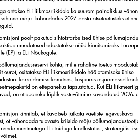
ga antakse ELi liikmesriikidele ka suurem paindlikkus väh
isehinna mõju, kohandades 2027. aasta otsetoetusteks etten
nguid.
misjoni poolt pakutud sihtotstarbelised ühise põllumajandus
saktide muudatused edastatakse nüüd kinnitamiseks Euroop
le (EP) ja ELi Nõukogule.
põllumajandusreservi kohta, mille rahaline toetus moodusta
t eurot, esitatakse ELi liikmesriikidele hääletamiseks ühise
dusturu korraldamise komitees, kusjuures asjaomased konk
eetmepaketid on ettepanekus täpsustatud. Kui ELi liikmesriig
avad, on ettepaneku lõplik vastuvõtmine kavandatud 2026. a
misjon kinnitab, et kavatseb jätkata väetiste tegevuskava
t, et vähendada tulevaste kriiside mõju põllumajandustootj
ende meetmetega ELi toiduga kindlustatust, strateegilist ise
ivõimet.