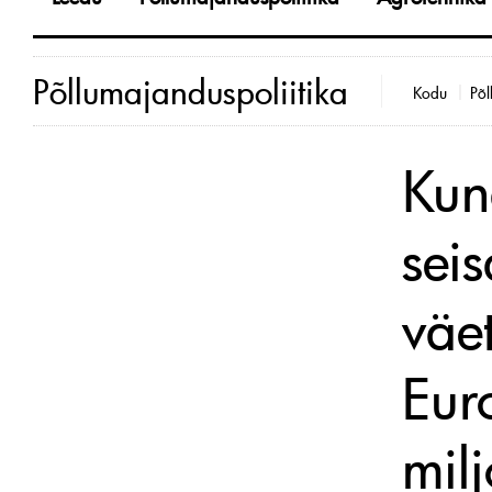
Põllumajanduspoliitika
Kodu
Põl
Kun
seis
väe
Eur
milj