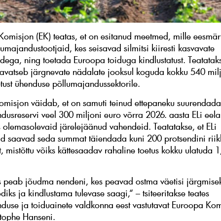
misjon (EK) teatas, et on esitanud meetmed, mille eesmär
umajandustootjaid, kes seisavad silmitsi kiiresti kasvavate
udega, ning toetada Euroopa toiduga kindlustatust. Teatataks
avatseb järgnevate nädalate jooksul koguda kokku 540 milj
oetust ühenduse põllumajandussektorile.
misjon väidab, et on samuti teinud ettepaneku suurendada
dusreservi veel 300 miljoni euro võrra 2026. aasta ELi eela
 olemasolevaid järelejäänud vahendeid. Teatatakse, et ELi
gid saavad seda summat täiendada kuni 200 protsendini riikl
, mistõttu võiks kättesaadav rahaline toetus kokku ulatuda 1
s peab jõudma nendeni, kes peavad ostma väetisi järgmise
diks ja kindlustama tulevase saagi,“ – tsiteeritakse teates
duse ja toiduainete valdkonna eest vastutavat Euroopa Kom
istophe Hanseni.