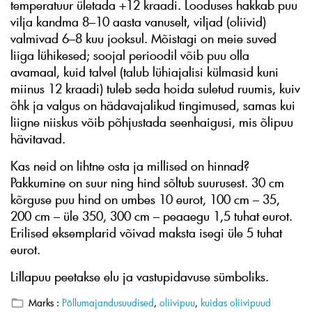
temperatuur ületada +12 kraadi. Looduses hakkab puu
vilja kandma 8–10 aasta vanuselt, viljad (oliivid)
valmivad 6–8 kuu jooksul. Mõistagi on meie suved
liiga lühikesed; soojal perioodil võib puu olla
avamaal, kuid talvel (talub lühiajalisi külmasid kuni
miinus 12 kraadi) tuleb seda hoida suletud ruumis, kuiv
õhk ja valgus on hädavajalikud tingimused, samas kui
liigne niiskus võib põhjustada seenhaigusi, mis õlipuu
hävitavad.
Kas neid on lihtne osta ja millised on hinnad?
Pakkumine on suur ning hind sõltub suurusest. 30 cm
kõrguse puu hind on umbes 10 eurot, 100 cm – 35,
200 cm – üle 350, 300 cm – peaaegu 1,5 tuhat eurot.
Erilised eksemplarid võivad maksta isegi üle 5 tuhat
eurot.
Lillapuu peetakse elu ja vastupidavuse sümboliks.
Marks :
Põllumajandusuudised
,
oliivipuu
,
kuidas oliivipuud