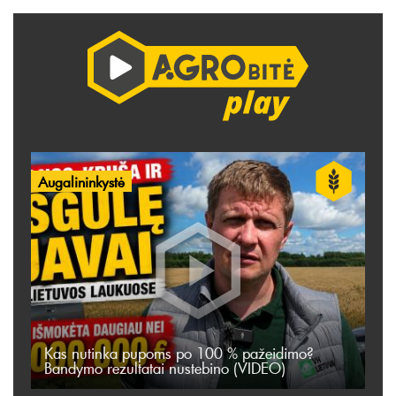
Augalininkystė
Kas nutinka pupoms po 100 % pažeidimo?
Bandymo rezultatai nustebino (VIDEO)