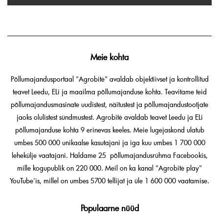
Meie kohta
Põllumajandusportaal "Agrobitė" avaldab objektiivset ja kontrollitud
teavet Leedu, ELi ja maailma põllumajanduse kohta. Teavitame teid
põllumajandusmasinate uudistest, näitustest ja põllumajandustootjate
jaoks olulistest sündmustest. Agrobitė avaldab teavet Leedu ja ELi
põllumajanduse kohta 9 erinevas keeles. Meie lugejaskond ulatub
umbes 500 000 unikaalse kasutajani ja iga kuu umbes 1 700 000
lehekülje vaatajani. Haldame 25 põllumajandusrühma Facebookis,
mille kogupublik on 220 000. Meil on ka kanal "Agrobitė play"
YouTube'is, millel on umbes 5700 tellijat ja üle 1 600 000 vaatamise.
Populaarne nüüd