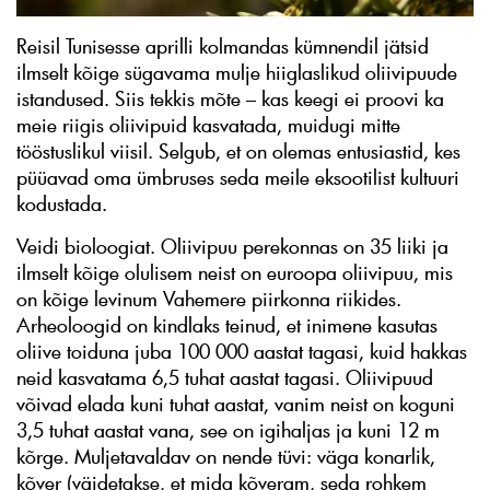
Reisil Tunisesse aprilli kolmandas kümnendil jätsid
ilmselt kõige sügavama mulje hiiglaslikud oliivipuude
istandused. Siis tekkis mõte – kas keegi ei proovi ka
meie riigis oliivipuid kasvatada, muidugi mitte
tööstuslikul viisil. Selgub, et on olemas entusiastid, kes
püüavad oma ümbruses seda meile eksootilist kultuuri
kodustada.
Veidi bioloogiat. Oliivipuu perekonnas on 35 liiki ja
ilmselt kõige olulisem neist on euroopa oliivipuu, mis
on kõige levinum Vahemere piirkonna riikides.
Arheoloogid on kindlaks teinud, et inimene kasutas
oliive toiduna juba 100 000 aastat tagasi, kuid hakkas
neid kasvatama 6,5 tuhat aastat tagasi. Oliivipuud
võivad elada kuni tuhat aastat, vanim neist on koguni
3,5 tuhat aastat vana, see on igihaljas ja kuni 12 m
kõrge. Muljetavaldav on nende tüvi: väga konarlik,
kõver (väidetakse, et mida kõveram, seda rohkem