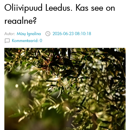
Oliivipuud Leedus. Kas see on
reaalne?
Autor:
Mūsų Ignalina
2026-06-23 08:10:18
Kommentaarid:
0