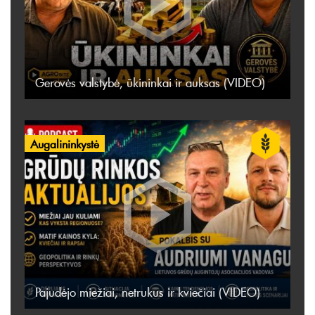
Gerovės valstybė, ūkininkai ir auksas (VIDEO)
Augalininkystė
Pajudėjo miežiai, netrukus ir kviečiai (VIDEO)