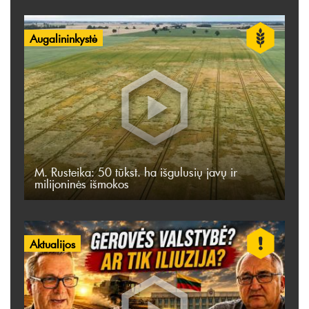
Augalininkystė
M. Rusteika: 50 tūkst. ha išgulusių javų ir
milijoninės išmokos
Aktualijos