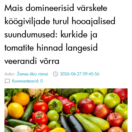
Mais domineerisid värskete
köögiviljade turul hooajalised
suundumused: kurkide ja
tomatite hinnad langesid
veerandi võrra
Autor:
Žemės ūkio rūmai
2026-06-27 09:45:56
Kommentaarid:
0