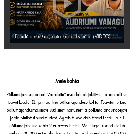
Pajudėjo miežiai, netrukus ir kviečiai (VIDEO)
Meie kohta
Põllumajandusportaal "Agrobitė" avaldab objektiivset ja kontrollitud
teavet Leedu, ELi ja maailma põllumajanduse kohta. Teavitame teid
põllumajandusmasinate uudistest, näitustest ja põllumajandustootjate
jaoks olulistest sündmustest. Agrobitė avaldab teavet Leedu ja ELi
põllumajanduse kohta 9 erinevas keeles. Meie lugejaskond ulatub
umbes 500 000 unikaalse kasutajani ja iga kuu umbes 1 700 000