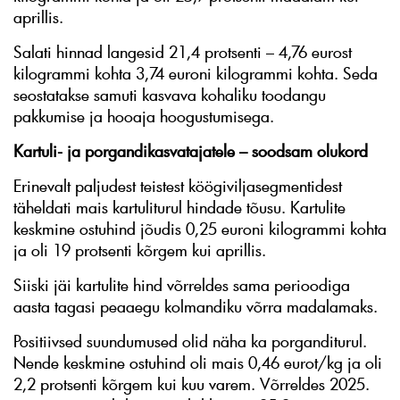
aprillis.
Salati hinnad langesid 21,4 protsenti – 4,76 eurost
kilogrammi kohta 3,74 euroni kilogrammi kohta. Seda
seostatakse samuti kasvava kohaliku toodangu
pakkumise ja hooaja hoogustumisega.
Kartuli- ja porgandikasvatajatele – soodsam olukord
Erinevalt paljudest teistest köögiviljasegmentidest
täheldati mais kartuliturul hindade tõusu. Kartulite
keskmine ostuhind jõudis 0,25 euroni kilogrammi kohta
ja oli 19 protsenti kõrgem kui aprillis.
Siiski jäi kartulite hind võrreldes sama perioodiga
aasta tagasi peaaegu kolmandiku võrra madalamaks.
Positiivsed suundumused olid näha ka porganditurul.
Nende keskmine ostuhind oli mais 0,46 eurot/kg ja oli
2,2 protsenti kõrgem kui kuu varem. Võrreldes 2025.