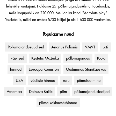
lehekülje vaatajani. Haldame 25 põllumajandusrühma Facebookis,
mille kogupublik on 220 000. Meil on ka kanal "Agrobitė play"
YouTube'is, millel on umbes 5700 tellijat ja üle 1 600 000 vaatamise.
Populaarne nüüd
Põllumajandusuudised
Andrius Palionis
VMVT
Läti
väetised
Kęstutis Mažeika
põllumajandus
Poola
hinnad
Euroopa Komisjon
Gediminas Stanišauskas
USA
väetiste hinnad
karu
piimatootmine
Venemaa
Dotnuva Baltic
piim
põllumajandustootjad
piima kokkuostuhinnad