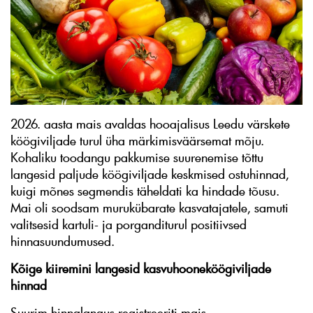
2026. aasta mais avaldas hooajalisus Leedu värskete
köögiviljade turul üha märkimisväärsemat mõju.
Kohaliku toodangu pakkumise suurenemise tõttu
langesid paljude köögiviljade keskmised ostuhinnad,
kuigi mõnes segmendis täheldati ka hindade tõusu.
Mai oli soodsam murukübarate kasvatajatele, samuti
valitsesid kartuli- ja porganditurul positiivsed
hinnasuundumused.
Kõige kiiremini langesid kasvuhooneköögiviljade
hinnad
Suurim hinnalangus registreeriti mais