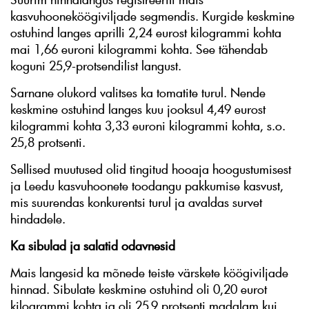
kasvuhooneköögiviljade segmendis. Kurgide keskmine
ostuhind langes aprilli 2,24 eurost kilogrammi kohta
mai 1,66 euroni kilogrammi kohta. See tähendab
koguni 25,9-protsendilist langust.
Sarnane olukord valitses ka tomatite turul. Nende
keskmine ostuhind langes kuu jooksul 4,49 eurost
kilogrammi kohta 3,33 euroni kilogrammi kohta, s.o.
25,8 protsenti.
Sellised muutused olid tingitud hooaja hoogustumisest
ja Leedu kasvuhoonete toodangu pakkumise kasvust,
mis suurendas konkurentsi turul ja avaldas survet
hindadele.
Ka sibulad ja salatid odavnesid
Mais langesid ka mõnede teiste värskete köögiviljade
hinnad. Sibulate keskmine ostuhind oli 0,20 eurot
kilogrammi kohta ja oli 25,9 protsenti madalam kui