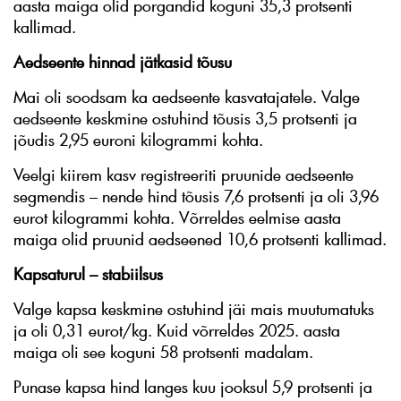
aasta maiga olid porgandid koguni 35,3 protsenti
kallimad.
Aedseente hinnad jätkasid tõusu
Mai oli soodsam ka aedseente kasvatajatele. Valge
aedseente keskmine ostuhind tõusis 3,5 protsenti ja
jõudis 2,95 euroni kilogrammi kohta.
Veelgi kiirem kasv registreeriti pruunide aedseente
segmendis – nende hind tõusis 7,6 protsenti ja oli 3,96
eurot kilogrammi kohta. Võrreldes eelmise aasta
maiga olid pruunid aedseened 10,6 protsenti kallimad.
Kapsaturul – stabiilsus
Valge kapsa keskmine ostuhind jäi mais muutumatuks
ja oli 0,31 eurot/kg. Kuid võrreldes 2025. aasta
maiga oli see koguni 58 protsenti madalam.
Punase kapsa hind langes kuu jooksul 5,9 protsenti ja