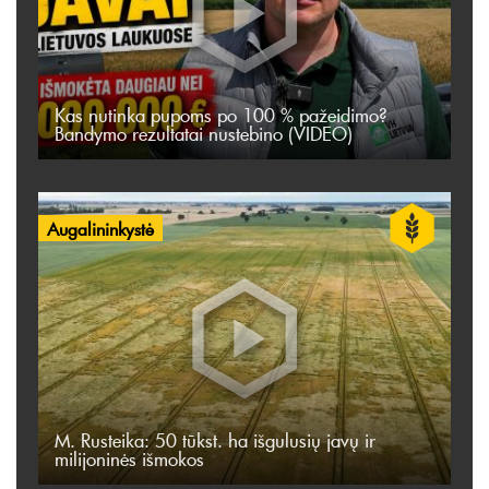
Kas nutinka pupoms po 100 % pažeidimo?
Bandymo rezultatai nustebino (VIDEO)
Augalininkystė
M. Rusteika: 50 tūkst. ha išgulusių javų ir
milijoninės išmokos