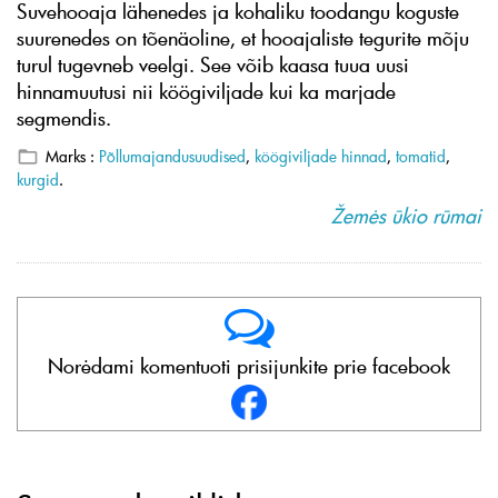
Suvehooaja lähenedes ja kohaliku toodangu koguste
suurenedes on tõenäoline, et hooajaliste tegurite mõju
turul tugevneb veelgi. See võib kaasa tuua uusi
hinnamuutusi nii köögiviljade kui ka marjade
segmendis.
Marks :
Põllumajandusuudised
,
köögiviljade hinnad
,
tomatid
,
kurgid
.
Žemės ūkio rūmai
Norėdami komentuoti prisijunkite prie facebook