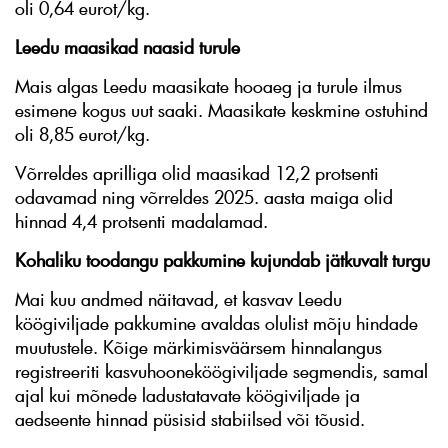
oli 0,64 eurot/kg.
Leedu maasikad naasid turule
Mais algas Leedu maasikate hooaeg ja turule ilmus
esimene kogus uut saaki. Maasikate keskmine ostuhind
oli 8,85 eurot/kg.
Võrreldes aprilliga olid maasikad 12,2 protsenti
odavamad ning võrreldes 2025. aasta maiga olid
hinnad 4,4 protsenti madalamad.
Kohaliku toodangu pakkumine kujundab jätkuvalt turgu
Mai kuu andmed näitavad, et kasvav Leedu
köögiviljade pakkumine avaldas olulist mõju hindade
muutustele. Kõige märkimisväärsem hinnalangus
registreeriti kasvuhooneköögiviljade segmendis, samal
ajal kui mõnede ladustatavate köögiviljade ja
aedseente hinnad püsisid stabiilsed või tõusid.