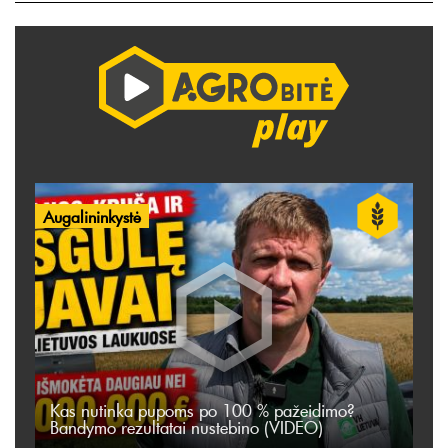
Augalininkystė
Kas nutinka pupoms po 100 % pažeidimo?
Bandymo rezultatai nustebino (VIDEO)