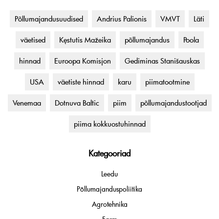
Põllumajandusuudised
Andrius Palionis
VMVT
Läti
väetised
Kęstutis Mažeika
põllumajandus
Poola
hinnad
Euroopa Komisjon
Gediminas Stanišauskas
USA
väetiste hinnad
karu
piimatootmine
Venemaa
Dotnuva Baltic
piim
põllumajandustootjad
piima kokkuostuhinnad
Kategooriad
Leedu
Põllumajanduspoliitika
Agrotehnika