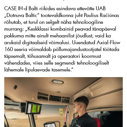
CASE IH-d Balti riikides esindava ettevõtte UAB
„Dotnuva Baltic“ tootevaldkonna juht Paulius Račiūnas
rõhutab, et turul on selgelt näha tehnoloogiline
murrang: „Keskklassi kombainid peavad tänapäeval
pakkuma mitte ainult mehaanilist jõudlust, vaid ka
arukaid digitaalseid võimalusi. Uuendatud Axial-Flow
160 seeria võimaldab põllumajandustootjatel töötada
täpsemalt, tõhusamalt ja operaatori koormust
vähendades, viies selle segmendi tehnoloogiliselt
lähemale lipulaevade tasemele.“