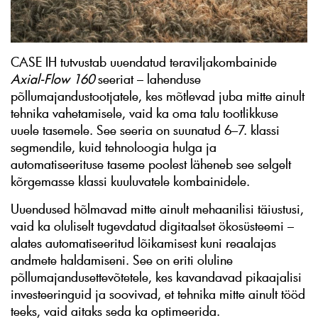
CASE IH tutvustab uuendatud teraviljakombainide
Axial-Flow 160
seeriat – lahenduse
põllumajandustootjatele, kes mõtlevad juba mitte ainult
tehnika vahetamisele, vaid ka oma talu tootlikkuse
uuele tasemele. See seeria on suunatud 6–7. klassi
segmendile, kuid tehnoloogia hulga ja
automatiseerituse taseme poolest läheneb see selgelt
kõrgemasse klassi kuuluvatele kombainidele.
Uuendused hõlmavad mitte ainult mehaanilisi täiustusi,
vaid ka oluliselt tugevdatud digitaalset ökosüsteemi –
alates automatiseeritud lõikamisest kuni reaalajas
andmete haldamiseni. See on eriti oluline
põllumajandusettevõtetele, kes kavandavad pikaajalisi
investeeringuid ja soovivad, et tehnika mitte ainult tööd
teeks, vaid aitaks seda ka optimeerida.