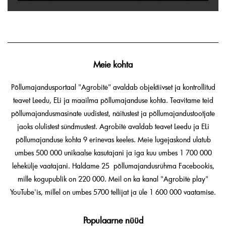
Meie kohta
Põllumajandusportaal "Agrobitė" avaldab objektiivset ja kontrollitud
teavet Leedu, ELi ja maailma põllumajanduse kohta. Teavitame teid
põllumajandusmasinate uudistest, näitustest ja põllumajandustootjate
jaoks olulistest sündmustest. Agrobitė avaldab teavet Leedu ja ELi
põllumajanduse kohta 9 erinevas keeles. Meie lugejaskond ulatub
umbes 500 000 unikaalse kasutajani ja iga kuu umbes 1 700 000
lehekülje vaatajani. Haldame 25 põllumajandusrühma Facebookis,
mille kogupublik on 220 000. Meil on ka kanal "Agrobitė play"
YouTube'is, millel on umbes 5700 tellijat ja üle 1 600 000 vaatamise.
Populaarne nüüd