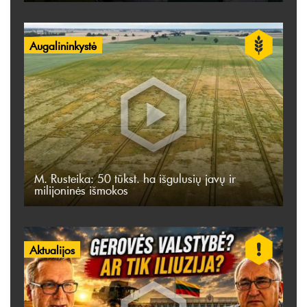
Augalininkystė
M. Rusteika: 50 tūkst. ha išgulusių javų ir
milijoninės išmokos
Aktualijos