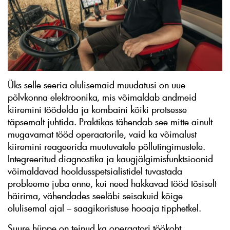
Üks selle seeria olulisemaid muudatusi on uue
põlvkonna elektroonika, mis võimaldab andmeid
kiiremini töödelda ja kombaini kõiki protsesse
täpsemalt juhtida. Praktikas tähendab see mitte ainult
mugavamat tööd operaatorile, vaid ka võimalust
kiiremini reageerida muutuvatele põllutingimustele.
Integreeritud diagnostika ja kaugjälgimisfunktsioonid
võimaldavad hooldusspetsialistidel tuvastada
probleeme juba enne, kui need hakkavad tööd tõsiselt
häirima, vähendades seeläbi seisakuid kõige
olulisemal ajal – saagikoristuse hooaja tipphetkel.
Suure hüppe on teinud ka operaatori töökoht.