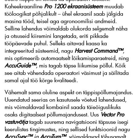
Kaheekraaniline
Pro 1200 ekraanisüsteem
muudab
tööloogikat põhjalikult – ühel ekraanil saab jälgida
masina tööd, teisel aga agronoomilisi andmeid.
Selline lahendus võimaldab olukorda selgemalt näha
ja otsuseid kiiremini langetada, eriti pikkade
tööpäevade puhul. Selleks aitavad kaasa ka
integreeritud süsteemid, nagu
Harvest Command™
,
mis optimeerib automaatselt lõikamisparaetreid, ning
AccuGuide™
, mis tagab täpse liikumise põllul. Kõik
see aitab vähendada operaatori väsimust ja säilitada
samal ajal töö kõrge kvaliteedi.
Vähemalt sama oluline aspekt on täppispõllumajandus.
Uuendatud seerias on kasutusele võetud lahendused,
mis võimaldavad kombainil saada täieõiguslikuks
osaks digitaalsest põllumajandusest. Uus
Vector Pro
vastuvõtja
tagab suurema navigatsiooni täpsuse isegi
keerulistes tingimustes, ning sellised funktsioonid nagu
AccuSync™
ja
AccuTurn™
, võimaldavad tõhusamalt