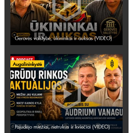
Gerovės valstybė, ūkininkai ir auksas (VIDEO)
Augalininkystė
Pajudėjo miežiai, netrukus ir kviečiai (VIDEO)