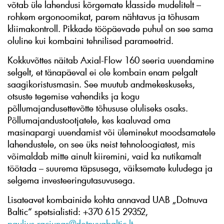
võtab üle lahendusi kõrgemate klasside mudelitelt –
rohkem ergonoomikat, parem nähtavus ja tõhusam
kliimakontroll. Pikkade tööpäevade puhul on see sama
oluline kui kombaini tehnilised parameetrid.
Kokkuvõttes näitab Axial-Flow 160 seeria uuendamine
selgelt, et tänapäeval ei ole kombain enam pelgalt
saagikoristusmasin. See muutub andmekeskuseks,
otsuste tegemise vahendiks ja kogu
põllumajandusettevõtte tõhususe oluliseks osaks.
Põllumajandustootjatele, kes kaaluvad oma
masinapargi uuendamist või üleminekut moodsamatele
lahendustele, on see üks neist tehnoloogiatest, mis
võimaldab mitte ainult kiiremini, vaid ka nutikamalt
töötada – suurema täpsusega, väiksemate kuludega ja
selgema investeeringutasuvusega.
Lisateavet kombainide kohta annavad UAB „Dotnuva
Baltic“ spetsialistid: +370 615 29352,
paulius.raciunas@dotnuvabaltic.lt
.