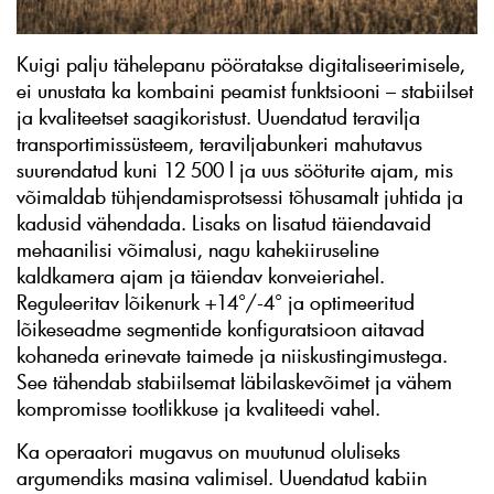
Kuigi palju tähelepanu pööratakse digitaliseerimisele,
ei unustata ka kombaini peamist funktsiooni – stabiilset
ja kvaliteetset saagikoristust. Uuendatud teravilja
transportimissüsteem, teraviljabunkeri mahutavus
suurendatud kuni 12 500 l ja uus sööturite ajam, mis
võimaldab tühjendamisprotsessi tõhusamalt juhtida ja
kadusid vähendada. Lisaks on lisatud täiendavaid
mehaanilisi võimalusi, nagu kahekiiruseline
kaldkamera ajam ja täiendav konveieriahel.
Reguleeritav lõikenurk +14°/-4° ja optimeeritud
lõikeseadme segmentide konfiguratsioon aitavad
kohaneda erinevate taimede ja niiskustingimustega.
See tähendab stabiilsemat läbilaskevõimet ja vähem
kompromisse tootlikkuse ja kvaliteedi vahel.
Ka operaatori mugavus on muutunud oluliseks
argumendiks masina valimisel. Uuendatud kabiin