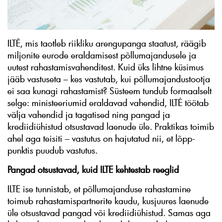
ILTĖ, mis taotleb riikliku arengupanga staatust, räägib
miljonite eurode eraldamisest põllumajandusele ja
uutest rahastamisvahenditest. Kuid üks lihtne küsimus
jääb vastuseta – kes vastutab, kui põllumajandustootja
ei saa kunagi rahastamist? Süsteem tundub formaalselt
selge: ministeeriumid eraldavad vahendid, ILTĖ töötab
välja vahendid ja tagatised ning pangad ja
krediidiühistud otsustavad laenude üle. Praktikas toimib
ahel aga teisiti – vastutus on hajutatud nii, et lõpp-
punktis puudub vastutus.
Pangad otsustavad, kuid ILTE kehtestab reeglid
ILTE ise tunnistab, et põllumajanduse rahastamine
toimub rahastamispartnerite kaudu, kusjuures laenude
üle otsustavad pangad või krediidiühistud. Samas aga