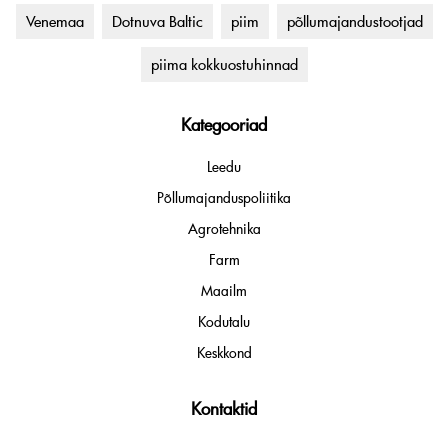
Venemaa
Dotnuva Baltic
piim
põllumajandustootjad
piima kokkuostuhinnad
Kategooriad
Leedu
Põllumajanduspoliitika
Agrotehnika
Farm
Maailm
Kodutalu
Keskkond
Kontaktid