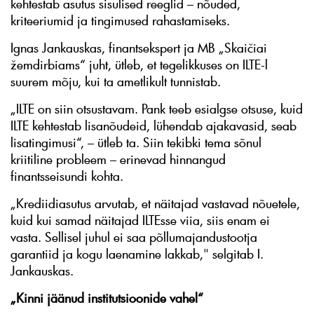
kehtestab asutus sisulised reeglid – nõuded,
kriteeriumid ja tingimused rahastamiseks.
Ignas Jankauskas, finantsekspert ja MB „Skaičiai
žemdirbiams“ juht, ütleb, et tegelikkuses on ILTE-l
suurem mõju, kui ta ametlikult tunnistab.
„ILTE on siin otsustavam. Pank teeb esialgse otsuse, kuid
ILTE kehtestab lisanõudeid, lühendab ajakavasid, seab
lisatingimusi“, – ütleb ta. Siin tekibki tema sõnul
kriitiline probleem – erinevad hinnangud
finantsseisundi kohta.
„Krediidiasutus arvutab, et näitajad vastavad nõuetele,
kuid kui samad näitajad ILTEsse viia, siis enam ei
vasta. Sellisel juhul ei saa põllumajandustootja
garantiid ja kogu laenamine lakkab," selgitab I.
Jankauskas.
„Kinni jäänud institutsioonide vahel“