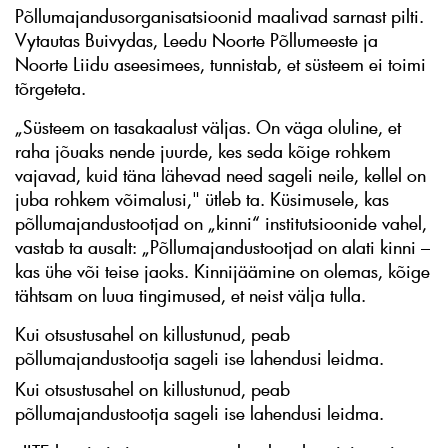
Põllumajandusorganisatsioonid maalivad sarnast pilti.
Vytautas Buivydas, Leedu Noorte Põllumeeste ja
Noorte Liidu aseesimees, tunnistab, et süsteem ei toimi
tõrgeteta.
„Süsteem on tasakaalust väljas. On väga oluline, et
raha jõuaks nende juurde, kes seda kõige rohkem
vajavad, kuid täna lähevad need sageli neile, kellel on
juba rohkem võimalusi," ütleb ta. Küsimusele, kas
põllumajandustootjad on „kinni“ institutsioonide vahel,
vastab ta ausalt: „Põllumajandustootjad on alati kinni –
kas ühe või teise jaoks. Kinnijäämine on olemas, kõige
tähtsam on luua tingimused, et neist välja tulla.
Kui otsustusahel on killustunud, peab
põllumajandustootja sageli ise lahendusi leidma.
Kui otsustusahel on killustunud, peab
põllumajandustootja sageli ise lahendusi leidma.