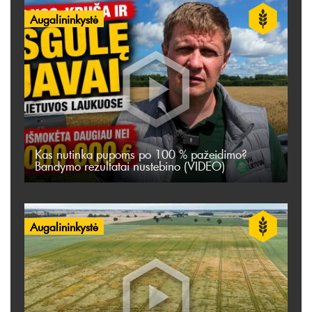
Augalininkystė
Kas nutinka pupoms po 100 % pažeidimo?
Bandymo rezultatai nustebino (VIDEO)
Augalininkystė