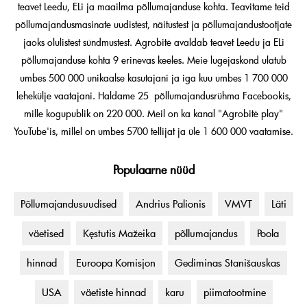
teavet Leedu, ELi ja maailma põllumajanduse kohta. Teavitame teid
põllumajandusmasinate uudistest, näitustest ja põllumajandustootjate
jaoks olulistest sündmustest. Agrobitė avaldab teavet Leedu ja ELi
põllumajanduse kohta 9 erinevas keeles. Meie lugejaskond ulatub
umbes 500 000 unikaalse kasutajani ja iga kuu umbes 1 700 000
lehekülje vaatajani. Haldame 25 põllumajandusrühma Facebookis,
mille kogupublik on 220 000. Meil on ka kanal "Agrobitė play"
YouTube'is, millel on umbes 5700 tellijat ja üle 1 600 000 vaatamise.
Populaarne nüüd
Põllumajandusuudised
Andrius Palionis
VMVT
Läti
väetised
Kęstutis Mažeika
põllumajandus
Poola
hinnad
Euroopa Komisjon
Gediminas Stanišauskas
USA
väetiste hinnad
karu
piimatootmine