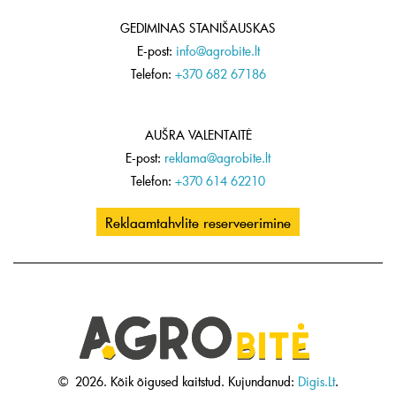
GEDIMINAS STANIŠAUSKAS
E-post:
info@agrobite.lt
Telefon:
+370 682 67186
AUŠRA VALENTAITĖ
E-post:
reklama@agrobite.lt
Telefon:
+370 614 62210
Reklaamtahvlite reserveerimine
©
2026.
Kõik õigused kaitstud.
Kujundanud:
Digis.Lt
.