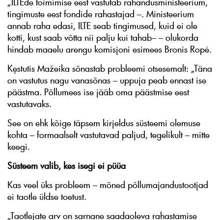
„ILTEde toimimise eest vastutab rahandusministeerium,
tingimuste eest fondide rahastajad –. Ministeerium
annab raha edasi, ILTE seab tingimused, kuid ei ole
kotti, kust saab võtta nii palju kui tahab– – olukorda
hindab maaelu arengu komisjoni esimees Bronis Ropė.
Kęstutis Mažeika sõnastab probleemi otsesemalt: „Täna
on vastutus nagu vanasõnas – uppuja peab ennast ise
päästma. Põllumees ise jääb oma päästmise eest
vastutavaks.
See on ehk kõige täpsem kirjeldus süsteemi olemuse
kohta – formaalselt vastutavad paljud, tegelikult – mitte
keegi.
Süsteem valib, kes isegi ei püüa
Kas veel üks probleem – mõned põllumajandustootjad
ei taotle üldse toetust.
„Taotlejate arv on sarnane saadaoleva rahastamise