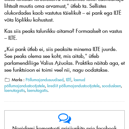
lihtsalt muutis oma arvamust," ütleb ta. Sellistes
olukordades kaob vastutus täielikult – ei pank ega ILTĖ
võta lõplikku kohustust.
Kas siis peaks talunikku aitama? Formaalselt on vastus
– ILTE.
„Kui pank ütleb ei, siis peaksite minema ILTE juurde.
See peaks olema see koht, mis aitab," ütleb
parlamendiliige Valius Ąžuolas. Praktika näitab aga, et
see funktsioon ei toimi veel nii, nagu oodatakse.
Marks :
Põllumajandusuudised
,
ILTĖ
,
laenud
põllumajandustootjatele
,
krediit põllumajandustootjatele
,
sooduslaen
,
laenutagatis
,
laenutagatis
.
Norėdami komentuoti prisijunkite prie facebook