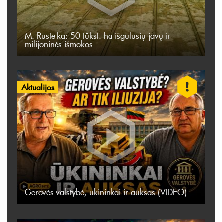
M. Rusteika: 50 tūkst. ha išgulusių javų ir
milijoninės išmokos
Aktualijos
Gerovės valstybė, ūkininkai ir auksas (VIDEO)