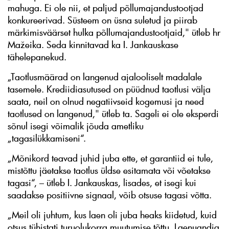
mahuga. Ei ole nii, et paljud põllumajandustootjad
konkureerivad. Süsteem on üsna suletud ja piirab
märkimisväärset hulka põllumajandustootjaid," ütleb hr
Mažeika. Seda kinnitavad ka I. Jankauskase
tähelepanekud.
„Taotlusmäärad on langenud ajalooliselt madalale
tasemele. Krediidiasutused on püüdnud taotlusi välja
saata, neil on olnud negatiivseid kogemusi ja need
taotlused on langenud," ütleb ta. Sageli ei ole eksperdi
sõnul isegi võimalik jõuda ametliku
„tagasilükkamiseni“.
„Mõnikord teavad juhid juba ette, et garantiid ei tule,
mistõttu jäetakse taotlus üldse esitamata või võetakse
tagasi“, – ütleb I. Jankauskas, lisades, et isegi kui
saadakse positiivne signaal, võib otsuse tagasi võtta.
„Meil oli juhtum, kus laen oli juba heaks kiidetud, kuid
otsus tühistati turuolukorra muutumise tõttu. Laenuandja