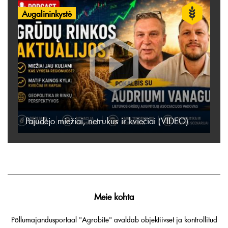
Augalininkystė
Pajudėjo miežiai, netrukus ir kviečiai (VIDEO)
Meie kohta
Põllumajandusportaal "Agrobitė" avaldab objektiivset ja kontrollitud