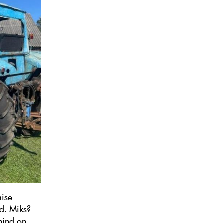
mise
id. Miks?
hind on