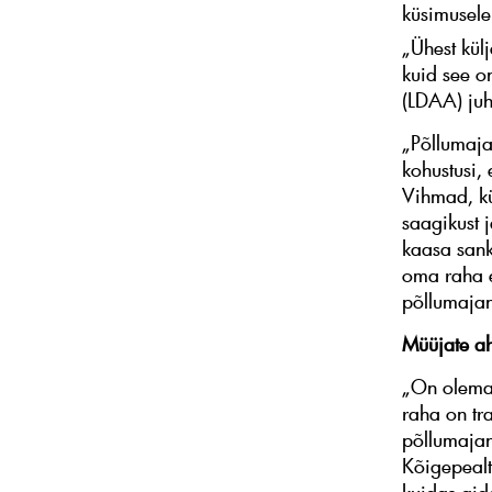
küsimusele
„Ühest külj
kuid see on
(LDAA) juh
„Põllumaja
kohustusi, 
Vihmad, kü
saagikust 
kaasa sank
oma raha e
põllumajand
Müüjate a
„On olemas
raha on tr
põllumajan
Kõigepealt