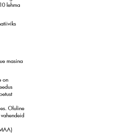
 10 lehma
atiiviks
 uue masina
e on
Leedus
oetust
es. Oluline
i vahendeid
 (MAA)