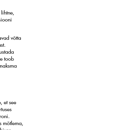
lihtne,
siooni
avad võtta
st.
ustada
ne toob
b maksma
 et see
rtuses
roni.
is mõtlema,