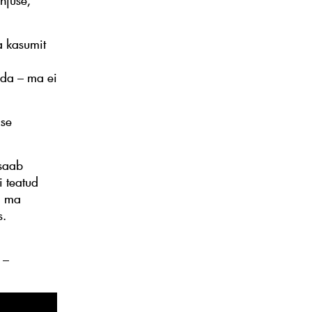
hjuse,
a kasumit
lda – ma ei
ise
 saab
i teatud
a ma
s.
 –