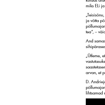
kuidas aid
miks ELi ja
„Teisisõnu
ja võtta p
põllumajan
tea“, – väi
And samas 
sihipärases
„Ütleme, e
vastutasuk
saastetase
arvan, et 
D. Andriej
põllumajan
lihtsamad 