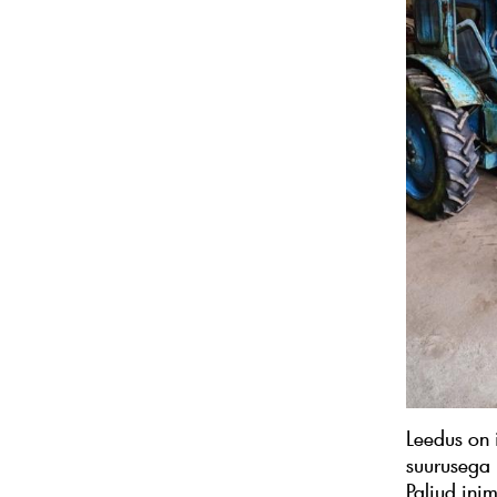
Leedus on 
suurusega 
Paljud ini