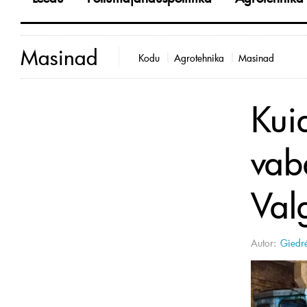
Masinad
Kodu
Agrotehnika
Masinad
Kui
vab
Valg
Autor:
Giedrė