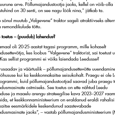
uurune arve. Põllumajandustootja jaoks, kellel on võib-olla
stuhind on 30 senti, on see nagu löök nina," jätkab ta.
e sõnul muutub „Valgevene“ traktor sageli atraktiivseks altern
a remondikulude tõttu.
 toetus – (puudub) lahendus?
aal oli 20-25 aastat tagasi programm, mille kohaselt
dusettevõtja, kes loobus "Valgevene" traktorist, sai toetust
 Kas sellist programmi ei võiks laiendada Leedusse?
rusaadav ja väärtuslik – põllumajandusettevõtte uuendamin
 tõhususe kui ka keskkonnakaitse seisukohalt. Praegu ei ole 
iprogrammi, kuid põllumajandustootjad saavad juba praegu t
dusmasinate ostmiseks. See toetus on ette nähtud Leedu
duse ja maaelu arengu strateegilise kava 2023–2027 raam
ida, et keskkonnaministeerium on eraldanud eraldi rahalis
kaitse eesmärkidele keskendunud saastevabade
dusmasinate jaoks“, – vastab põllumajandusministeerium