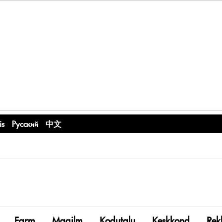
is
Русский
中文
Farm
Maailm
Kodutalu
Keskkond
Rek