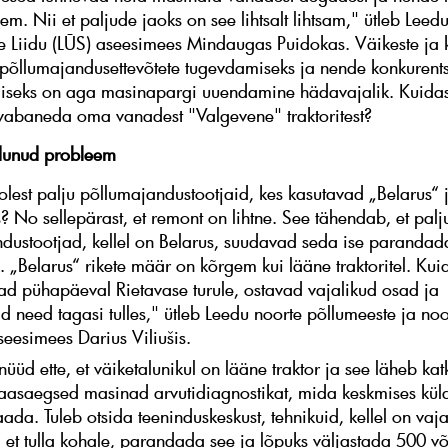
m. Nii et paljude jaoks on see lihtsalt lihtsam," ütleb Leed
e Liidu (LŪS) aseesimees Mindaugas Puidokas. Väikeste ja 
põllumajandusettevõtete tugevdamiseks ja nende konkurent
iseks on aga masinapargi uuendamine hädavajalik. Kuida
 vabaneda oma vanadest "Valgevene" traktoritest?
rdunud probleem
lest palju põllumajandustootjaid, kes kasutavad „Belarus“ 
? No sellepärast, et remont on lihtne. See tähendab, et palj
dustootjad, kellel on Belarus, suudavad seda ise parandada
. „Belarus“ rikete määr on kõrgem kui lääne traktoritel. Kui
vad pühapäeval Rietavase turule, ostavad vajalikud osad ja
 need tagasi tulles," ütleb Leedu noorte põllumeeste ja noor
seesimees Darius Viliušis.
üüd ette, et väiketalunikul on lääne traktor ja see läheb kat
asaegsed masinad arvutidiagnostikat, mida keskmises küla
ada. Tuleb otsida teeninduskeskust, tehnikuid, kellel on vaj
 et tulla kohale, parandada see ja lõpuks väljastada 500 võ