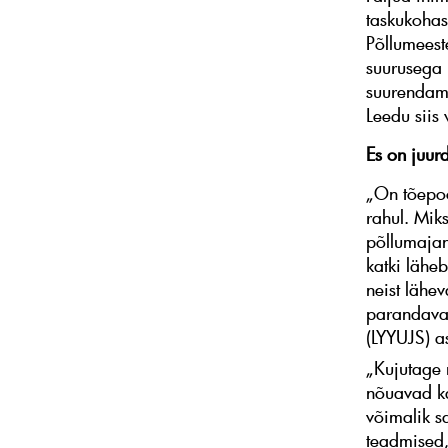
taskukohase
Põllumeest
suurusega 
suurendam
Leedu siis
Es on juu
„On tõepoo
rahul. Miks
põllumajan
katki läheb
neist lähe
parandavad
(LYYUJS) a
„Kujutage n
nõuavad ka
võimalik sa
teadmised,