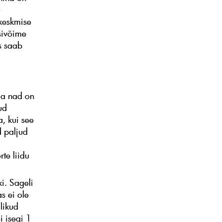
u
keskmise
sivõime
s saab
ja nad on
ud
, kui see
d paljud
te liidu
ki. Sageli
s ei ole
alikud
i isegi 1