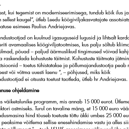
.
est, kui tegemist on moderniseerimisega, tundub kõik ilus ja 
 sellest kaugel“, ütleb Leedu köögiviljakasvatajate assotsiat
atuse esimees Paulius Andriejavas.
ndustootjad on kuulnud igasuguseid lugusid ja lihtsalt kard
eriti avamaalises köögiviljatootmises, kus palju sõltub kliima
lmad, põuad – paljud äärmuslikud tingimused võivad kahj
ja raskendada kohustuste täitmist. Kohustuste täitmata jätmi
tsioonid – toetus tühistatakse ja põllumajandustootja pea
est või võtma uuesti laenu “, – põhjused, miks kõik
ustootjad ei otsusta toetust taotleda, ütleb hr Andriejavas.
hnuse ohjeldamine
 väiketalunike programm, mis annab 15 000 eurot. Ütleme,
aktori ostmiseks. Turul on tavaline mäng, et 15 000 euro vää
dusmasina hind tõuseb toetuste tõttu äkki umbes 25 000 eu
 peaksime võitlema sellise enesehindamise vastu ja alles si