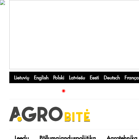
Lietuvių
English
Polski
Latviešu
Eesti
Deutsch
França
Leedu
Põllumajanduspoliitika
Agrotehnika