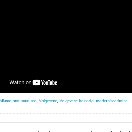
õllumajandusuudised
,
Valgevene
,
Valgevene traktorid
,
moderniseerimine
.