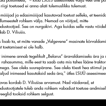
ata põllumeest," – toob LSUJS aseesimees välja veel ühe põ
 riigi toetused ei anna alati tulemuslikku tulemust.
, müüjad ja edasimüüjad kasutavad toetust selleks, et teenid
õllumeestelt rohkem välja. Nemad on võitjad, mitte
dustootjad. See on nurgakivi. Aga kuidas selle vastu võide
dab D. Viliušis.
lisab ta, et mõte vanade „Valgevene“ masinate kõrvaldam
t toetamisest ei ole halb.
t inimene annab tegelikult „Belarus“ äravaldamiseks ära ja
s rahasumma, mille eest ta saab osta mis tahes lääne traktor
mega. See oleks suurepärane. See oleks tõesti hea stiimul j
paljud inimesed kasutaksid seda ära," ütles LSUÜ aseesimee
avas kordab D. Viliušise arvamust. Nad väidavad, et
dustootjatele tuleb anda rohkem vabadust toetuse andmisel
reeglid tooksid rohkem selgust.