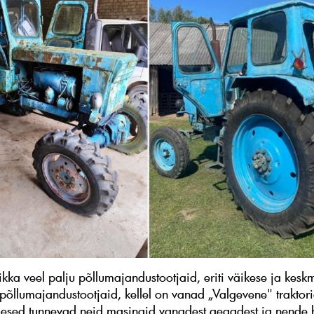
ikka veel palju põllumajandustootjaid, eriti väikese ja kesk
põllumajandustootjaid, kellel on vanad „Valgevene" traktor
mesed tunnevad neid masinaid vanadest aegadest ja nende 