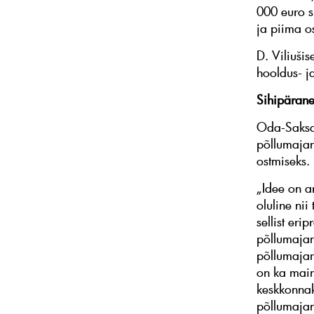
000 euro s
ja piima o
D. Viliušis
hooldus- j
Sihipärane
Oda-Saksam
põllumajan
ostmiseks.
„Idee on a
oluline nii
sellist er
põllumajan
põllumajan
on ka main
keskkonna
põllumajan