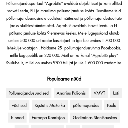
Põllumajandusportaal "Agrobitė" avaldab objektiivset ja kontrollitud
teavet Leedu, ELi ja maailma põllumajanduse kohta. Teavitame teid
põllumajandusmasinate uudistest, näitustest ja põllumajandustootjate
jaoks olulistest sündmustest. Agrobitė avaldab teavet Leedu ja ELi
põllumajanduse kohta 9 erinevas keeles. Meie lugejaskond ulatub
umbes 500 000 unikaalse kasutajani ja iga kuu umbes 1 700 000
lehekülje vaatajani. Haldame 25 põllumajandusrühma Facebookis,
mille kogupublik on 220 000. Meil on ka kanal "Agrobitė play"
YouTube'is, millel on umbes 5700 tellijat ja üle 1 600 000 vaatamise.
Populaarne nüüd
Põllumajandusuudised
Andrius Palionis
VMVT
Läti
väetised
Kęstutis Mažeika
põllumajandus
Poola
hinnad
Euroopa Komisjon
Gediminas Stanišauskas