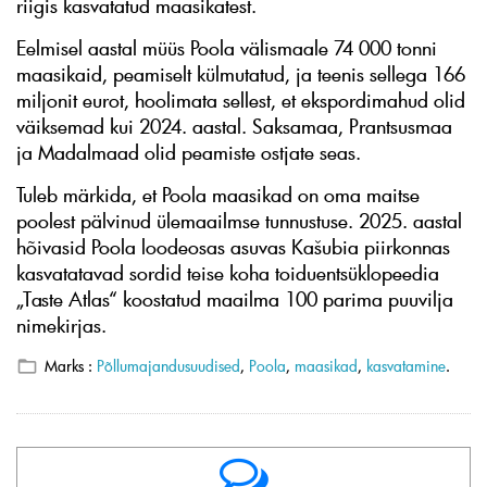
riigis kasvatatud maasikatest.
Eelmisel aastal müüs Poola välismaale 74 000 tonni
maasikaid, peamiselt külmutatud, ja teenis sellega 166
miljonit eurot, hoolimata sellest, et ekspordimahud olid
väiksemad kui 2024. aastal. Saksamaa, Prantsusmaa
ja Madalmaad olid peamiste ostjate seas.
Tuleb märkida, et Poola maasikad on oma maitse
poolest pälvinud ülemaailmse tunnustuse. 2025. aastal
hõivasid Poola loodeosas asuvas Kašubia piirkonnas
kasvatatavad sordid teise koha toiduentsüklopeedia
„Taste Atlas“ koostatud maailma 100 parima puuvilja
nimekirjas.
Marks :
Põllumajandusuudised
,
Poola
,
maasikad
,
kasvatamine
.