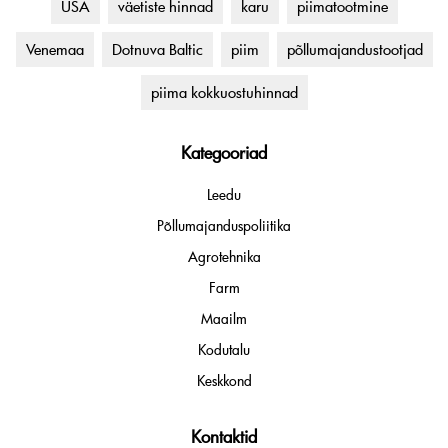
USA
väetiste hinnad
karu
piimatootmine
Venemaa
Dotnuva Baltic
piim
põllumajandustootjad
piima kokkuostuhinnad
Kategooriad
Leedu
Põllumajanduspoliitika
Agrotehnika
Farm
Maailm
Kodutalu
Keskkond
Kontaktid