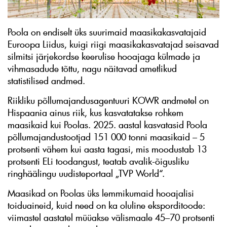
Poola on endiselt üks suurimaid maasikakasvatajaid
Euroopa Liidus, kuigi riigi maasikakasvatajad seisavad
silmitsi järjekordse keerulise hooajaga külmade ja
vihmasadude tõttu, nagu näitavad ametlikud
statistilised andmed.
Riikliku põllumajandusagentuuri KOWR andmetel on
Hispaania ainus riik, kus kasvatatakse rohkem
maasikaid kui Poolas. 2025. aastal kasvatasid Poola
põllumajandustootjad 151 000 tonni maasikaid – 5
protsenti vähem kui aasta tagasi, mis moodustab 13
protsenti ELi toodangust, teatab avalik-õigusliku
ringhäälingu uudisteportaal „TVP World“.
Maasikad on Poolas üks lemmikumaid hooajalisi
toiduaineid, kuid need on ka oluline eksporditoode:
viimastel aastatel müüakse välismaale 45–70 protsenti