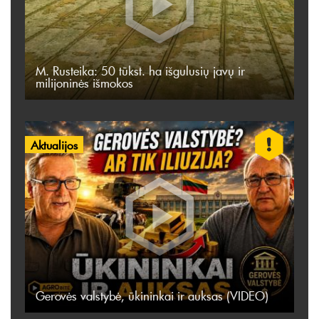
M. Rusteika: 50 tūkst. ha išgulusių javų ir
milijoninės išmokos
Aktualijos
Gerovės valstybė, ūkininkai ir auksas (VIDEO)