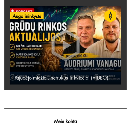
Augalininkystė
Pajudėjo miežiai, netrukus ir kviečiai (VIDEO)
Meie kohta