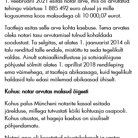
1. veebruaril 2021 esitas notar arve, mis oli arvutatud
tehingu väärtuse 1 885 492 euro alusel ja mille
kogusumma koos maksudega oli 10 000,07 eurot.
Taotleja esitas selle arve kohta kaebuse. Tema arvates
oleks notari tasu arvutamisel tulnud kohaldada
soodustust. Ta selgitas, et alates 1. jaanuarist 2014 oli
talu renditud talle endale, mistõttu ta seda tegelikult
valdas. Ainult sotsiaalkindlustuse ja sotsiaalõiguse
põhjustel sõlmiti alates 1. aprillist 2018 rendileping
ema väimehega, st taotleja abikaasaga, kuid tegelikult
haldasid talu edasi mõlemad abikaasad ühiselt.
Kohus: notar arvutas maksud õigesti
Kohus palus Müncheni notarite kassal esitada
järelduse, millega tutvustati kõiki kohtuasja osapooli.
Kohus otsustas, et hageja kaebus on sisuliselt
põhjendamatu.
Notari arve oli koostatud nõuetekohaselt ja vastas