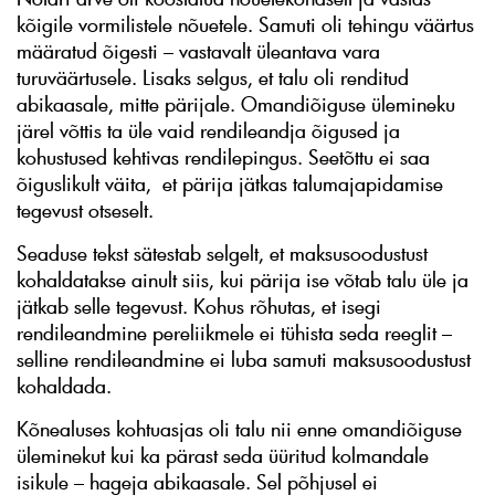
kõigile vormilistele nõuetele. Samuti oli tehingu väärtus
määratud õigesti – vastavalt üleantava vara
turuväärtusele. Lisaks selgus, et talu oli renditud
abikaasale, mitte pärijale. Omandiõiguse ülemineku
järel võttis ta üle vaid rendileandja õigused ja
kohustused kehtivas rendilepingus. Seetõttu ei saa
õiguslikult väita, et pärija jätkas talumajapidamise
tegevust otseselt.
Seaduse tekst sätestab selgelt, et maksusoodustust
kohaldatakse ainult siis, kui pärija ise võtab talu üle ja
jätkab selle tegevust. Kohus rõhutas, et isegi
rendileandmine pereliikmele ei tühista seda reeglit –
selline rendileandmine ei luba samuti maksusoodustust
kohaldada.
Kõnealuses kohtuasjas oli talu nii enne omandiõiguse
üleminekut kui ka pärast seda üüritud kolmandale
isikule – hageja abikaasale. Sel põhjusel ei