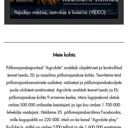
Pajudėjo miežiai, netrukus ir kviečiai (VIDEO)
Meie kohta
Põllumajandusportaal "Agrobitė" avaldab objektiivset ja kontrollitud
teavet Leedu, ELi ja maailma põllumajanduse kohta. Teavitame teid
põllumajandusmasinate uudistest, näitustest ja põllumajandustootjate
jaoks olulistest sündmustest. Agrobitė avaldab teavet Leedu ja ELi
põllumajanduse kohta 9 erinevas keeles. Meie lugejaskond ulatub
umbes 500 000 unikaalse kasutajani ja iga kuu umbes 1 700 000
lehekülje vaatajani. Haldame 25 põllumajandusrühma Facebookis,
mille kogupublik on 220 000. Meil on ka kanal "Agrobitė play"
YouTube'is, millel on umbes 5700 tellijat ja üle 1 600 000 vaatamise.