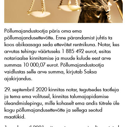
Põllumajandustootja päris oma ema
põllumajandusettevõtte. Enne pärandamist juhtis ta
koos abikaasaga seda ettevõtet rentnikuna. Notar, kes
arvutas tehingu väärtuseks 1 885 492 eurot, esitas
notariaalse kinnitamise ja muude kulude eest arve
summas 10 000,07 eurot. Põllumajandustootja
vaidlustas selle arve summa, kirjutab Saksa
ajakirjandus.
29. septembril 2020 kinnitas notar, tegutsedes taotleja
ja tema ema volitusel, kinnitas talumajapidamise
üleandmislepingu, mille kohaselt ema andis tütrele üle
kogu põllumajandusettevõtte ja sellega seotud
maatükid.