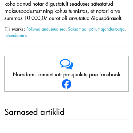
kohaldanud notar õigustatult seaduses sätestatud
maksusoodustust ning kohus tunnistas, et notari arve
summas 10 000,07 eurot oli arvutatud õiguspäraselt.
Marks :
Põllumajandusuudised
,
Saksamaa
,
põllumajandustootja
,
juhendamine
.
Norėdami komentuoti prisijunkite prie facebook
Sarnased artiklid