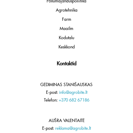
Põllumajanduspoliitika
Agrotehnika
Farm
Maailm
Kodutalu
Keskkond
Kontaktid
GEDIMINAS STANIŠAUSKAS
E-post:
info@agrobite.lt
Telefon:
+370 682 67186
AUŠRA VALENTAITĖ
E-post:
reklama@agrobite.lt