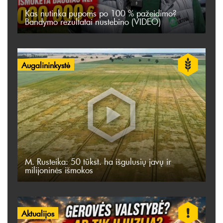
Kas nutinka pupoms po 100 % pažeidimo?
Bandymo rezultatai nustebino (VIDEO)
Augalininkystė
M. Rusteika: 50 tūkst. ha išgulusių javų ir
milijoninės išmokos
Aktualijos