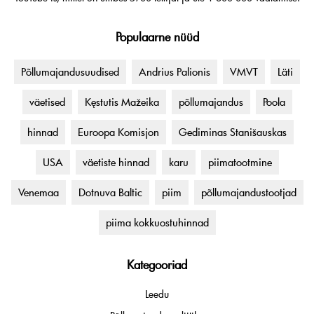
Populaarne nüüd
Põllumajandusuudised
Andrius Palionis
VMVT
Läti
väetised
Kęstutis Mažeika
põllumajandus
Poola
hinnad
Euroopa Komisjon
Gediminas Stanišauskas
USA
väetiste hinnad
karu
piimatootmine
Venemaa
Dotnuva Baltic
piim
põllumajandustootjad
piima kokkuostuhinnad
Kategooriad
Leedu