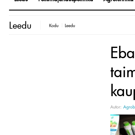
Leedu
Kodu
Leedu
Eba
tai
kaup
Autor:
Agrobi