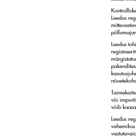
Kontrollid
Leedus reg
mittevastav
põllumajan
Leedus toh
registreer
märgistatu
pakenditess
kasutusjuh
nõuetekoha
Taimekaits
või importi
võib kaasa
Leedus reg
vahemikus 2
vastutavai