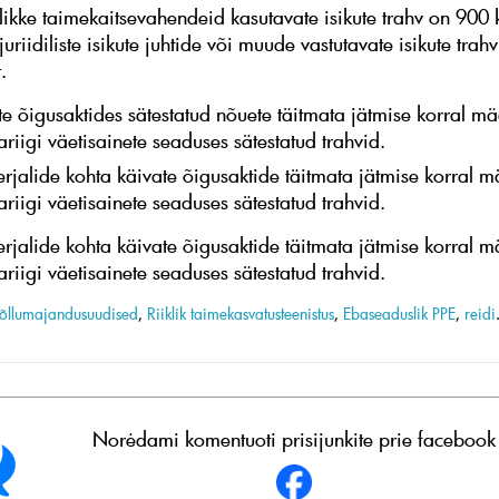
ikke taimekaitsevahendeid kasutavate isikute trahv on 900
juriidiliste isikute juhtide või muude vastutavate isikute tra
.
te õigusaktides sätestatud nõuete täitmata jätmise korral m
riigi väetisainete seaduses sätestatud trahvid.
jalide kohta käivate õigusaktide täitmata jätmise korral m
riigi väetisainete seaduses sätestatud trahvid.
jalide kohta käivate õigusaktide täitmata jätmise korral m
riigi väetisainete seaduses sätestatud trahvid.
õllumajandusuudised
,
Riiklik taimekasvatusteenistus
,
Ebaseaduslik PPE
,
reidi
Norėdami komentuoti prisijunkite prie facebook