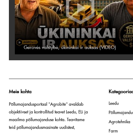
Gerovės valstybė, ūkininkai ir auksas (VIDEO)
Meie kohta
Kategooria
Leedu
Põllumajandusportaal "Agrobitė" avaldab
objektiivset ja kontrollitud teavet Leedu, ELi ja
Põllumajandus
maailma põllumajanduse kohta. Teavitame
Agrotehnika
teid põllumajandusmasinate uudistest,
Farm