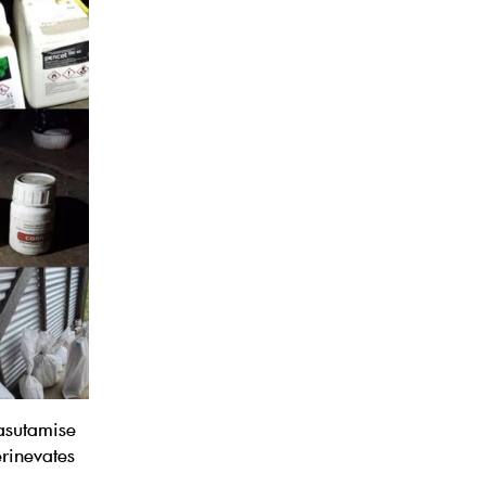
asutamise
erinevates