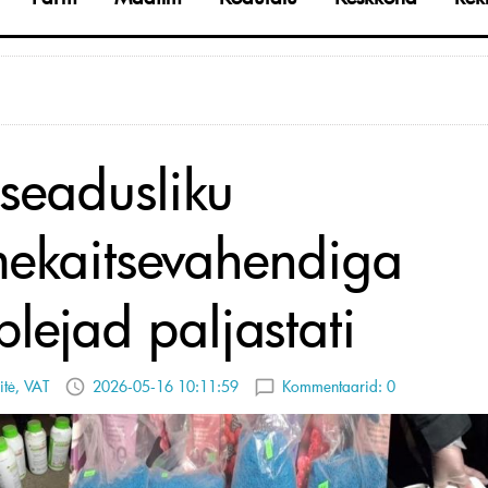
seadusliku
mekaitsevahendiga
lejad paljastati
tė, VAT
2026-05-16 10:11:59
Kommentaarid:
0