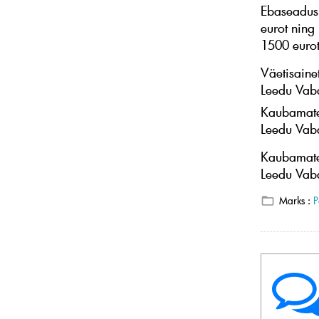
Ebaseadusl
eurot ning 
1500 eurot
Väetisaine
Leedu Vaba
Kaubamater
Leedu Vaba
Kaubamater
Leedu Vaba
Marks :
P