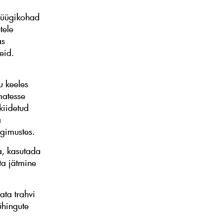
 müügikohad
tele
as
eid.
u keeles
matesse
kiidetud
a
ngimustes.
a, kasutada
ta jätmine
ata trahvi
ühingute