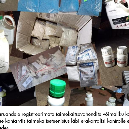
aruandele registreerimata taimekaitsevahendite võimaliku k
se kohta viis taimekaitseteenistus läbi erakorralisi kontrolle 
nades.