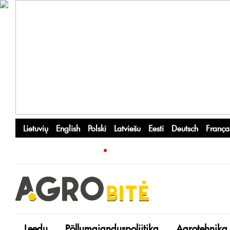
Lietuvių
English
Polski
Latviešu
Eesti
Deutsch
França
Leedu
Põllumajanduspoliitika
Agrotehnika