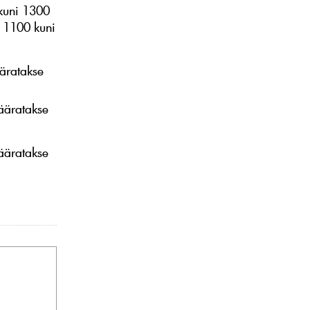
 kuni 1300
hv 1100 kuni
ääratakse
ääratakse
ääratakse
.