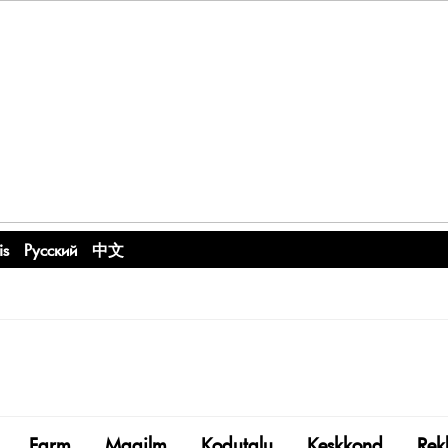
is
Русский
中文
Farm
Maailm
Kodutalu
Keskkond
Rek