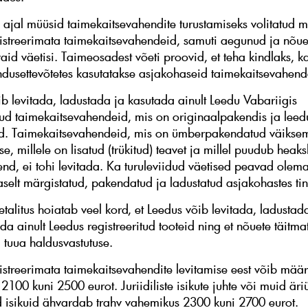
e ajal müüsid taimekaitsevahendite turustamiseks volitatud
istreerimata taimekaitsevahendeid, samuti aegunud ja nõue
aid väetisi. Taimeosadest võeti proovid, et teha kindlaks, k
dusettevõtetes kasutatakse asjakohaseid taimekaitsevahend
ib levitada, ladustada ja kasutada ainult Leedu Vabariigis
itud taimekaitsevahendeid, mis on originaalpakendis ja leed
d. Taimekaitsevahendeid, mis on ümberpakendatud väikse
e, millele on lisatud (trükitud) teavet ja millel puudub heaks
end, ei tohi levitada. Ka turuleviidud väetised peavad olem
selt märgistatud, pakendatud ja ladustatud asjakohastes ti
etalitus hoiatab veel kord, et Leedus võib levitada, ladustad
da ainult Leedus registreeritud tooteid ning et nõuete täitma
 tuua haldusvastutuse.
istreerimata taimekaitsevahendite levitamise eest võib määr
100 kuni 2500 eurot. Juriidiliste isikute juhte või muid äri
d isikuid ähvardab trahv vahemikus 2300 kuni 2700 eurot.