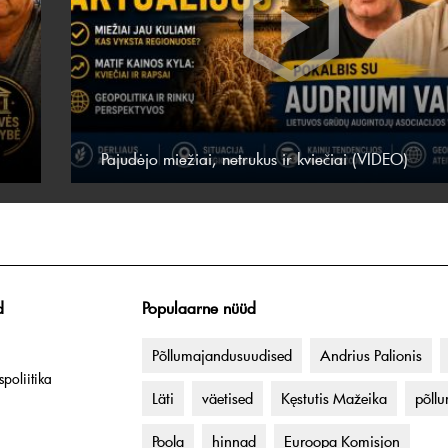
Pajudėjo miežiai, netrukus ir kviečiai (VIDEO)
d
Populaarne nüüd
Põllumajandusuudised
Andrius Palionis
poliitika
Läti
väetised
Kęstutis Mažeika
põll
Poola
hinnad
Euroopa Komisjon