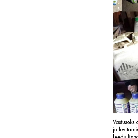
Vastuseks 
ja levitami
Leedu lin