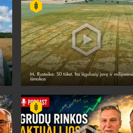
M. Rusteika: 50 tūkst. ha išgulusių javų ir milijonin
išmokos