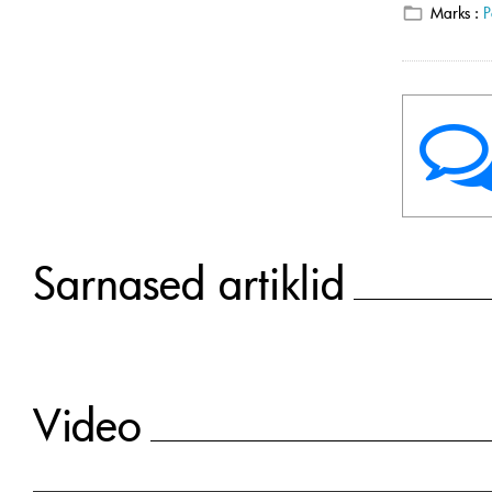
Marks :
P
Sarnased artiklid
Video