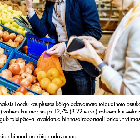
 maksis Leedu kauplustes kõige odavamate toiduainete ostuk
t) vähem kui märtsis ja 12,7% (8,22 eurot) rohkem kui eelmi
elgub teisipäeval avaldatud hinnaseireportaali pricer.lt viima
ide hinnad on kõige odavamad.