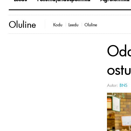
Oluline
Kodu
Leedu
Oluline
Oda
ost
Autor:
BNS