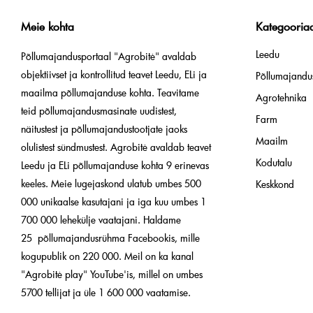
Meie kohta
Kategooria
Leedu
Põllumajandusportaal "Agrobitė" avaldab
objektiivset ja kontrollitud teavet Leedu, ELi ja
Põllumajandus
maailma põllumajanduse kohta. Teavitame
Agrotehnika
teid põllumajandusmasinate uudistest,
Farm
näitustest ja põllumajandustootjate jaoks
Maailm
olulistest sündmustest. Agrobitė avaldab teavet
Kodutalu
Leedu ja ELi põllumajanduse kohta 9 erinevas
keeles. Meie lugejaskond ulatub umbes 500
Keskkond
000 unikaalse kasutajani ja iga kuu umbes 1
700 000 lehekülje vaatajani. Haldame
25 põllumajandusrühma Facebookis, mille
kogupublik on 220 000. Meil on ka kanal
"Agrobitė play" YouTube'is, millel on umbes
5700 tellijat ja üle 1 600 000 vaatamise.