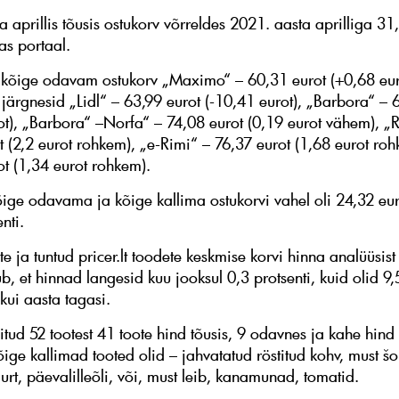
a aprillis tõusis ostukorv võrreldes 2021. aasta aprilliga 3
tas portaal.
i kõige odavam ostukorv „Maximo“ – 60,31 eurot (+0,68 eu
 järgnesid „Lidl“ – 63,99 eurot (-10,41 eurot), „Barbora“ – 
ot), „Barbora“ –Norfa“ – 74,08 eurot (0,19 eurot vähem), „
t (2,2 eurot rohkem), „e-Rimi“ – 76,37 eurot (1,68 eurot roh
ot (1,34 eurot rohkem).
õige odavama ja kõige kallima ostukorvi vahel oli 24,32 eur
nti.
e ja tuntud pricer.lt toodete keskmise korvi hinna analüüsist 
, et hinnad langesid kuu jooksul 0,3 protsenti, kuid olid 9,
ui aasta tagasi.
lgitud 52 tootest 41 toote hind tõusis, 9 odavnes ja kahe hind 
ige kallimad tooted olid – jahvatatud röstitud kohv, must š
urt, päevalilleõli, või, must leib, kanamunad, tomatid.