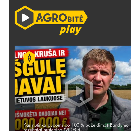
Kas nutinka pupoms po 100 % pažeidimo? Bandymo
rezultatai nustebino (VIDEO)