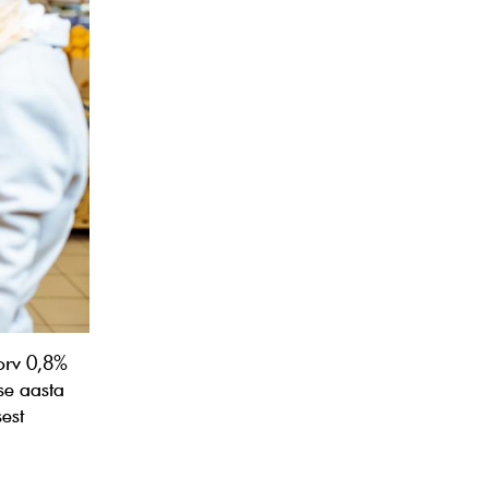
orv 0,8%
se aasta
sest