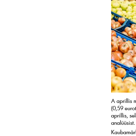
A aprillis
(0,59 euro
aprillis, s
analüüsist.
Kaubamärk