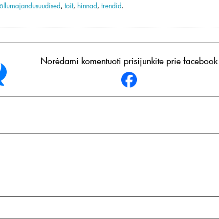
õllumajandusuudised
,
toit
,
hinnad
,
trendid
.
Norėdami komentuoti prisijunkite prie facebook