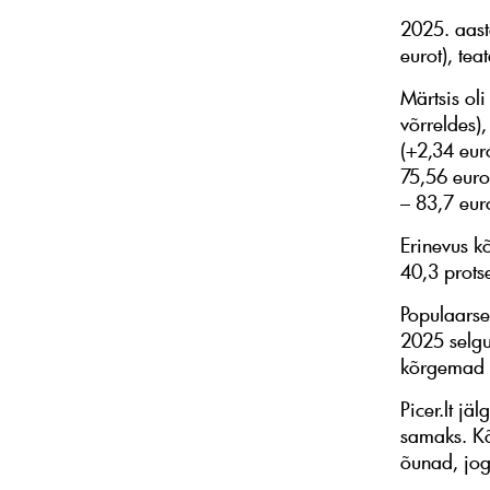
2025. aast
eurot), tea
Märtsis ol
võrreldes),
(+2,34 eur
75,56 euro
– 83,7 eur
Erinevus k
40,3 protse
Populaarset
2025 selgub
kõrgemad k
Picer.lt jä
samaks. Kõ
õunad, jog