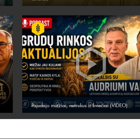
Pajudėjo miežiai, netrukus ir kviečiai (VIDEO)