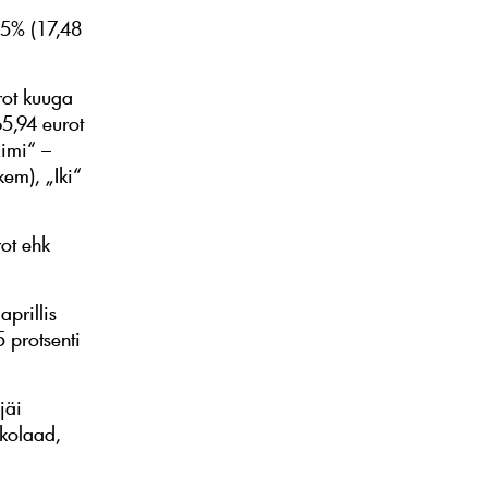
1,5% (17,48
rot kuuga
65,94 eurot
Rimi“ –
kem), „Iki“
ot ehk
aprillis
5 protsenti
jäi
okolaad,