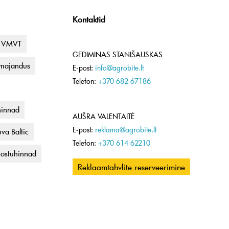
Kontaktid
VMVT
GEDIMINAS STANIŠAUSKAS
umajandus
E-post:
info@agrobite.lt
Telefon:
+370 682 67186
hinnad
AUŠRA VALENTAITĖ
E-post:
reklama@agrobite.lt
va Baltic
Telefon:
+370 614 62210
uostuhinnad
Reklaamtahvlite reserveerimine