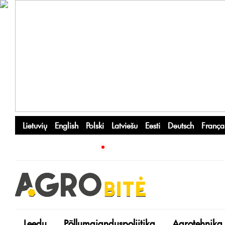
Lietuvių
English
Polski
Latviešu
Eesti
Deutsch
França
Leedu
Põllumajanduspoliitika
Agrotehnika