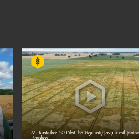
M. Rusteika: 50 tūkst. ha išgulusių javų ir milijonin
išmokos