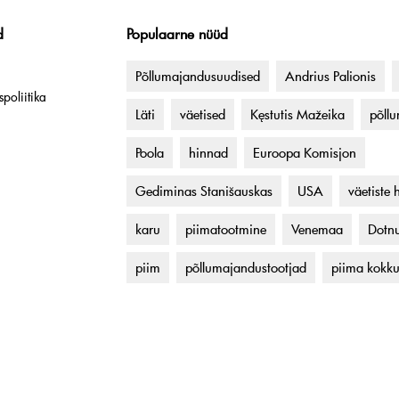
d
Populaarne nüüd
Põllumajandusuudised
Andrius Palionis
poliitika
Läti
väetised
Kęstutis Mažeika
põll
Poola
hinnad
Euroopa Komisjon
Gediminas Stanišauskas
USA
väetiste 
karu
piimatootmine
Venemaa
Dotnu
piim
põllumajandustootjad
piima kokk