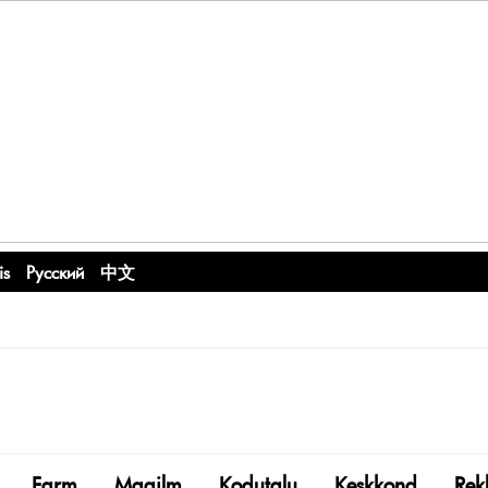
is
Русский
中文
Farm
Maailm
Kodutalu
Keskkond
Rek