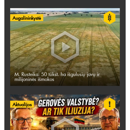
Augalininkystė
M. Rusteika: 50 tūkst. ha išgulusių javų ir
milijoninės išmokos
Aktualijos