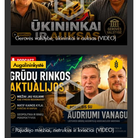
Gerovės valstybė, ūkininkai ir auksas (VIDEO)
Augalininkystė
Pajudėjo miežiai, netrukus ir kviečiai (VIDEO)