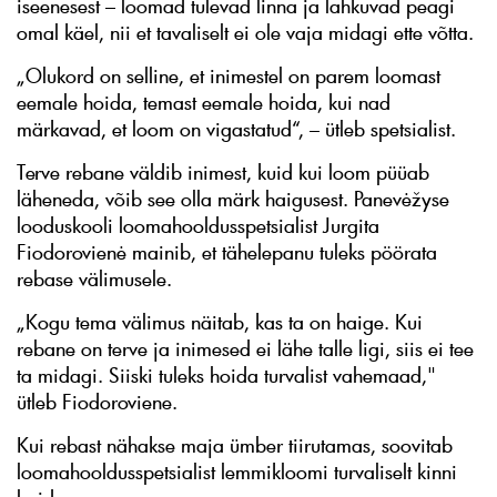
iseenesest – loomad tulevad linna ja lahkuvad peagi
omal käel, nii et tavaliselt ei ole vaja midagi ette võtta.
„Olukord on selline, et inimestel on parem loomast
eemale hoida, temast eemale hoida, kui nad
märkavad, et loom on vigastatud“, – ütleb spetsialist.
Terve rebane väldib inimest, kuid kui loom püüab
läheneda, võib see olla märk haigusest. Panevėžyse
looduskooli loomahooldusspetsialist Jurgita
Fiodorovienė mainib, et tähelepanu tuleks pöörata
rebase välimusele.
„Kogu tema välimus näitab, kas ta on haige. Kui
rebane on terve ja inimesed ei lähe talle ligi, siis ei tee
ta midagi. Siiski tuleks hoida turvalist vahemaad,"
ütleb Fiodoroviene.
Kui rebast nähakse maja ümber tiirutamas, soovitab
loomahooldusspetsialist lemmikloomi turvaliselt kinni