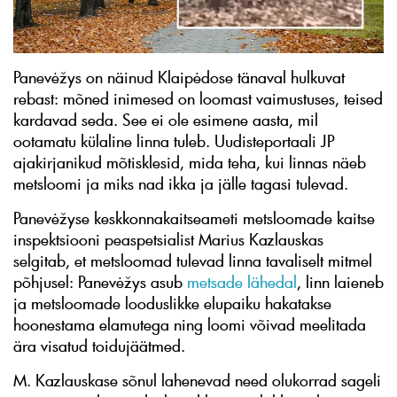
Panevėžys on näinud Klaipėdose tänaval hulkuvat
rebast: mõned inimesed on loomast vaimustuses, teised
kardavad seda. See ei ole esimene aasta, mil
ootamatu külaline linna tuleb. Uudisteportaali JP
ajakirjanikud mõtisklesid, mida teha, kui linnas näeb
metsloomi ja miks nad ikka ja jälle tagasi tulevad.
Panevėžyse keskkonnakaitseameti metsloomade kaitse
inspektsiooni peaspetsialist Marius Kazlauskas
selgitab, et metsloomad tulevad linna tavaliselt mitmel
põhjusel: Panevėžys asub
metsade lähedal
, linn laieneb
ja metsloomade looduslikke elupaiku hakatakse
hoonestama elamutega ning loomi võivad meelitada
ära visatud toidujäätmed.
M. Kazlauskase sõnul lahenevad need olukorrad sageli