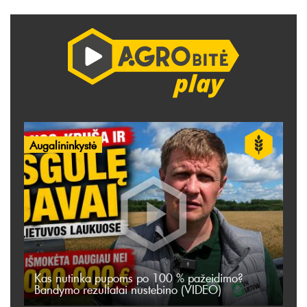
Augalininkystė
Kas nutinka pupoms po 100 % pažeidimo?
Bandymo rezultatai nustebino (VIDEO)