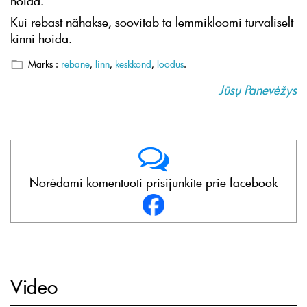
hoida.
Kui rebast nähakse, soovitab ta lemmikloomi turvaliselt
kinni hoida.
Marks :
rebane
,
linn
,
keskkond
,
loodus
.
Jūsų Panevėžys
Norėdami komentuoti prisijunkite prie facebook
Video