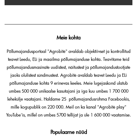
Meie kohta
Põllumajandusportaal "Agrobitė" avaldab objektiivset ja kontrollitud
teavet Leedu, ELi ja maailma põllumajanduse kohta. Teavitame teid
põllumajandusmasinate uudistest, näitustest ja põllumajandustootjate
jaoks olulistest sündmustest. Agrobitė avaldab teavet Leedu ja ELi
põllumajanduse kohta 9 erinevas keeles. Meie lugejaskond ulatub
umbes 500 000 unikaalse kasutajani ja iga kuu umbes 1 700 000
lehekülje vaatajani. Haldame 25 põllumajandusrühma Facebookis,
mille kogupublik on 220 000. Meil on ka kanal "Agrobitė play"
YouTube'is, millel on umbes 5700 tellijat ja üle 1 600 000 vaatamise.
Populaarne nüüd