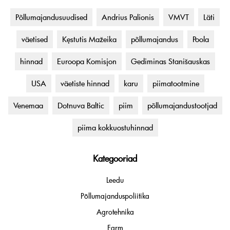
Põllumajandusuudised
Andrius Palionis
VMVT
Läti
väetised
Kęstutis Mažeika
põllumajandus
Poola
hinnad
Euroopa Komisjon
Gediminas Stanišauskas
USA
väetiste hinnad
karu
piimatootmine
Venemaa
Dotnuva Baltic
piim
põllumajandustootjad
piima kokkuostuhinnad
Kategooriad
Leedu
Põllumajanduspoliitika
Agrotehnika
Farm